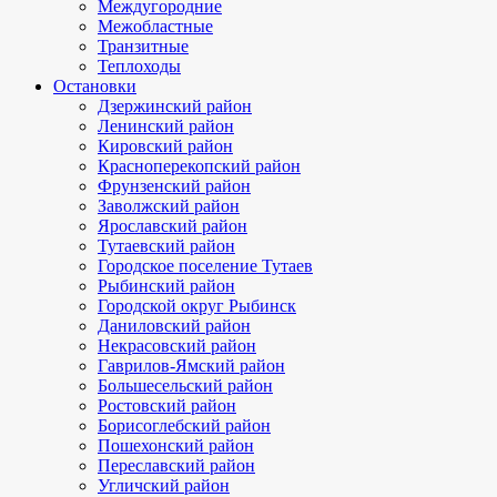
Междугородние
Межобластные
Транзитные
Теплоходы
Остановки
Дзержинский район
Ленинский район
Кировский район
Красноперекопский район
Фрунзенский район
Заволжский район
Ярославский район
Тутаевский район
Городское поселение Тутаев
Рыбинский район
Городской округ Рыбинск
Даниловский район
Некрасовский район
Гаврилов-Ямский район
Большесельский район
Ростовский район
Борисоглебский район
Пошехонский район
Переславский район
Угличский район