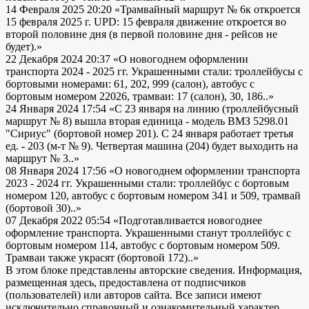
14 Февраля 2025 20:20
«Трамвайный маршрут № 6к откроется
15 февраля 2025 г. UPD: 15 февраля движение откроется во
второй половине дня (в первой половине дня - рейсов не
будет).»
22 Декабря 2024 20:37
«О новогоднем оформлении
транспорта 2024 - 2025 гг. Украшенными стали: троллейбусы с
бортовыми номерами: 61, 202, 999 (салон), автобус с
бортовым номером 22026, трамваи: 17 (салон), 30, 186..»
24 Января 2024 17:54
«С 23 января на линию (троллейбусный
маршрут № 8) вышла вторая единица - модель ВМЗ 5298.01
"Сириус" (бортовой номер 201). С 24 января работает третья
ед. - 203 (м-т № 9). Четвертая машина (204) будет выходить на
маршрут № 3..»
08 Января 2024 17:56
«О новогоднем оформлении транспорта
2023 - 2024 гг. Украшенными стали: троллейбус с бортовым
номером 120, автобус с бортовым номером 341 и 509, трамвай
(бортовой 30)..»
07 Декабря 2022 05:54
«Подготавливается новогоднее
оформление транспорта. Украшенными станут троллейбус с
бортовым номером 114, автобус с бортовым номером 509.
Трамваи также украсят (бортовой 172)..»
В этом блоке представлены авторские сведения. Информация,
размещенная здесь, предоставлена от подписчиков
(пользователей) или авторов сайта. Все записи имеют
исключительно справочный и ознакомительный характер.