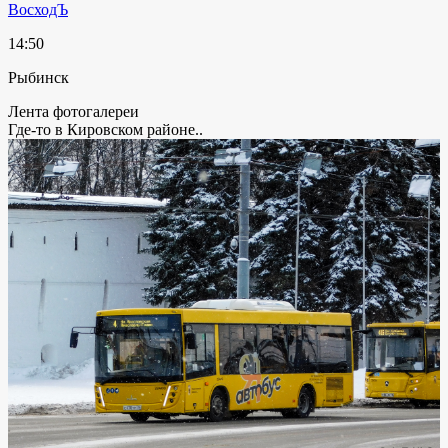
ВосходЪ
14:50
Рыбинск
Лента фотогалереи
Где-то в Кировском районе..