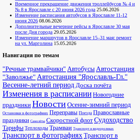
Временное прекращение движения троллейбусов № 4 и
№ 8 в Ярославле с 20 июня 2026 года
25.06.2026
Изменение расписания автобусов в Ярославле 11-12
июня 2026
08.06.2026
Дополнительные вечерние рейсы в Ярославле 30 мая
после Дня города
29.05.2026
Изменение маршрутов в Ярославле 15–31 мая: ремонт
на ул. Марголина
15.05.2026
Навигация по темам
Автостанция
"Речные трамвайчики"
Автобусы
"Заволжье"
Автостанция "Ярославль-Гл."
Весенне-летний период
Доска почёта
Изменения в расписании
Новогодние
Новости
Осенне-зимний период
праздники
Переправы
Православные
Поезда
Остановки в фотографиях
Судоходство
Скоростной флот
праздники
Самолёты
Тарифы
Трамваи
Теплоходы
Транспорт в видеороликах
Транспорт в фотографиях
Транспорт в