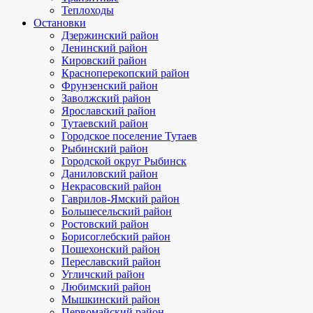
Теплоходы
Остановки
Дзержинский район
Ленинский район
Кировский район
Красноперекопский район
Фрунзенский район
Заволжский район
Ярославский район
Тутаевский район
Городское поселение Тутаев
Рыбинский район
Городской округ Рыбинск
Даниловский район
Некрасовский район
Гаврилов-Ямский район
Большесельский район
Ростовский район
Борисоглебский район
Пошехонский район
Переславский район
Угличский район
Любимский район
Мышкинский район
Первомайский район