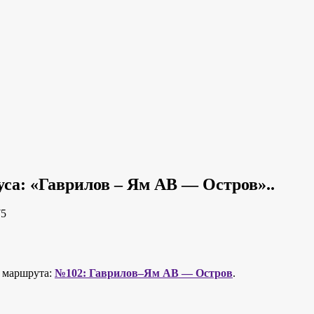
са: «Гаврилов – Ям АВ — Остров»..
75
я маршрута:
№102: Гаврилов–Ям АВ — Остров
.