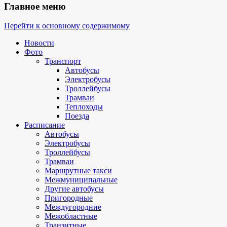
Главное меню
Перейти к основному содержимому
Новости
Фото
Транспорт
Автобусы
Электробусы
Троллейбусы
Трамваи
Теплоходы
Поезда
Расписание
Автобусы
Электробусы
Троллейбусы
Трамваи
Маршрутные такси
Межмуниципальные
Другие автобусы
Пригородные
Междугородние
Межобластные
Транзитные