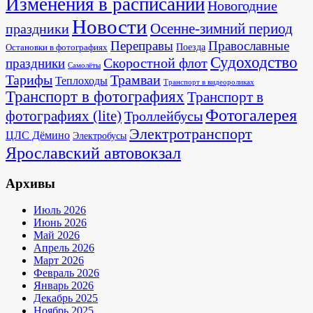
Изменения в расписании
Новогодние
Новости
Осенне-зимний период
праздники
Переправы
Православные
Поезда
Остановки в фотографиях
Судоходство
Скоростной флот
праздники
Самолёты
Тарифы
Трамваи
Теплоходы
Транспорт в видеороликах
Транспорт в фотографиях
Транспорт в
Фотогалерея
фотографиях (lite)
Троллейбусы
Электротранспорт
ЦЛС Дёмино
Электробусы
Ярославский автовокзал
Архивы
Июль 2026
Июнь 2026
Май 2026
Апрель 2026
Март 2026
Февраль 2026
Январь 2026
Декабрь 2025
Ноябрь 2025