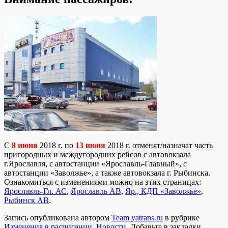
С
8 июня
2018 г. по
13 июня
2018 г. отменят/назначат часть
пригородных и междугородних рейсов с автовокзала
г.Ярославля, с автостанции «Ярославль-Главный», с
автостанции «Заволжье», а также автовокзала г. Рыбинска.
Ознакомиться с изменениями можно на этих страницах:
Ярославль-Гл. АС
,
Ярославль АВ
,
Яр., КДП «Заволжье»
,
Рыбинск АВ
.
Запись опубликована автором
Team yatrans.ru
в рубрике
Изменения в расписании
,
Новости
. Добавьте в закладки