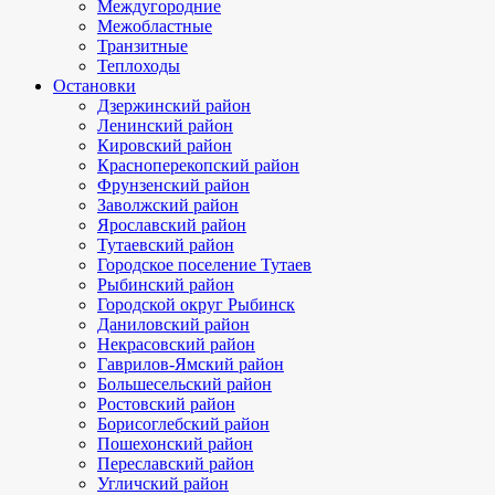
Междугородние
Межобластные
Транзитные
Теплоходы
Остановки
Дзержинский район
Ленинский район
Кировский район
Красноперекопский район
Фрунзенский район
Заволжский район
Ярославский район
Тутаевский район
Городское поселение Тутаев
Рыбинский район
Городской округ Рыбинск
Даниловский район
Некрасовский район
Гаврилов-Ямский район
Большесельский район
Ростовский район
Борисоглебский район
Пошехонский район
Переславский район
Угличский район