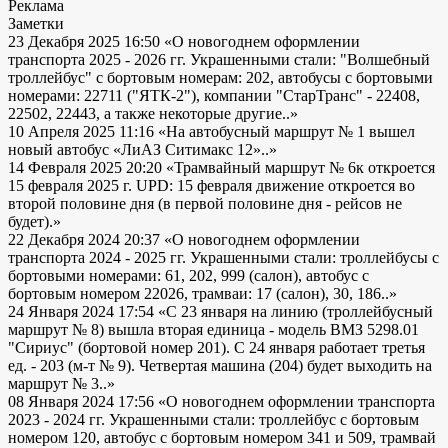
Реклама
Заметки
23 Декабря 2025 16:50
«О новогоднем оформлении
транспорта 2025 - 2026 гг. Украшенными стали: "Волшебный
троллейбус" с бортовым номерам: 202, автобусы с бортовыми
номерами: 22711 ("ЯТК-2"), компании "СтарТранс" - 22408,
22502, 22443, а также некоторые другие..»
10 Апреля 2025 11:16
«На автобусный маршрут № 1 вышел
новый автобус «ЛиАЗ Ситимакс 12»..»
14 Февраля 2025 20:20
«Трамвайный маршрут № 6к откроется
15 февраля 2025 г. UPD: 15 февраля движение откроется во
второй половине дня (в первой половине дня - рейсов не
будет).»
22 Декабря 2024 20:37
«О новогоднем оформлении
транспорта 2024 - 2025 гг. Украшенными стали: троллейбусы с
бортовыми номерами: 61, 202, 999 (салон), автобус с
бортовым номером 22026, трамваи: 17 (салон), 30, 186..»
24 Января 2024 17:54
«С 23 января на линию (троллейбусный
маршрут № 8) вышла вторая единица - модель ВМЗ 5298.01
"Сириус" (бортовой номер 201). С 24 января работает третья
ед. - 203 (м-т № 9). Четвертая машина (204) будет выходить на
маршрут № 3..»
08 Января 2024 17:56
«О новогоднем оформлении транспорта
2023 - 2024 гг. Украшенными стали: троллейбус с бортовым
номером 120, автобус с бортовым номером 341 и 509, трамвай