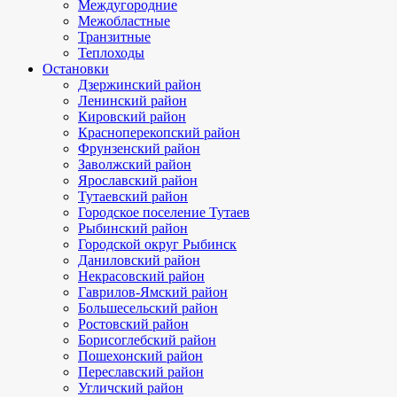
Междугородние
Межобластные
Транзитные
Теплоходы
Остановки
Дзержинский район
Ленинский район
Кировский район
Красноперекопский район
Фрунзенский район
Заволжский район
Ярославский район
Тутаевский район
Городское поселение Тутаев
Рыбинский район
Городской округ Рыбинск
Даниловский район
Некрасовский район
Гаврилов-Ямский район
Большесельский район
Ростовский район
Борисоглебский район
Пошехонский район
Переславский район
Угличский район