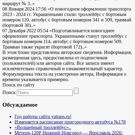
маршрут № 3..»
08 Января 2024 17:56
«О новогоднем оформлении транспорта
2023 - 2024 гг. Украшенными стали: троллейбус с бортовым
номером 120, автобус с бортовым номером 341 и 509, трамвай
(бортовой 30)..»
07 Декабря 2022 05:54
«Подготавливается новогоднее
оформление транспорта. Украшенными станут троллейбус с
бортовым номером 114, автобус с бортовым номером 509.
Трамваи также украсят (бортовой 172)..»
В этом блоке представлены авторские сведения. Информация,
размещенная здесь, предоставлена от подписчиков
(пользователей) или авторов сайта. Все записи имеют
исключительно справочный и ознакомительный характер.
Формулировка текста на усмотрение автора. Информация о
времени указывается примерно.
Поиск по сайту
Поиск
Обсуждаемое
Год работы сайта yatrans.ru!
Изменяется расписание пригородного автобуса №178
«Волшебный троллейбус»..
Метеор-120Р Нижний Новгород — Ярославль 2026: