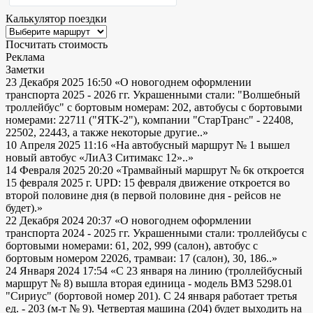
Калькулятор поездки
Посчитать стоимость
Реклама
Заметки
23 Декабря 2025 16:50
«О новогоднем оформлении
транспорта 2025 - 2026 гг. Украшенными стали: "Волшебный
троллейбус" с бортовым номерам: 202, автобусы с бортовыми
номерами: 22711 ("ЯТК-2"), компании "СтарТранс" - 22408,
22502, 22443, а также некоторые другие..»
10 Апреля 2025 11:16
«На автобусный маршрут № 1 вышел
новый автобус «ЛиАЗ Ситимакс 12»..»
14 Февраля 2025 20:20
«Трамвайный маршрут № 6к откроется
15 февраля 2025 г. UPD: 15 февраля движение откроется во
второй половине дня (в первой половине дня - рейсов не
будет).»
22 Декабря 2024 20:37
«О новогоднем оформлении
транспорта 2024 - 2025 гг. Украшенными стали: троллейбусы с
бортовыми номерами: 61, 202, 999 (салон), автобус с
бортовым номером 22026, трамваи: 17 (салон), 30, 186..»
24 Января 2024 17:54
«С 23 января на линию (троллейбусный
маршрут № 8) вышла вторая единица - модель ВМЗ 5298.01
"Сириус" (бортовой номер 201). С 24 января работает третья
ед. - 203 (м-т № 9). Четвертая машина (204) будет выходить на