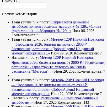
Поиск ТС
Свежие комментарии
Team yatrans.ru к посту:
Открывается движение
автобусов по пригородному маршруту № 129..
«Снова
будет уточнение. Маршрут № 129 ..»
Июл 06, 2026
Комментариев: 5
Team yatrans.ru к посту:
Метеор-120Р Нижний Новгород
— Ярославль 2026: билеты на июнь от 2800 ₽ |
Расписание, остановки
«Добрый день! На данный
момент информация ..»
Июн 29, 2026
Комментариев: 7
Наталья к посту:
Метеор-120Р Нижний Новгород —
Ярославль 2026: билеты на июнь от 2800 ₽ | Расписание,
остановки
«Здравствуйте, хотелось бы узнать
расписание "Метеора" ..»
Июн 29, 2026
Комментариев: 7
Team yatrans.ru к посту:
Метеор-120Р Нижний Новгород
— Ярославль 2026: билеты на июнь от 2800 ₽ |
Расписание, остановки
«Добрый день! На данный
момент информация ..»
Июн 22, 2026
Комментариев: 7
Евгений к посту:
Расписание
«Знаменская башня - 8
автобус не ..»
Июн 17, 2026
Комментариев: 143
Team yatrans.ru к посту:
Метеор-120Р Нижний Новгород