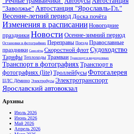
Автостанция
"Речные трамвайчики"
Автобусы
"Заволжье"
Автостанция "Ярославль-Гл."
Весенне-летний период
Доска почёта
Изменения в расписании
Новогодние
Новости
Осенне-зимний период
праздники
Переправы
Православные
Поезда
Остановки в фотографиях
Судоходство
Скоростной флот
праздники
Самолёты
Тарифы
Трамваи
Теплоходы
Транспорт в видеороликах
Транспорт в фотографиях
Транспорт в
Фотогалерея
фотографиях (lite)
Троллейбусы
Электротранспорт
ЦЛС Дёмино
Электробусы
Ярославский автовокзал
Архивы
Июль 2026
Июнь 2026
Май 2026
Апрель 2026