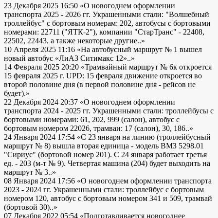
23 Декабря 2025 16:50
«О новогоднем оформлении
транспорта 2025 - 2026 гг. Украшенными стали: "Волшебный
троллейбус" с бортовым номерам: 202, автобусы с бортовыми
номерами: 22711 ("ЯТК-2"), компании "СтарТранс" - 22408,
22502, 22443, а также некоторые другие..»
10 Апреля 2025 11:16
«На автобусный маршрут № 1 вышел
новый автобус «ЛиАЗ Ситимакс 12»..»
14 Февраля 2025 20:20
«Трамвайный маршрут № 6к откроется
15 февраля 2025 г. UPD: 15 февраля движение откроется во
второй половине дня (в первой половине дня - рейсов не
будет).»
22 Декабря 2024 20:37
«О новогоднем оформлении
транспорта 2024 - 2025 гг. Украшенными стали: троллейбусы с
бортовыми номерами: 61, 202, 999 (салон), автобус с
бортовым номером 22026, трамваи: 17 (салон), 30, 186..»
24 Января 2024 17:54
«С 23 января на линию (троллейбусный
маршрут № 8) вышла вторая единица - модель ВМЗ 5298.01
"Сириус" (бортовой номер 201). С 24 января работает третья
ед. - 203 (м-т № 9). Четвертая машина (204) будет выходить на
маршрут № 3..»
08 Января 2024 17:56
«О новогоднем оформлении транспорта
2023 - 2024 гг. Украшенными стали: троллейбус с бортовым
номером 120, автобус с бортовым номером 341 и 509, трамвай
(бортовой 30)..»
07 Декабря 2022 05:54
«Подготавливается новогоднее