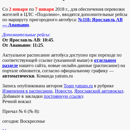
Со
2 января
по
7 января
2018 г., для обеспечения перевозки
жителей в ЦЛС «Подолино», вводятся дополнительные рейсы
по маршруту пригородного автобуса:
№118: Ярославль АВ
— Ананьино
.
Дополнительные рейсы:
От Ярославль АВ
:
10:45
.
От Ананьино
:
11:25
.
Актуальное расписание автобуса доступно при переходе по
соответствующей ссылке (указанной выше) в
отдельном
разделе
нашего сайта, новые онлайн-данные (расписание) на
портале обновится, согласно официальному графику —
автоматически
. Команда yatrans.ru
Запись опубликована автором
Team yatrans.ru
в рубрике
Изменения в расписании
,
Новости
,
Ярославский автовокзал
.
Добавьте в закладки
постоянную ссылку
.
Речной вокзал
Причал № 6 (№ 8):
сегодня: Воскресенье