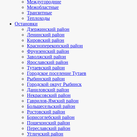
Междугородние
Межобластные
Транзитные
Теплоходы
Остановки
Дзержинский район
Ленинский район
Кировский район
Красноперекопский район
Фрунзенский район
Заволжский район
Ярославский район
Тутаевский район
Городское поселение Тутаев
Рыбинский район
Городской округ Рыбинск
Даниловский район
Некрасовский район
Гаврилов-Ямский район
Большесельский район
Ростовский район
Борисоглебский район
Пошехонский район
Переславский район
Угличский район