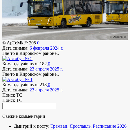
© ApTeMk@
205
0
Дата снимка:
6 февраля 2024 г.
Где-то в Кировском районе..
Команда yatrans.ru
182
0
Дата снимка:
23 апреля 2025 г.
Где-то в Кировском районе..
Команда yatrans.ru
218
0
Дата снимка:
23 апреля 2025 г.
Поиск ТС
Поиск ТС
Свежие комментарии
Дмитрий к посту:
Трамваи. Ярославль. Расписание 2026