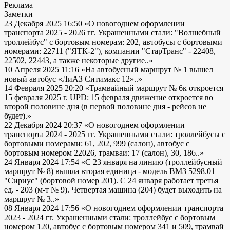
Реклама
Заметки
23 Декабря 2025 16:50
«О новогоднем оформлении
транспорта 2025 - 2026 гг. Украшенными стали: "Волшебный
троллейбус" с бортовым номерам: 202, автобусы с бортовыми
номерами: 22711 ("ЯТК-2"), компании "СтарТранс" - 22408,
22502, 22443, а также некоторые другие..»
10 Апреля 2025 11:16
«На автобусный маршрут № 1 вышел
новый автобус «ЛиАЗ Ситимакс 12»..»
14 Февраля 2025 20:20
«Трамвайный маршрут № 6к откроется
15 февраля 2025 г. UPD: 15 февраля движение откроется во
второй половине дня (в первой половине дня - рейсов не
будет).»
22 Декабря 2024 20:37
«О новогоднем оформлении
транспорта 2024 - 2025 гг. Украшенными стали: троллейбусы с
бортовыми номерами: 61, 202, 999 (салон), автобус с
бортовым номером 22026, трамваи: 17 (салон), 30, 186..»
24 Января 2024 17:54
«С 23 января на линию (троллейбусный
маршрут № 8) вышла вторая единица - модель ВМЗ 5298.01
"Сириус" (бортовой номер 201). С 24 января работает третья
ед. - 203 (м-т № 9). Четвертая машина (204) будет выходить на
маршрут № 3..»
08 Января 2024 17:56
«О новогоднем оформлении транспорта
2023 - 2024 гг. Украшенными стали: троллейбус с бортовым
номером 120, автобус с бортовым номером 341 и 509, трамвай