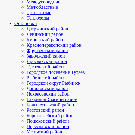
Междугородние
Межобластные
Транзитные
Теплоходы
Остановки
Дзержинский район
Ленинский район
Кировский район
Красноперекопский район
Фрунзенский район
Заволжский район
Ярославский район
Тутаевский район
Городское поселение Тутаев
Рыбинский район
Городской округ Рыбинск
Даниловский район
Некрасовский район
Гаврилов-Ямский район
Большесельский район
Ростовский район
Борисоглебский район
Пошехонский район
Переславский район
Угличский район