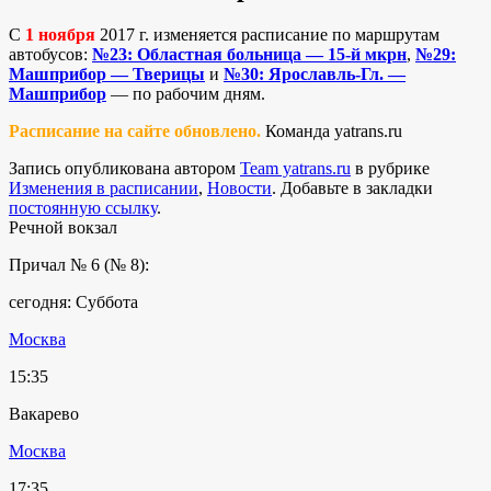
С
1 ноября
2017 г. изменяется расписание по маршрутам
автобусов:
№23: Областная больница — 15-й мкрн
,
№29:
Машприбор — Тверицы
и
№30: Ярославль-Гл. —
Машприбор
— по рабочим дням.
Расписание на сайте обновлено.
Команда yatrans.ru
Запись опубликована автором
Team yatrans.ru
в рубрике
Изменения в расписании
,
Новости
. Добавьте в закладки
постоянную ссылку
.
Речной вокзал
Причал № 6 (№ 8):
сегодня: Суббота
Москва
15:35
Вакарево
Москва
17:35