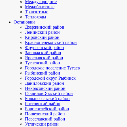
Междугородние
Межобластные
Транзитные
Теплоходы
Остановки
Дзержинский район
Ленинский район
Кировский район
Красноперекопский район
Фрунзенский район
Заволжский район
Ярославский район
Тутаевский район
Городское поселение Тутаев
Рыбинский район
Городской округ Рыбинск
Даниловский район
Некрасовский район
Гаврилов-Ямский район
Большесельский район
Ростовский район
Борисоглебский район
Пошехонский район
Переславский район
Угличский район