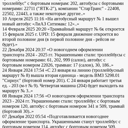
троллейбус" с бортовым номерам: 202, автобусы с бортовыми
номерами: 22711 ("ЯТК-2"), компании "СтарТранс" - 22408,
22502, 22443, а также некоторые другие..»
10 Апреля 2025 11:16
«На автобусный маршрут № 1 вышел
новый автобус «ЛиАЗ Ситимакс 12»..»
14 Февраля 2025 20:20
«Трамвайный маршрут № 6к откроется
15 февраля 2025 г. UPD: 15 февраля движение откроется во
второй половине дня (в первой половине дня - рейсов не
будет).»
22 Декабря 2024 20:37
«О новогоднем оформлении
транспорта 2024 - 2025 гг. Украшенными стали: троллейбусы с
бортовыми номерами: 61, 202, 999 (салон), автобус с
бортовым номером 22026, трамваи: 17 (салон), 30, 186..»
24 Января 2024 17:54
«С 23 января на линию (троллейбусный
маршрут № 8) вышла вторая единица - модель ВМЗ 5298.01
"Сириус" (бортовой номер 201). С 24 января работает третья
ед. - 203 (м-т № 9). Четвертая машина (204) будет выходить на
маршрут № 3..»
08 Января 2024 17:56
«О новогоднем оформлении транспорта
2023 - 2024 гг. Украшенными стали: троллейбус с бортовым
номером 120, автобус с бортовым номером 341 и 509, трамвай
(бортовой 30)..»
07 Декабря 2022 05:54
«Подготавливается новогоднее
оформление транспорта. Украшенными станут троллейбус с
бортовым номером 114, автобус с бортовым номером 509.