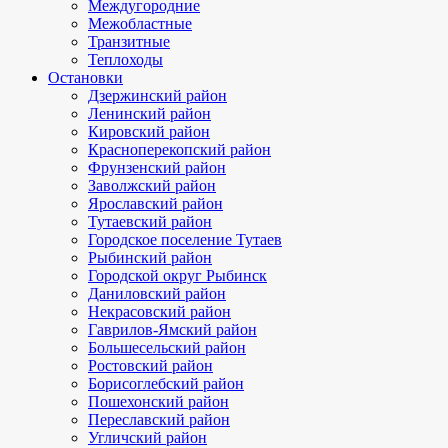
Междугородние
Межобластные
Транзитные
Теплоходы
Остановки
Дзержинский район
Ленинский район
Кировский район
Красноперекопский район
Фрунзенский район
Заволжский район
Ярославский район
Тутаевский район
Городское поселение Тутаев
Рыбинский район
Городской округ Рыбинск
Даниловский район
Некрасовский район
Гаврилов-Ямский район
Большесельский район
Ростовский район
Борисоглебский район
Пошехонский район
Переславский район
Угличский район