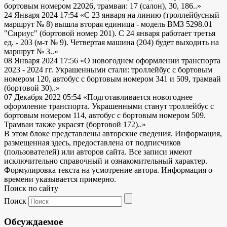
бортовым номером 22026, трамваи: 17 (салон), 30, 186..»
24 Января 2024 17:54
«С 23 января на линию (троллейбусный
маршрут № 8) вышла вторая единица - модель ВМЗ 5298.01
"Сириус" (бортовой номер 201). С 24 января работает третья
ед. - 203 (м-т № 9). Четвертая машина (204) будет выходить на
маршрут № 3..»
08 Января 2024 17:56
«О новогоднем оформлении транспорта
2023 - 2024 гг. Украшенными стали: троллейбус с бортовым
номером 120, автобус с бортовым номером 341 и 509, трамвай
(бортовой 30)..»
07 Декабря 2022 05:54
«Подготавливается новогоднее
оформление транспорта. Украшенными станут троллейбус с
бортовым номером 114, автобус с бортовым номером 509.
Трамваи также украсят (бортовой 172)..»
В этом блоке представлены авторские сведения. Информация,
размещенная здесь, предоставлена от подписчиков
(пользователей) или авторов сайта. Все записи имеют
исключительно справочный и ознакомительный характер.
Формулировка текста на усмотрение автора. Информация о
времени указывается примерно.
Поиск по сайту
Поиск
Обсуждаемое