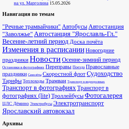
на ул. Марголина
15.05.2026
Навигация по темам
Автостанция
"Речные трамвайчики"
Автобусы
"Заволжье"
Автостанция "Ярославль-Гл."
Весенне-летний период
Доска почёта
Изменения в расписании
Новогодние
Новости
Осенне-зимний период
праздники
Переправы
Православные
Поезда
Остановки в фотографиях
Судоходство
Скоростной флот
праздники
Самолёты
Тарифы
Трамваи
Теплоходы
Транспорт в видеороликах
Транспорт в фотографиях
Транспорт в
Фотогалерея
фотографиях (lite)
Троллейбусы
Электротранспорт
ЦЛС Дёмино
Электробусы
Ярославский автовокзал
Архивы