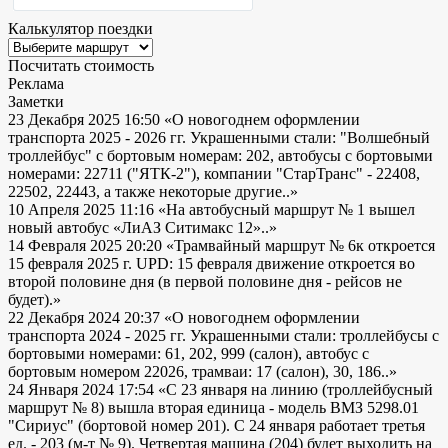
Калькулятор поездки
Посчитать стоимость
Реклама
Заметки
23 Декабря 2025 16:50
«О новогоднем оформлении
транспорта 2025 - 2026 гг. Украшенными стали: "Волшебный
троллейбус" с бортовым номерам: 202, автобусы с бортовыми
номерами: 22711 ("ЯТК-2"), компании "СтарТранс" - 22408,
22502, 22443, а также некоторые другие..»
10 Апреля 2025 11:16
«На автобусный маршрут № 1 вышел
новый автобус «ЛиАЗ Ситимакс 12»..»
14 Февраля 2025 20:20
«Трамвайный маршрут № 6к откроется
15 февраля 2025 г. UPD: 15 февраля движение откроется во
второй половине дня (в первой половине дня - рейсов не
будет).»
22 Декабря 2024 20:37
«О новогоднем оформлении
транспорта 2024 - 2025 гг. Украшенными стали: троллейбусы с
бортовыми номерами: 61, 202, 999 (салон), автобус с
бортовым номером 22026, трамваи: 17 (салон), 30, 186..»
24 Января 2024 17:54
«С 23 января на линию (троллейбусный
маршрут № 8) вышла вторая единица - модель ВМЗ 5298.01
"Сириус" (бортовой номер 201). С 24 января работает третья
ед. - 203 (м-т № 9). Четвертая машина (204) будет выходить на