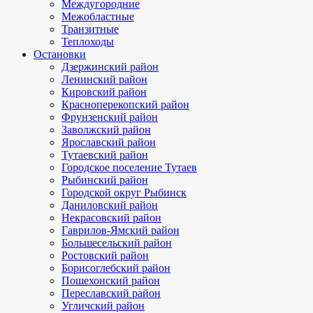
Междугородние
Межобластные
Транзитные
Теплоходы
Остановки
Дзержинский район
Ленинский район
Кировский район
Красноперекопский район
Фрунзенский район
Заволжский район
Ярославский район
Тутаевский район
Городское поселение Тутаев
Рыбинский район
Городской округ Рыбинск
Даниловский район
Некрасовский район
Гаврилов-Ямский район
Большесельский район
Ростовский район
Борисоглебский район
Пошехонский район
Переславский район
Угличский район