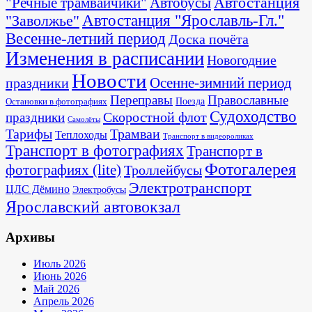
Автостанция
"Речные трамвайчики"
Автобусы
"Заволжье"
Автостанция "Ярославль-Гл."
Весенне-летний период
Доска почёта
Изменения в расписании
Новогодние
Новости
Осенне-зимний период
праздники
Переправы
Православные
Поезда
Остановки в фотографиях
Судоходство
Скоростной флот
праздники
Самолёты
Тарифы
Трамваи
Теплоходы
Транспорт в видеороликах
Транспорт в фотографиях
Транспорт в
Фотогалерея
фотографиях (lite)
Троллейбусы
Электротранспорт
ЦЛС Дёмино
Электробусы
Ярославский автовокзал
Архивы
Июль 2026
Июнь 2026
Май 2026
Апрель 2026