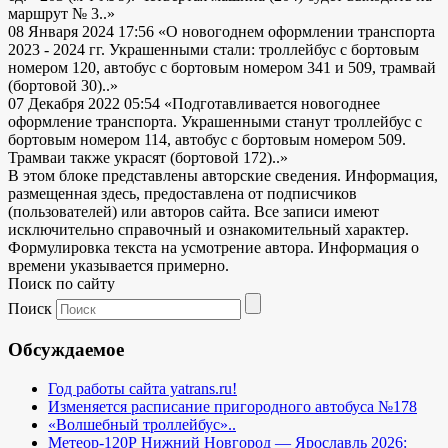
маршрут № 3..»
08 Января 2024 17:56
«О новогоднем оформлении транспорта
2023 - 2024 гг. Украшенными стали: троллейбус с бортовым
номером 120, автобус с бортовым номером 341 и 509, трамвай
(бортовой 30)..»
07 Декабря 2022 05:54
«Подготавливается новогоднее
оформление транспорта. Украшенными станут троллейбус с
бортовым номером 114, автобус с бортовым номером 509.
Трамваи также украсят (бортовой 172)..»
В этом блоке представлены авторские сведения. Информация,
размещенная здесь, предоставлена от подписчиков
(пользователей) или авторов сайта. Все записи имеют
исключительно справочный и ознакомительный характер.
Формулировка текста на усмотрение автора. Информация о
времени указывается примерно.
Поиск по сайту
Поиск
Обсуждаемое
Год работы сайта yatrans.ru!
Изменяется расписание пригородного автобуса №178
«Волшебный троллейбус»..
Метеор-120Р Нижний Новгород — Ярославль 2026: