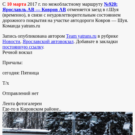
С
10 марта
2017 г. по межобластному маршруту
№920:
Ярославль АВ — Ковров АВ
отменяется заезд в г.Шуя
(временно), в связи с неудовлетворительным состоянием
дорожного покрытия на участке автодороги Ковров — Шуя.
Команда yatrans.ru
Запись опубликована автором
Team yatrans.ru
в рубрике
Новости
,
Ярославский автовокзал
. Добавьте в закладки
постоянную ссылку
.
Речной вокзал
Причалы:
сегодня: Пятница
Т/х
Отправлений нет
Лента фотогалереи
Где-то в Кировском районе..