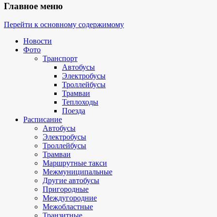
Главное меню
Перейти к основному содержимому
Новости
Фото
Транспорт
Автобусы
Электробусы
Троллейбусы
Трамваи
Теплоходы
Поезда
Расписание
Автобусы
Электробусы
Троллейбусы
Трамваи
Маршрутные такси
Межмуниципальные
Другие автобусы
Пригородные
Междугородние
Межобластные
Транзитные