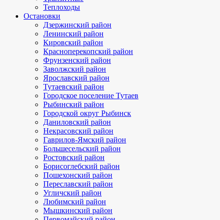
Теплоходы
Остановки
Дзержинский район
Ленинский район
Кировский район
Красноперекопский район
Фрунзенский район
Заволжский район
Ярославский район
Тутаевский район
Городское поселение Тутаев
Рыбинский район
Городской округ Рыбинск
Даниловский район
Некрасовский район
Гаврилов-Ямский район
Большесельский район
Ростовский район
Борисоглебский район
Пошехонский район
Переславский район
Угличский район
Любимский район
Мышкинский район
Первомайский район