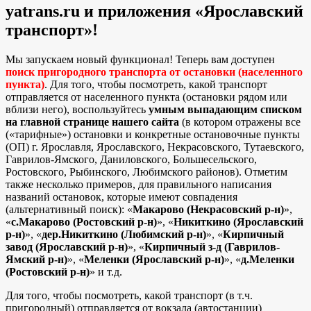
yatrans.ru и приложения «Ярославский
транспорт»!
Мы запускаем новый функционал! Теперь вам доступен
поиск пригородного транспорта от остановки (населенного
пункта)
. Для того, чтобы посмотреть, какой транспорт
отправляется от населенного пункта (остановки рядом или
вблизи него), воспользуйтесь
умным выпадающим списком
на главной странице нашего сайта
(в котором отражены все
(«тарифные») остановки и конкретные остановочные пункты
(ОП) г. Ярославля, Ярославского, Некрасовского, Тутаевского,
Гаврилов-Ямского, Даниловского, Большесельского,
Ростовского, Рыбинского, Любимского районов). Отметим
также несколько примеров, для правильного написания
названий остановок, которые имеют совпадения
(альтернативный поиск): «
Макарово (Некрасовский р-н)
»,
«
с.Макарово (Ростовский р-н)
», «
Никиткино (Ярославский
р-н)
», «
дер.Никиткино (Любимский р-н)
», «
Кирпичный
завод (Ярославский р-н)
», «
Кирпичный з-д (Гаврилов-
Ямский р-н)
», «
Меленки (Ярославский р-н)
», «
д.Меленки
(Ростовский р-н)
» и т.д.
Для того, чтобы посмотреть, какой транспорт (в т.ч.
пригородный) отправляется от вокзала (автостанции)