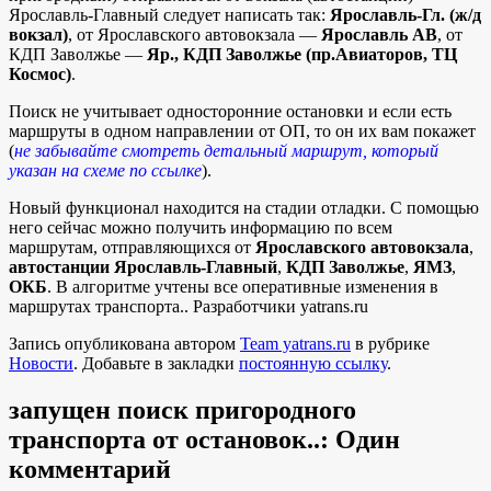
Ярославль-Главный следует написать так:
Ярославль-Гл. (ж/д
вокзал)
, от Ярославского автовокзала —
Ярославль АВ
, от
КДП Заволжье —
Яр., КДП Заволжье (пр.Авиаторов, ТЦ
Космос)
.
Поиск не учитывает односторонние остановки и если есть
маршруты в одном направлении от ОП, то он их вам покажет
(
не забывайте смотреть детальный маршрут, который
указан на схеме по ссылке
).
Новый функционал находится на стадии отладки. С помощью
него сейчас можно получить информацию по всем
маршрутам, отправляющихся от
Ярославского автовокзала
,
автостанции Ярославль-Главный
,
КДП Заволжье
,
ЯМЗ
,
ОКБ
. В алгоритме учтены все оперативные изменения в
маршрутах транспорта.. Разработчики yatrans.ru
Запись опубликована автором
Team yatrans.ru
в рубрике
Новости
. Добавьте в закладки
постоянную ссылку
.
запущен поиск пригородного
транспорта от остановок..
: Один
комментарий