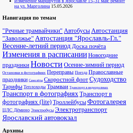
Изменение маршрутов в Ярославле 15–31 мая: ремонт
на ул. Марголина
15.05.2026
Навигация по темам
Автостанция
"Речные трамвайчики"
Автобусы
"Заволжье"
Автостанция "Ярославль-Гл."
Весенне-летний период
Доска почёта
Изменения в расписании
Новогодние
Новости
Осенне-зимний период
праздники
Переправы
Православные
Поезда
Остановки в фотографиях
Судоходство
Скоростной флот
праздники
Самолёты
Тарифы
Трамваи
Теплоходы
Транспорт в видеороликах
Транспорт в фотографиях
Транспорт в
Фотогалерея
фотографиях (lite)
Троллейбусы
Электротранспорт
ЦЛС Дёмино
Электробусы
Ярославский автовокзал
Архивы