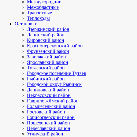
Междугородние
Межобластные
Транзитные
Теплоходы
Остановки
Дзержинский район
Ленинский район
Кировский район
Красноперекопский район
Фрунзенский район
Заволжский район
Ярославский район
Тутаевский район
Городское поселение Тутаев
Рыбинский район
Городской округ Рыбинск
Даниловский район
Некрасовский район
Гаврилов-Ямский район
Большесельский район
Ростовский район
Борисоглебский район
Пошехонский район
Переславский район
Угличский район