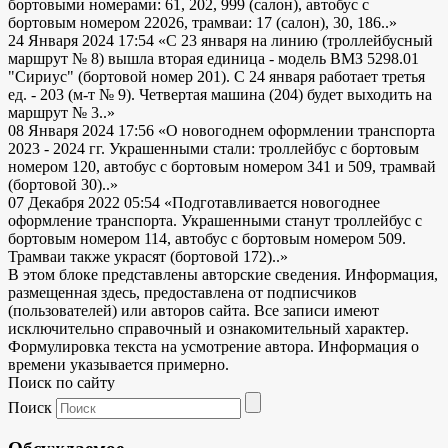
бортовыми номерами: 61, 202, 999 (салон), автобус с
бортовым номером 22026, трамваи: 17 (салон), 30, 186..»
24 Января 2024 17:54
«С 23 января на линию (троллейбусный
маршрут № 8) вышла вторая единица - модель ВМЗ 5298.01
"Сириус" (бортовой номер 201). С 24 января работает третья
ед. - 203 (м-т № 9). Четвертая машина (204) будет выходить на
маршрут № 3..»
08 Января 2024 17:56
«О новогоднем оформлении транспорта
2023 - 2024 гг. Украшенными стали: троллейбус с бортовым
номером 120, автобус с бортовым номером 341 и 509, трамвай
(бортовой 30)..»
07 Декабря 2022 05:54
«Подготавливается новогоднее
оформление транспорта. Украшенными станут троллейбус с
бортовым номером 114, автобус с бортовым номером 509.
Трамваи также украсят (бортовой 172)..»
В этом блоке представлены авторские сведения. Информация,
размещенная здесь, предоставлена от подписчиков
(пользователей) или авторов сайта. Все записи имеют
исключительно справочный и ознакомительный характер.
Формулировка текста на усмотрение автора. Информация о
времени указывается примерно.
Поиск по сайту
Поиск