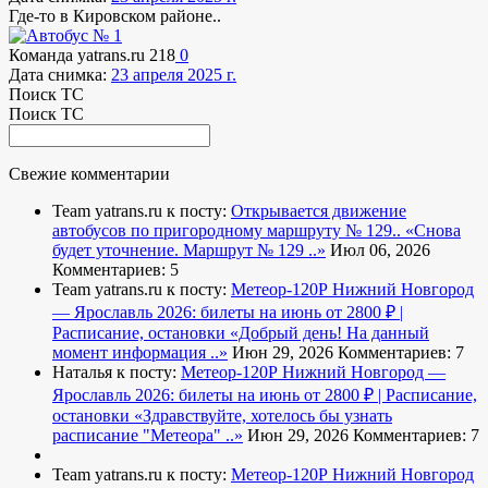
Где-то в Кировском районе..
Команда yatrans.ru
218
0
Дата снимка:
23 апреля 2025 г.
Поиск ТС
Поиск ТС
Свежие комментарии
Team yatrans.ru к посту:
Открывается движение
автобусов по пригородному маршруту № 129..
«Снова
будет уточнение. Маршрут № 129 ..»
Июл 06, 2026
Комментариев: 5
Team yatrans.ru к посту:
Метеор-120Р Нижний Новгород
— Ярославль 2026: билеты на июнь от 2800 ₽ |
Расписание, остановки
«Добрый день! На данный
момент информация ..»
Июн 29, 2026
Комментариев: 7
Наталья к посту:
Метеор-120Р Нижний Новгород —
Ярославль 2026: билеты на июнь от 2800 ₽ | Расписание,
остановки
«Здравствуйте, хотелось бы узнать
расписание "Метеора" ..»
Июн 29, 2026
Комментариев: 7
Team yatrans.ru к посту:
Метеор-120Р Нижний Новгород