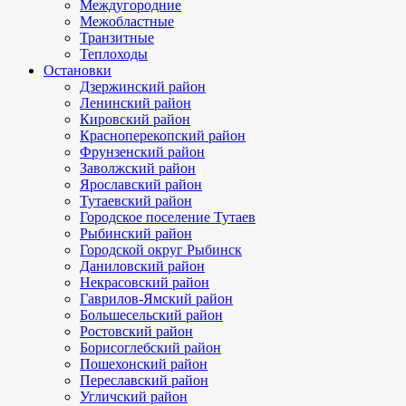
Междугородние
Межобластные
Транзитные
Теплоходы
Остановки
Дзержинский район
Ленинский район
Кировский район
Красноперекопский район
Фрунзенский район
Заволжский район
Ярославский район
Тутаевский район
Городское поселение Тутаев
Рыбинский район
Городской округ Рыбинск
Даниловский район
Некрасовский район
Гаврилов-Ямский район
Большесельский район
Ростовский район
Борисоглебский район
Пошехонский район
Переславский район
Угличский район