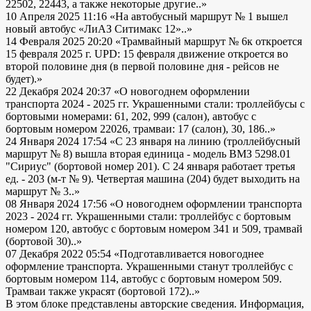
22502, 22443, а также некоторые другие..»
10 Апреля 2025 11:16
«На автобусный маршрут № 1 вышел
новый автобус «ЛиАЗ Ситимакс 12»..»
14 Февраля 2025 20:20
«Трамвайный маршрут № 6к откроется
15 февраля 2025 г. UPD: 15 февраля движение откроется во
второй половине дня (в первой половине дня - рейсов не
будет).»
22 Декабря 2024 20:37
«О новогоднем оформлении
транспорта 2024 - 2025 гг. Украшенными стали: троллейбусы с
бортовыми номерами: 61, 202, 999 (салон), автобус с
бортовым номером 22026, трамваи: 17 (салон), 30, 186..»
24 Января 2024 17:54
«С 23 января на линию (троллейбусный
маршрут № 8) вышла вторая единица - модель ВМЗ 5298.01
"Сириус" (бортовой номер 201). С 24 января работает третья
ед. - 203 (м-т № 9). Четвертая машина (204) будет выходить на
маршрут № 3..»
08 Января 2024 17:56
«О новогоднем оформлении транспорта
2023 - 2024 гг. Украшенными стали: троллейбус с бортовым
номером 120, автобус с бортовым номером 341 и 509, трамвай
(бортовой 30)..»
07 Декабря 2022 05:54
«Подготавливается новогоднее
оформление транспорта. Украшенными станут троллейбус с
бортовым номером 114, автобус с бортовым номером 509.
Трамваи также украсят (бортовой 172)..»
В этом блоке представлены авторские сведения. Информация,