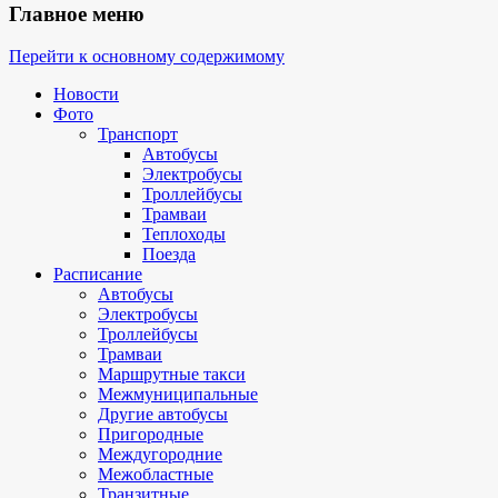
Главное меню
Перейти к основному содержимому
Новости
Фото
Транспорт
Автобусы
Электробусы
Троллейбусы
Трамваи
Теплоходы
Поезда
Расписание
Автобусы
Электробусы
Троллейбусы
Трамваи
Маршрутные такси
Межмуниципальные
Другие автобусы
Пригородные
Междугородние
Межобластные
Транзитные