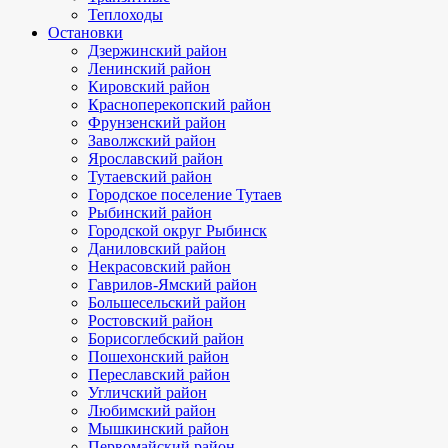
Теплоходы
Остановки
Дзержинский район
Ленинский район
Кировский район
Красноперекопский район
Фрунзенский район
Заволжский район
Ярославский район
Тутаевский район
Городское поселение Тутаев
Рыбинский район
Городской округ Рыбинск
Даниловский район
Некрасовский район
Гаврилов-Ямский район
Большесельский район
Ростовский район
Борисоглебский район
Пошехонский район
Переславский район
Угличский район
Любимский район
Мышкинский район
Первомайский район