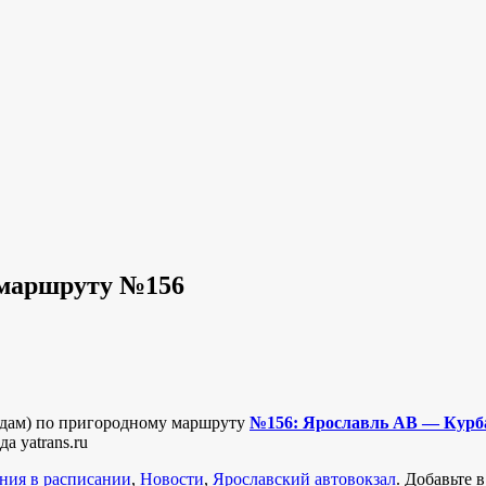
 маршруту №156
редам) по пригородному маршруту
№156: Ярославль АВ — Курб
а yatrans.ru
ния в расписании
,
Новости
,
Ярославский автовокзал
. Добавьте 