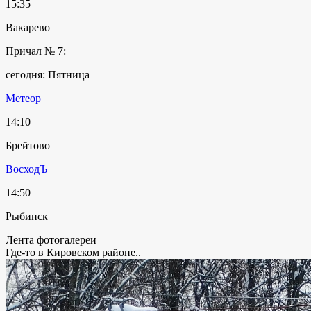
15:35
Вакарево
Причал № 7:
сегодня: Пятница
Метеор
14:10
Брейтово
ВосходЪ
14:50
Рыбинск
Лента фотогалереи
Где-то в Кировском районе..