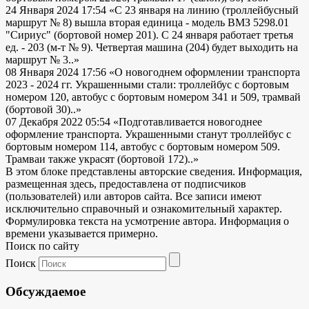
24 Января 2024 17:54
«С 23 января на линию (троллейбусный
маршрут № 8) вышла вторая единица - модель ВМЗ 5298.01
"Сириус" (бортовой номер 201). С 24 января работает третья
ед. - 203 (м-т № 9). Четвертая машина (204) будет выходить на
маршрут № 3..»
08 Января 2024 17:56
«О новогоднем оформлении транспорта
2023 - 2024 гг. Украшенными стали: троллейбус с бортовым
номером 120, автобус с бортовым номером 341 и 509, трамвай
(бортовой 30)..»
07 Декабря 2022 05:54
«Подготавливается новогоднее
оформление транспорта. Украшенными станут троллейбус с
бортовым номером 114, автобус с бортовым номером 509.
Трамваи также украсят (бортовой 172)..»
В этом блоке представлены авторские сведения. Информация,
размещенная здесь, предоставлена от подписчиков
(пользователей) или авторов сайта. Все записи имеют
исключительно справочный и ознакомительный характер.
Формулировка текста на усмотрение автора. Информация о
времени указывается примерно.
Поиск по сайту
Поиск
Обсуждаемое