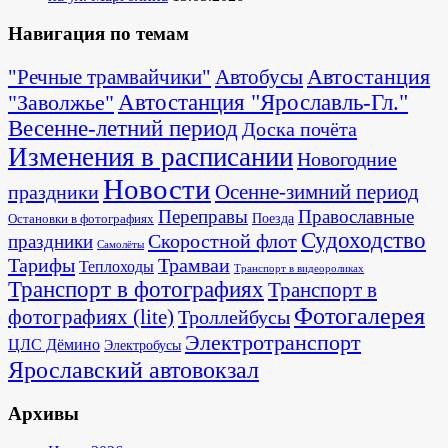
Навигация по темам
Автостанция
"Речные трамвайчики"
Автобусы
"Заволжье"
Автостанция "Ярославль-Гл."
Весенне-летний период
Доска почёта
Изменения в расписании
Новогодние
Новости
Осенне-зимний период
праздники
Переправы
Православные
Поезда
Остановки в фотографиях
Судоходство
Скоростной флот
праздники
Самолёты
Тарифы
Трамваи
Теплоходы
Транспорт в видеороликах
Транспорт в фотографиях
Транспорт в
Фотогалерея
фотографиях (lite)
Троллейбусы
Электротранспорт
ЦЛС Дёмино
Электробусы
Ярославский автовокзал
Архивы