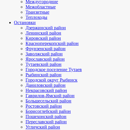
Междугородние
Межобластные
Транзитные
Теплоходы
Остановки
Дзержинский район
Ленинский район
Кировский район
Красноперекопский район
Фрунзенский район
Заволжский район
Ярославский район
Тутаевский район
Городское поселение Тутаев
Рыбинский район
Городской округ Рыбинск
Даниловский район
Некрасовский район
Гаврилов-Ямский район
Большесельский район
Ростовский район
Борисоглебский район
Пошехонский район
Переславский район
Угличский район