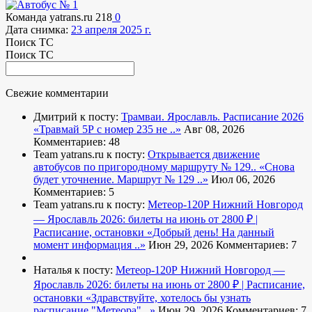
Команда yatrans.ru
218
0
Дата снимка:
23 апреля 2025 г.
Поиск ТС
Поиск ТС
Свежие комментарии
Дмитрий к посту:
Трамваи. Ярославль. Расписание 2026
«Травмай 5Р с номер 235 не ..»
Авг 08, 2026
Комментариев: 48
Team yatrans.ru к посту:
Открывается движение
автобусов по пригородному маршруту № 129..
«Снова
будет уточнение. Маршрут № 129 ..»
Июл 06, 2026
Комментариев: 5
Team yatrans.ru к посту:
Метеор-120Р Нижний Новгород
— Ярославль 2026: билеты на июнь от 2800 ₽ |
Расписание, остановки
«Добрый день! На данный
момент информация ..»
Июн 29, 2026
Комментариев: 7
Наталья к посту:
Метеор-120Р Нижний Новгород —
Ярославль 2026: билеты на июнь от 2800 ₽ | Расписание,
остановки
«Здравствуйте, хотелось бы узнать
расписание "Метеора" ..»
Июн 29, 2026
Комментариев: 7