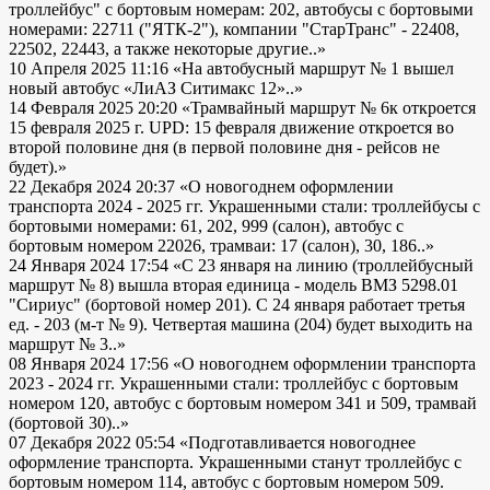
троллейбус" с бортовым номерам: 202, автобусы с бортовыми
номерами: 22711 ("ЯТК-2"), компании "СтарТранс" - 22408,
22502, 22443, а также некоторые другие..»
10 Апреля 2025 11:16
«На автобусный маршрут № 1 вышел
новый автобус «ЛиАЗ Ситимакс 12»..»
14 Февраля 2025 20:20
«Трамвайный маршрут № 6к откроется
15 февраля 2025 г. UPD: 15 февраля движение откроется во
второй половине дня (в первой половине дня - рейсов не
будет).»
22 Декабря 2024 20:37
«О новогоднем оформлении
транспорта 2024 - 2025 гг. Украшенными стали: троллейбусы с
бортовыми номерами: 61, 202, 999 (салон), автобус с
бортовым номером 22026, трамваи: 17 (салон), 30, 186..»
24 Января 2024 17:54
«С 23 января на линию (троллейбусный
маршрут № 8) вышла вторая единица - модель ВМЗ 5298.01
"Сириус" (бортовой номер 201). С 24 января работает третья
ед. - 203 (м-т № 9). Четвертая машина (204) будет выходить на
маршрут № 3..»
08 Января 2024 17:56
«О новогоднем оформлении транспорта
2023 - 2024 гг. Украшенными стали: троллейбус с бортовым
номером 120, автобус с бортовым номером 341 и 509, трамвай
(бортовой 30)..»
07 Декабря 2022 05:54
«Подготавливается новогоднее
оформление транспорта. Украшенными станут троллейбус с
бортовым номером 114, автобус с бортовым номером 509.