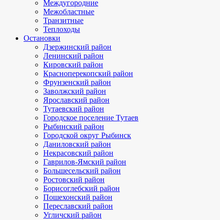
Междугородние
Межобластные
Транзитные
Теплоходы
Остановки
Дзержинский район
Ленинский район
Кировский район
Красноперекопский район
Фрунзенский район
Заволжский район
Ярославский район
Тутаевский район
Городское поселение Тутаев
Рыбинский район
Городской округ Рыбинск
Даниловский район
Некрасовский район
Гаврилов-Ямский район
Большесельский район
Ростовский район
Борисоглебский район
Пошехонский район
Переславский район
Угличский район