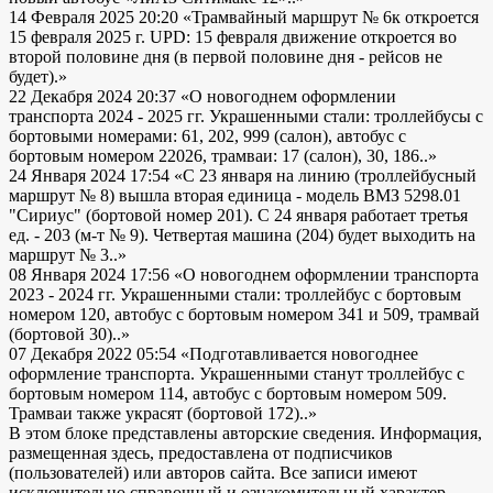
14 Февраля 2025 20:20
«Трамвайный маршрут № 6к откроется
15 февраля 2025 г. UPD: 15 февраля движение откроется во
второй половине дня (в первой половине дня - рейсов не
будет).»
22 Декабря 2024 20:37
«О новогоднем оформлении
транспорта 2024 - 2025 гг. Украшенными стали: троллейбусы с
бортовыми номерами: 61, 202, 999 (салон), автобус с
бортовым номером 22026, трамваи: 17 (салон), 30, 186..»
24 Января 2024 17:54
«С 23 января на линию (троллейбусный
маршрут № 8) вышла вторая единица - модель ВМЗ 5298.01
"Сириус" (бортовой номер 201). С 24 января работает третья
ед. - 203 (м-т № 9). Четвертая машина (204) будет выходить на
маршрут № 3..»
08 Января 2024 17:56
«О новогоднем оформлении транспорта
2023 - 2024 гг. Украшенными стали: троллейбус с бортовым
номером 120, автобус с бортовым номером 341 и 509, трамвай
(бортовой 30)..»
07 Декабря 2022 05:54
«Подготавливается новогоднее
оформление транспорта. Украшенными станут троллейбус с
бортовым номером 114, автобус с бортовым номером 509.
Трамваи также украсят (бортовой 172)..»
В этом блоке представлены авторские сведения. Информация,
размещенная здесь, предоставлена от подписчиков
(пользователей) или авторов сайта. Все записи имеют
исключительно справочный и ознакомительный характер.