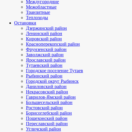
Междугородние
Межобластные
Транзитные
Теплоходы
Остановки
Дзержинский район
Ленинский район
Кировский район
Красноперекопский район
Фрунзенский район
Заволжский район
Ярославский район
Тутаевский район
Городское поселение Тутаев
Рыбинский район
Городской округ Рыбинск
Даниловский район
Некрасовский район
Гаврилов-Ямский район
Большесельский район
Ростовский район
Борисоглебский район
Пошехонский район
Переславский район
Угличский район