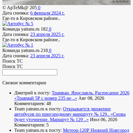
© ApTeMk@
205
0
Дата снимка:
6 февраля 2024 г.
Где-то в Кировском районе..
Команда yatrans.ru
182
0
Дата снимка:
23 апреля 2025 г.
Где-то в Кировском районе..
Команда yatrans.ru
218
0
Дата снимка:
23 апреля 2025 г.
Поиск ТС
Поиск ТС
Свежие комментарии
Дмитрий к посту:
Трамваи. Ярославль. Расписание 2026
«Травмай 5Р с номер 235 не ..»
Авг 08, 2026
Комментариев: 48
Team yatrans.ru к посту:
Открывается движение
автобусов по пригородному маршруту № 129..
«Снова
будет уточнение. Маршрут № 129 ..»
Июл 06, 2026
Комментариев: 5
Team yatrans.ru к посту:
Метеор-120Р Нижний Новгород