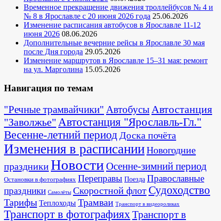
Временное прекращение движения троллейбусов № 4 и
№ 8 в Ярославле с 20 июня 2026 года
25.06.2026
Изменение расписания автобусов в Ярославле 11-12
июня 2026
08.06.2026
Дополнительные вечерние рейсы в Ярославле 30 мая
после Дня города
29.05.2026
Изменение маршрутов в Ярославле 15–31 мая: ремонт
на ул. Марголина
15.05.2026
Навигация по темам
Автостанция
"Речные трамвайчики"
Автобусы
"Заволжье"
Автостанция "Ярославль-Гл."
Весенне-летний период
Доска почёта
Изменения в расписании
Новогодние
Новости
Осенне-зимний период
праздники
Переправы
Православные
Поезда
Остановки в фотографиях
Судоходство
Скоростной флот
праздники
Самолёты
Тарифы
Трамваи
Теплоходы
Транспорт в видеороликах
Транспорт в фотографиях
Транспорт в