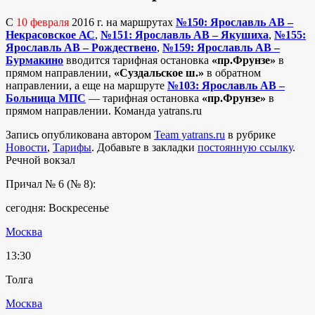
С
10 февраля
2016 г. на маршрутах
№150: Ярославль АВ –
Некрасовское АС
,
№151: Ярославль АВ – Якушиха
,
№155:
Ярославль АВ – Рождествено
,
№159: Ярославль АВ –
Бурмакино
вводится тарифная остановка
«пр.Фрунзе»
в
прямом направлении,
«Суздальское ш.»
в обратном
направлении, а еще на маршруте
№103: Ярославль АВ –
Больница МПС
— тарифная остановка
«пр.Фрунзе»
в
прямом направлении. Команда yatrans.ru
Запись опубликована автором
Team yatrans.ru
в рубрике
Новости
,
Тарифы
. Добавьте в закладки
постоянную ссылку
.
Речной вокзал
Причал № 6 (№ 8):
сегодня: Воскресенье
Москва
13:30
Толга
Москва