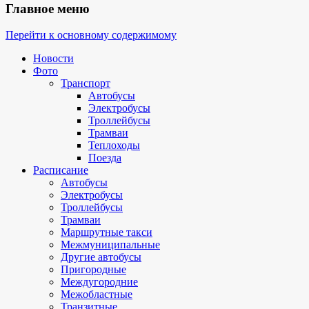
Главное меню
Перейти к основному содержимому
Новости
Фото
Транспорт
Автобусы
Электробусы
Троллейбусы
Трамваи
Теплоходы
Поезда
Расписание
Автобусы
Электробусы
Троллейбусы
Трамваи
Маршрутные такси
Межмуниципальные
Другие автобусы
Пригородные
Междугородние
Межобластные
Транзитные