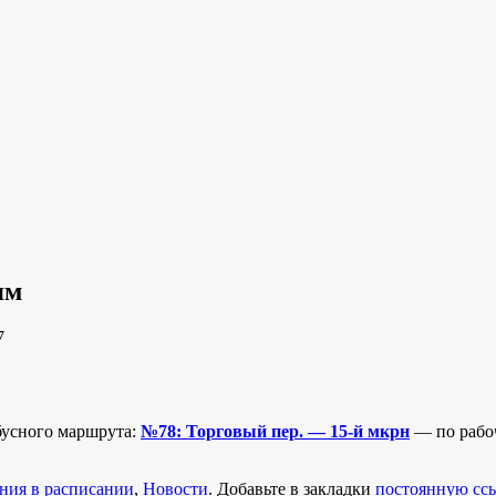
ям
7
бусного маршрута:
№78: Торговый пер. — 15-й мкрн
— по рабоч
ния в расписании
,
Новости
. Добавьте в закладки
постоянную сс