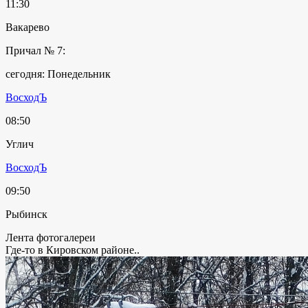
11:30
Вакарево
Причал № 7:
сегодня: Понедельник
ВосходЪ
08:50
Углич
ВосходЪ
09:50
Рыбинск
Лента фотогалереи
Где-то в Кировском районе..