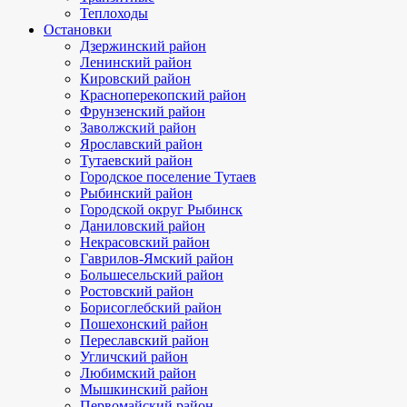
Теплоходы
Остановки
Дзержинский район
Ленинский район
Кировский район
Красноперекопский район
Фрунзенский район
Заволжский район
Ярославский район
Тутаевский район
Городское поселение Тутаев
Рыбинский район
Городской округ Рыбинск
Даниловский район
Некрасовский район
Гаврилов-Ямский район
Большесельский район
Ростовский район
Борисоглебский район
Пошехонский район
Переславский район
Угличский район
Любимский район
Мышкинский район
Первомайский район