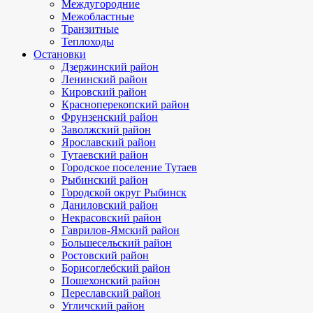
Междугородние
Межобластные
Транзитные
Теплоходы
Остановки
Дзержинский район
Ленинский район
Кировский район
Красноперекопский район
Фрунзенский район
Заволжский район
Ярославский район
Тутаевский район
Городское поселение Тутаев
Рыбинский район
Городской округ Рыбинск
Даниловский район
Некрасовский район
Гаврилов-Ямский район
Большесельский район
Ростовский район
Борисоглебский район
Пошехонский район
Переславский район
Угличский район