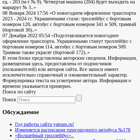
ед. - 203 (м-т № 9). Четвертая машина (204) будет выходить на
маршрут № 3..»
08 Января 2024 17:56
«О новогоднем оформлении транспорта
2023 - 2024 гг. Украшенными стали: троллейбус с бортовым
номером 120, автобус с бортовым номером 341 и 509, трамвай
(бортовой 30)..»
07 Декабря 2022 05:54
«Подготавливается новогоднее
оформление транспорта. Украшенными станут троллейбус с
бортовым номером 114, автобус с бортовым номером 509.
Трамваи также украсят (бортовой 172)..»
В этом блоке представлены авторские сведения. Информация,
размещенная здесь, предоставлена от подписчиков
(пользователей) или авторов сайта. Все записи имеют
исключительно справочный и ознакомительный характер.
Формулировка текста на усмотрение автора. Информация о
времени указывается примерно.
Поиск по сайту
Поиск
Обсуждаемое
Год работы сайта yatrans.ru!
Изменяется расписание пригородного автобуса №178
«Волшебный троллейбус»..