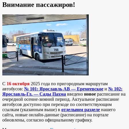
Внимание пассажиров!
С
16 октября
2025 года по пригородным маршрутам
автобусов:
№ 101: Ярославль АВ — Еремеевское
и
№ 102:
Ярославль-Гл. — Сады Пахма
введено
новое
расписание на
очередной осенне-зимний период. Актуальное расписание
автобусов доступно при переходе по соответствующим
ссылкам (указанным выше) в
отдельном разделе
нашего
сайта, новые онлайн-данные (расписание) на портале
обновлены, согласно официальному графику.