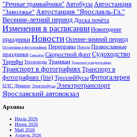
Автостанция
"Речные трамвайчики"
Автобусы
"Заволжье"
Автостанция "Ярославль-Гл."
Весенне-летний период
Доска почёта
Изменения в расписании
Новогодние
Новости
Осенне-зимний период
праздники
Переправы
Православные
Поезда
Остановки в фотографиях
Судоходство
Скоростной флот
праздники
Самолёты
Тарифы
Трамваи
Теплоходы
Транспорт в видеороликах
Транспорт в фотографиях
Транспорт в
Фотогалерея
фотографиях (lite)
Троллейбусы
Электротранспорт
ЦЛС Дёмино
Электробусы
Ярославский автовокзал
Архивы
Июль 2026
Июнь 2026
Май 2026
Апрель 2026