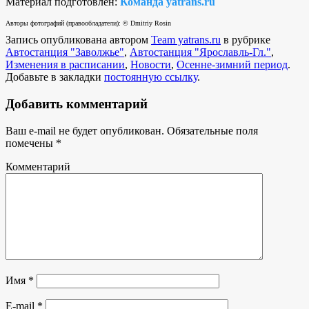
Материал подготовлен:
Команда yatrans.ru
Авторы фотографий (правообладатели): © Dmitriy Rosin
Запись опубликована автором
Team yatrans.ru
в рубрике
Автостанция "Заволжье"
,
Автостанция "Ярославль-Гл."
,
Изменения в расписании
,
Новости
,
Осенне-зимний период
.
Добавьте в закладки
постоянную ссылку
.
Добавить комментарий
Ваш e-mail не будет опубликован.
Обязательные поля
помечены
*
Комментарий
Имя
*
E-mail
*