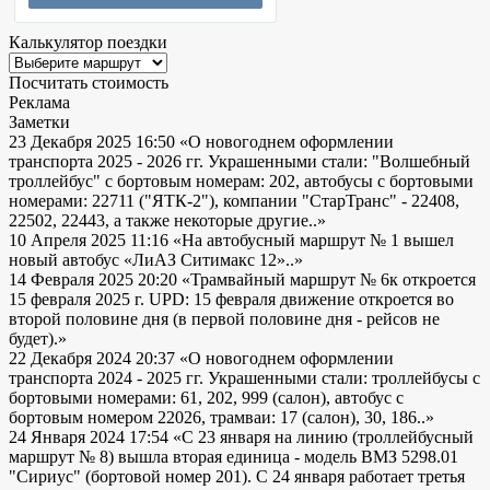
Калькулятор поездки
Посчитать стоимость
Реклама
Заметки
23 Декабря 2025 16:50
«О новогоднем оформлении
транспорта 2025 - 2026 гг. Украшенными стали: "Волшебный
троллейбус" с бортовым номерам: 202, автобусы с бортовыми
номерами: 22711 ("ЯТК-2"), компании "СтарТранс" - 22408,
22502, 22443, а также некоторые другие..»
10 Апреля 2025 11:16
«На автобусный маршрут № 1 вышел
новый автобус «ЛиАЗ Ситимакс 12»..»
14 Февраля 2025 20:20
«Трамвайный маршрут № 6к откроется
15 февраля 2025 г. UPD: 15 февраля движение откроется во
второй половине дня (в первой половине дня - рейсов не
будет).»
22 Декабря 2024 20:37
«О новогоднем оформлении
транспорта 2024 - 2025 гг. Украшенными стали: троллейбусы с
бортовыми номерами: 61, 202, 999 (салон), автобус с
бортовым номером 22026, трамваи: 17 (салон), 30, 186..»
24 Января 2024 17:54
«С 23 января на линию (троллейбусный
маршрут № 8) вышла вторая единица - модель ВМЗ 5298.01
"Сириус" (бортовой номер 201). С 24 января работает третья