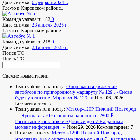
Дата снимка:
6 февраля 2024 г.
Где-то в Кировском районе..
Команда yatrans.ru
182
0
Дата снимка:
23 апреля 2025 г.
Где-то в Кировском районе..
Команда yatrans.ru
218
0
Дата снимка:
23 апреля 2025 г.
Поиск ТС
Поиск ТС
Свежие комментарии
Team yatrans.ru к посту:
Открывается движение
автобусов по пригородному маршруту № 129..
«Снова
будет уточнение. Маршрут № 129 ..»
Июл 06, 2026
Комментариев: 5
Team yatrans.ru к посту:
Метеор-120Р Нижний Новгород
— Ярославль 2026: билеты на июнь от 2800 ₽ |
Расписание, остановки
«Добрый день! На данный
момент информация ..»
Июн 29, 2026
Комментариев: 7
Наталья к посту:
Метеор-120Р Нижний Новгород —
Ярославль 2026: билеты на июнь от 2800 ₽ | Расписание,