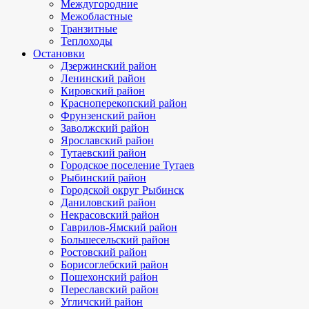
Междугородние
Межобластные
Транзитные
Теплоходы
Остановки
Дзержинский район
Ленинский район
Кировский район
Красноперекопский район
Фрунзенский район
Заволжский район
Ярославский район
Тутаевский район
Городское поселение Тутаев
Рыбинский район
Городской округ Рыбинск
Даниловский район
Некрасовский район
Гаврилов-Ямский район
Большесельский район
Ростовский район
Борисоглебский район
Пошехонский район
Переславский район
Угличский район