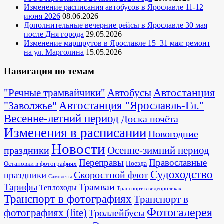
Изменение расписания автобусов в Ярославле 11-12
июня 2026
08.06.2026
Дополнительные вечерние рейсы в Ярославле 30 мая
после Дня города
29.05.2026
Изменение маршрутов в Ярославле 15–31 мая: ремонт
на ул. Марголина
15.05.2026
Навигация по темам
Автостанция
"Речные трамвайчики"
Автобусы
"Заволжье"
Автостанция "Ярославль-Гл."
Весенне-летний период
Доска почёта
Изменения в расписании
Новогодние
Новости
Осенне-зимний период
праздники
Переправы
Православные
Поезда
Остановки в фотографиях
Судоходство
Скоростной флот
праздники
Самолёты
Тарифы
Трамваи
Теплоходы
Транспорт в видеороликах
Транспорт в фотографиях
Транспорт в
Фотогалерея
фотографиях (lite)
Троллейбусы