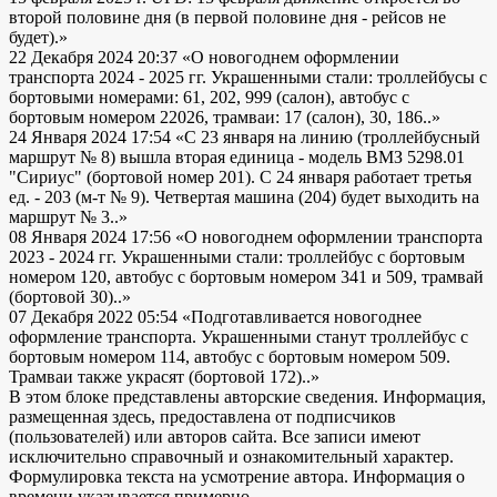
второй половине дня (в первой половине дня - рейсов не
будет).»
22 Декабря 2024 20:37
«О новогоднем оформлении
транспорта 2024 - 2025 гг. Украшенными стали: троллейбусы с
бортовыми номерами: 61, 202, 999 (салон), автобус с
бортовым номером 22026, трамваи: 17 (салон), 30, 186..»
24 Января 2024 17:54
«С 23 января на линию (троллейбусный
маршрут № 8) вышла вторая единица - модель ВМЗ 5298.01
"Сириус" (бортовой номер 201). С 24 января работает третья
ед. - 203 (м-т № 9). Четвертая машина (204) будет выходить на
маршрут № 3..»
08 Января 2024 17:56
«О новогоднем оформлении транспорта
2023 - 2024 гг. Украшенными стали: троллейбус с бортовым
номером 120, автобус с бортовым номером 341 и 509, трамвай
(бортовой 30)..»
07 Декабря 2022 05:54
«Подготавливается новогоднее
оформление транспорта. Украшенными станут троллейбус с
бортовым номером 114, автобус с бортовым номером 509.
Трамваи также украсят (бортовой 172)..»
В этом блоке представлены авторские сведения. Информация,
размещенная здесь, предоставлена от подписчиков
(пользователей) или авторов сайта. Все записи имеют
исключительно справочный и ознакомительный характер.
Формулировка текста на усмотрение автора. Информация о
времени указывается примерно.