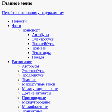
Главное меню
Перейти к основному содержимому
Новости
Фото
Транспорт
Автобусы
Электробусы
Троллейбусы
Трамваи
Теплоходы
Поезда
Расписание
Автобусы
Электробусы
Троллейбусы
Трамваи
Маршрутные такси
Межмуниципальные
Другие автобусы
Пригородные
Междугородние
Межобластные
Транзитные