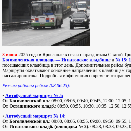
8 июня
2025 года в Ярославле в связи с праздником Святой Тр
Богоявленская площадь — Игнатовское кладбище
и
№ 15: 
посещающих кладбища в этот день. Дополнительные рейсы буду
Маршруты охватывают основные направления к кладбищам город
пассажиропотока. Подробная информация о времени отправлени
Режим работы рейсов (08.06.25):
•
Автобусный маршрут № 5:
От Богоявленской пл.
: 08:00, 08:05, 09:40, 09:45, 12:00, 12:05, 
От Осташинского кладб.
: 08:50, 08:55, 10:30, 10:35, 12:50, 12:5
•
Автобусный маршрут № 14:
От Богоявленской пл.
: 08:00, 08:05, 08:55, 09:00, 09:50, 09:55, 
От Игнатовского кладб. (площадка № 2)
: 08:28, 08:33, 09:23, 