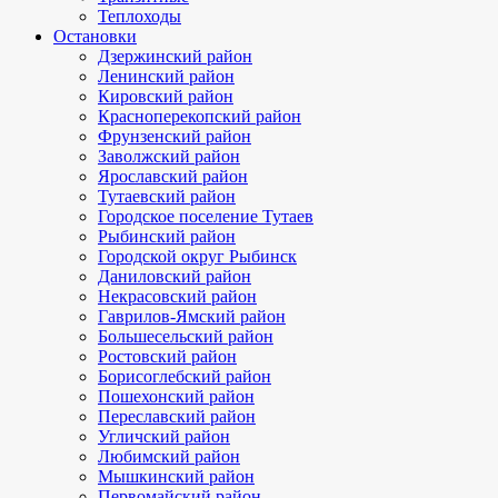
Теплоходы
Остановки
Дзержинский район
Ленинский район
Кировский район
Красноперекопский район
Фрунзенский район
Заволжский район
Ярославский район
Тутаевский район
Городское поселение Тутаев
Рыбинский район
Городской округ Рыбинск
Даниловский район
Некрасовский район
Гаврилов-Ямский район
Большесельский район
Ростовский район
Борисоглебский район
Пошехонский район
Переславский район
Угличский район
Любимский район
Мышкинский район
Первомайский район