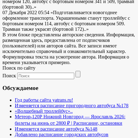
номером 120, автобус с бортовым номером 341 и 509, трамвай
(бортовой 30)..»
07 Декабря 2022 05:54
«Подготавливается новогоднее
оформление транспорта. Украшенными станут троллейбус с
бортовым номером 114, автобус с бортовым номером 509.
Трамваи также украсят (бортовой 172)..»
В этом блоке представлены авторские сведения. Информация,
размещенная здесь, предоставлена от подписчиков
(пользователей) или авторов сайта. Все записи имеют
исключительно справочный и ознакомительный характер.
Формулировка текста на усмотрение автора. Информация о
времени указывается примерно.
Поиск по сайту
Поиск
Обсуждаемое
Год работы сайта yatrans.ru!
Изменяется расписание пригородного автобуса №178
«Волшебный троллейбус»..
Метеор-120Р Нижний Новгород — Ярославль 2026:
билеты на июнь от 2800 ₽ | Расписание, остановки
Изменяется расписание автобуса №148
Добавлено расписание городских автобусов