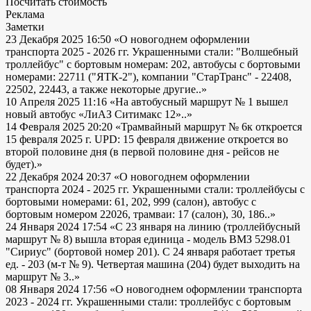
Посчитать стоимость
Реклама
Заметки
23 Декабря 2025 16:50
«О новогоднем оформлении
транспорта 2025 - 2026 гг. Украшенными стали: "Волшебный
троллейбус" с бортовым номерам: 202, автобусы с бортовыми
номерами: 22711 ("ЯТК-2"), компании "СтарТранс" - 22408,
22502, 22443, а также некоторые другие..»
10 Апреля 2025 11:16
«На автобусный маршрут № 1 вышел
новый автобус «ЛиАЗ Ситимакс 12»..»
14 Февраля 2025 20:20
«Трамвайный маршрут № 6к откроется
15 февраля 2025 г. UPD: 15 февраля движение откроется во
второй половине дня (в первой половине дня - рейсов не
будет).»
22 Декабря 2024 20:37
«О новогоднем оформлении
транспорта 2024 - 2025 гг. Украшенными стали: троллейбусы с
бортовыми номерами: 61, 202, 999 (салон), автобус с
бортовым номером 22026, трамваи: 17 (салон), 30, 186..»
24 Января 2024 17:54
«С 23 января на линию (троллейбусный
маршрут № 8) вышла вторая единица - модель ВМЗ 5298.01
"Сириус" (бортовой номер 201). С 24 января работает третья
ед. - 203 (м-т № 9). Четвертая машина (204) будет выходить на
маршрут № 3..»
08 Января 2024 17:56
«О новогоднем оформлении транспорта
2023 - 2024 гг. Украшенными стали: троллейбус с бортовым