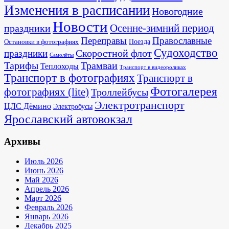
Изменения в расписании
Новогодние
Новости
Осенне-зимний период
праздники
Переправы
Православные
Поезда
Остановки в фотографиях
Судоходство
Скоростной флот
праздники
Самолёты
Тарифы
Трамваи
Теплоходы
Транспорт в видеороликах
Транспорт в фотографиях
Транспорт в
Фотогалерея
фотографиях (lite)
Троллейбусы
Электротранспорт
ЦЛС Дёмино
Электробусы
Ярославский автовокзал
Архивы
Июль 2026
Июнь 2026
Май 2026
Апрель 2026
Март 2026
Февраль 2026
Январь 2026
Декабрь 2025