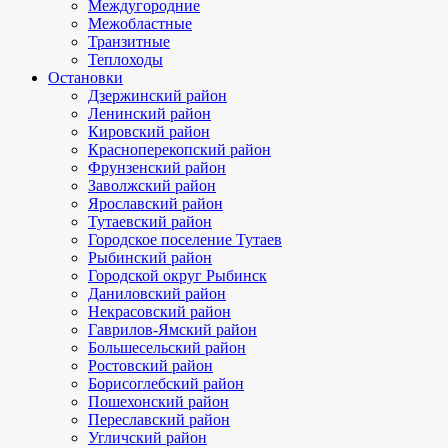
Междугородние
Межобластные
Транзитные
Теплоходы
Остановки
Дзержинский район
Ленинский район
Кировский район
Красноперекопский район
Фрунзенский район
Заволжский район
Ярославский район
Тутаевский район
Городское поселение Тутаев
Рыбинский район
Городской округ Рыбинск
Даниловский район
Некрасовский район
Гаврилов-Ямский район
Большесельский район
Ростовский район
Борисоглебский район
Пошехонский район
Переславский район
Угличский район