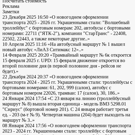
Посчитать стоимость
Реклама
Заметки
23 Декабря 2025 16:50
«О новогоднем оформлении
транспорта 2025 - 2026 гг. Украшенными стали: "Волшебный
троллейбус" с бортовым номерам: 202, автобусы с бортовыми
номерами: 22711 ("ЯТК-2"), компании "СтарТранс" - 22408,
22502, 22443, а также некоторые другие..»
10 Апреля 2025 11:16
«На автобусный маршрут № 1 вышел
новый автобус «ЛиАЗ Ситимакс 12»..»
14 Февраля 2025 20:20
«Трамвайный маршрут № 6к откроется
15 февраля 2025 г. UPD: 15 февраля движение откроется во
второй половине дня (в первой половине дня - рейсов не
будет).»
22 Декабря 2024 20:37
«О новогоднем оформлении
транспорта 2024 - 2025 гг. Украшенными стали: троллейбусы с
бортовыми номерами: 61, 202, 999 (салон), автобус с
бортовым номером 22026, трамваи: 17 (салон), 30, 186..»
24 Января 2024 17:54
«С 23 января на линию (троллейбусный
маршрут № 8) вышла вторая единица - модель ВМЗ 5298.01
"Сириус" (бортовой номер 201). С 24 января работает третья
ед. - 203 (м-т № 9). Четвертая машина (204) будет выходить на
маршрут № 3..»
08 Января 2024 17:56
«О новогоднем оформлении транспорта
2023 - 2024 гг. Украшенными стали: троллейбус с бортовым