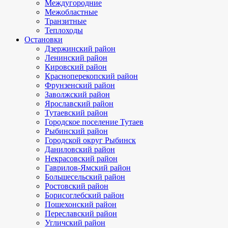
Междугородние
Межобластные
Транзитные
Теплоходы
Остановки
Дзержинский район
Ленинский район
Кировский район
Красноперекопский район
Фрунзенский район
Заволжский район
Ярославский район
Тутаевский район
Городское поселение Тутаев
Рыбинский район
Городской округ Рыбинск
Даниловский район
Некрасовский район
Гаврилов-Ямский район
Большесельский район
Ростовский район
Борисоглебский район
Пошехонский район
Переславский район
Угличский район