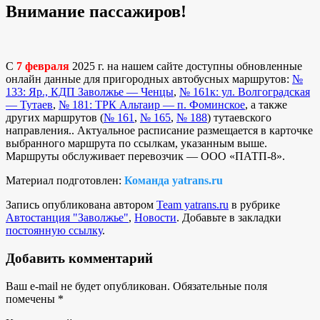
Внимание пассажиров!
С
7 февраля
2025 г. на нашем сайте доступны обновленные
онлайн данные для пригородных автобусных маршрутов:
№
133: Яр., КДП Заволжье — Ченцы
,
№ 161к: ул. Волгоградская
— Тутаев
,
№ 181: ТРК Альтаир — п. Фоминское
, а также
других маршрутов (
№ 161
,
№ 165
,
№ 188
) тутаевского
направления.. Актуальное расписание размещается в карточке
выбранного маршрута по ссылкам, указанным выше.
Маршруты обслуживает перевозчик — ООО «ПАТП-8».
Материал подготовлен:
Команда yatrans.ru
Запись опубликована автором
Team yatrans.ru
в рубрике
Автостанция "Заволжье"
,
Новости
. Добавьте в закладки
постоянную ссылку
.
Добавить комментарий
Ваш e-mail не будет опубликован.
Обязательные поля
помечены
*