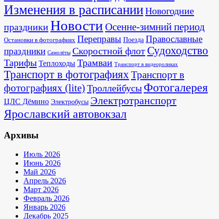
Изменения в расписании
Новогодние
Новости
Осенне-зимний период
праздники
Переправы
Православные
Поезда
Остановки в фотографиях
Судоходство
Скоростной флот
праздники
Самолёты
Тарифы
Трамваи
Теплоходы
Транспорт в видеороликах
Транспорт в фотографиях
Транспорт в
Фотогалерея
фотографиях (lite)
Троллейбусы
Электротранспорт
ЦЛС Дёмино
Электробусы
Ярославский автовокзал
Архивы
Июль 2026
Июнь 2026
Май 2026
Апрель 2026
Март 2026
Февраль 2026
Январь 2026
Декабрь 2025