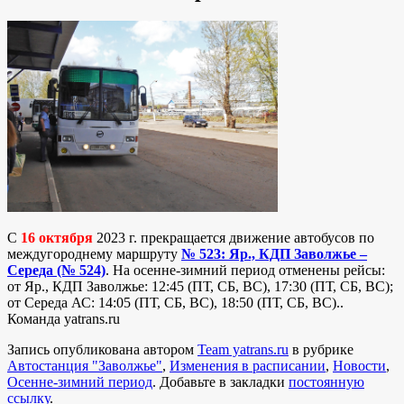
С
16 октября
2023 г. прекращается движение автобусов по
междугороднему маршруту
№ 523: Яр., КДП Заволжье –
Середа (№ 524)
. На осенне-зимний период отменены рейсы:
от Яр., КДП Заволжье: 12:45 (ПТ, СБ, ВС), 17:30 (ПТ, СБ, ВС);
от Середа АС: 14:05 (ПТ, СБ, ВС), 18:50 (ПТ, СБ, ВС)..
Команда yatrans.ru
Запись опубликована автором
Team yatrans.ru
в рубрике
Автостанция "Заволжье"
,
Изменения в расписании
,
Новости
,
Осенне-зимний период
. Добавьте в закладки
постоянную
ссылку
.