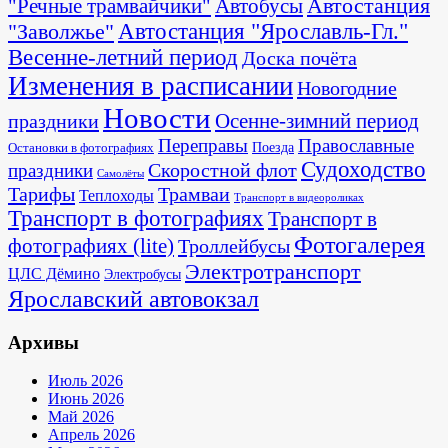
Автостанция
"Речные трамвайчики"
Автобусы
"Заволжье"
Автостанция "Ярославль-Гл."
Весенне-летний период
Доска почёта
Изменения в расписании
Новогодние
Новости
Осенне-зимний период
праздники
Переправы
Православные
Поезда
Остановки в фотографиях
Судоходство
Скоростной флот
праздники
Самолёты
Тарифы
Трамваи
Теплоходы
Транспорт в видеороликах
Транспорт в фотографиях
Транспорт в
Фотогалерея
фотографиях (lite)
Троллейбусы
Электротранспорт
ЦЛС Дёмино
Электробусы
Ярославский автовокзал
Архивы
Июль 2026
Июнь 2026
Май 2026
Апрель 2026