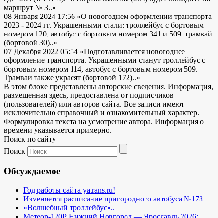
маршрут № 3..»
08 Января 2024 17:56
«О новогоднем оформлении транспорта
2023 - 2024 гг. Украшенными стали: троллейбус с бортовым
номером 120, автобус с бортовым номером 341 и 509, трамвай
(бортовой 30)..»
07 Декабря 2022 05:54
«Подготавливается новогоднее
оформление транспорта. Украшенными станут троллейбус с
бортовым номером 114, автобус с бортовым номером 509.
Трамваи также украсят (бортовой 172)..»
В этом блоке представлены авторские сведения. Информация,
размещенная здесь, предоставлена от подписчиков
(пользователей) или авторов сайта. Все записи имеют
исключительно справочный и ознакомительный характер.
Формулировка текста на усмотрение автора. Информация о
времени указывается примерно.
Поиск по сайту
Поиск
Обсуждаемое
Год работы сайта yatrans.ru!
Изменяется расписание пригородного автобуса №178
«Волшебный троллейбус»..
Метеор-120Р Нижний Новгород — Ярославль 2026: