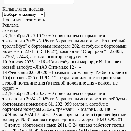
Калькулятор поездки
Посчитать стоимость
Реклама
Заметки
23 Декабря 2025 16:50
«О новогоднем оформлении
транспорта 2025 - 2026 гг. Украшенными стали: "Волшебный
троллейбус" с бортовым номерам: 202, автобусы с бортовыми
номерами: 22711 ("ЯТК-2"), компании "СтарТранс" - 22408,
22502, 22443, а также некоторые другие..»
10 Апреля 2025 11:16
«На автобусный маршрут № 1 вышел
новый автобус «ЛиАЗ Ситимакс 12»..»
14 Февраля 2025 20:20
«Трамвайный маршрут № 6к откроется
15 февраля 2025 г. UPD: 15 февраля движение откроется во
второй половине дня (в первой половине дня - рейсов не
будет).»
22 Декабря 2024 20:37
«О новогоднем оформлении
транспорта 2024 - 2025 гг. Украшенными стали: троллейбусы с
бортовыми номерами: 61, 202, 999 (салон), автобус с
бортовым номером 22026, трамваи: 17 (салон), 30, 186..»
24 Января 2024 17:54
«С 23 января на линию (троллейбусный
маршрут № 8) вышла вторая единица - модель ВМЗ 5298.01
"Сириус" (бортовой номер 201). С 24 января работает третья
ед. - 203 (м-т № 9). Четвертая машина (204) будет выходить на