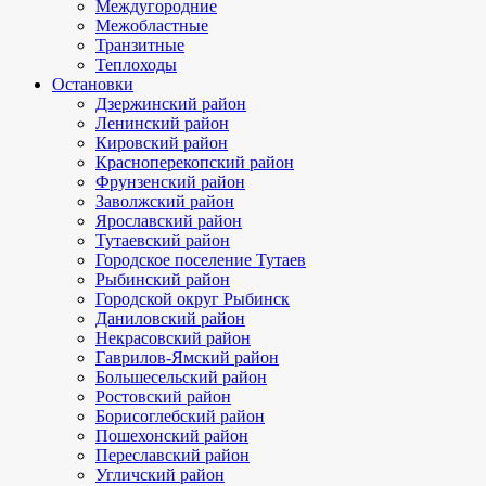
Междугородние
Межобластные
Транзитные
Теплоходы
Остановки
Дзержинский район
Ленинский район
Кировский район
Красноперекопский район
Фрунзенский район
Заволжский район
Ярославский район
Тутаевский район
Городское поселение Тутаев
Рыбинский район
Городской округ Рыбинск
Даниловский район
Некрасовский район
Гаврилов-Ямский район
Большесельский район
Ростовский район
Борисоглебский район
Пошехонский район
Переславский район
Угличский район