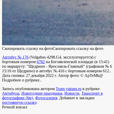
Скопировать ссылку на фото
Скопировать ссылку на фото
Автобус № 176
(
Volgabus 4298.G4
,
эксплуатируется
) с
бортовым номером
6782
на Богоявленской площади (в 15:41)
по маршруту: "Щедрино - Ярославль-Главный" (графиком № 6
15:10 от Щедрино) и автобус № 41б с бортовым номером 612..
Дата снимка: 27 декабря 2022 г. Автор фото:
© ApTeMk@
Подробнее о рубрике..
Запись опубликована автором
Team yatrans.ru
в рубрике
Автобусы
,
Новогодние праздники
,
Новости
,
Транспорт в
фотографиях (lite)
,
Фотогалерея
. Добавьте в закладки
постоянную ссылку
.
Речной вокзал