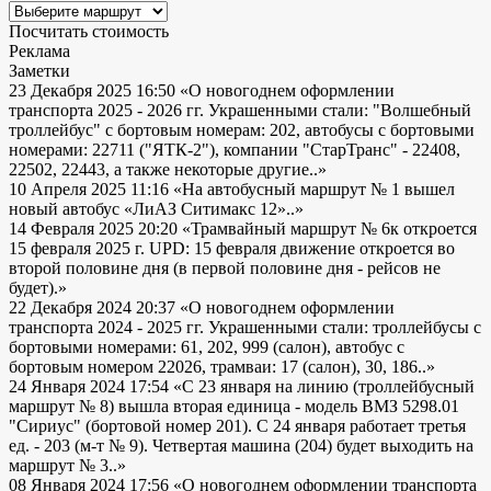
Посчитать стоимость
Реклама
Заметки
23 Декабря 2025 16:50
«О новогоднем оформлении
транспорта 2025 - 2026 гг. Украшенными стали: "Волшебный
троллейбус" с бортовым номерам: 202, автобусы с бортовыми
номерами: 22711 ("ЯТК-2"), компании "СтарТранс" - 22408,
22502, 22443, а также некоторые другие..»
10 Апреля 2025 11:16
«На автобусный маршрут № 1 вышел
новый автобус «ЛиАЗ Ситимакс 12»..»
14 Февраля 2025 20:20
«Трамвайный маршрут № 6к откроется
15 февраля 2025 г. UPD: 15 февраля движение откроется во
второй половине дня (в первой половине дня - рейсов не
будет).»
22 Декабря 2024 20:37
«О новогоднем оформлении
транспорта 2024 - 2025 гг. Украшенными стали: троллейбусы с
бортовыми номерами: 61, 202, 999 (салон), автобус с
бортовым номером 22026, трамваи: 17 (салон), 30, 186..»
24 Января 2024 17:54
«С 23 января на линию (троллейбусный
маршрут № 8) вышла вторая единица - модель ВМЗ 5298.01
"Сириус" (бортовой номер 201). С 24 января работает третья
ед. - 203 (м-т № 9). Четвертая машина (204) будет выходить на
маршрут № 3..»
08 Января 2024 17:56
«О новогоднем оформлении транспорта