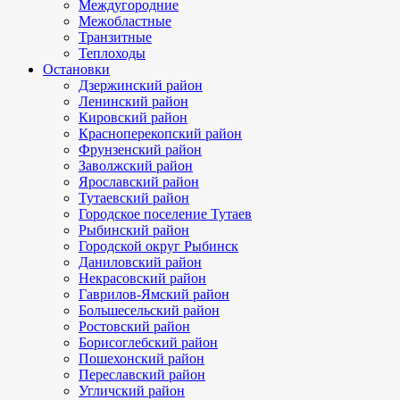
Междугородние
Межобластные
Транзитные
Теплоходы
Остановки
Дзержинский район
Ленинский район
Кировский район
Красноперекопский район
Фрунзенский район
Заволжский район
Ярославский район
Тутаевский район
Городское поселение Тутаев
Рыбинский район
Городской округ Рыбинск
Даниловский район
Некрасовский район
Гаврилов-Ямский район
Большесельский район
Ростовский район
Борисоглебский район
Пошехонский район
Переславский район
Угличский район