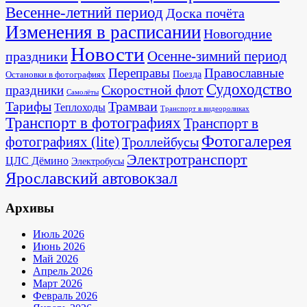
Весенне-летний период
Доска почёта
Изменения в расписании
Новогодние
Новости
Осенне-зимний период
праздники
Переправы
Православные
Поезда
Остановки в фотографиях
Судоходство
Скоростной флот
праздники
Самолёты
Тарифы
Трамваи
Теплоходы
Транспорт в видеороликах
Транспорт в фотографиях
Транспорт в
Фотогалерея
фотографиях (lite)
Троллейбусы
Электротранспорт
ЦЛС Дёмино
Электробусы
Ярославский автовокзал
Архивы
Июль 2026
Июнь 2026
Май 2026
Апрель 2026
Март 2026
Февраль 2026