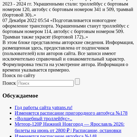
2023 - 2024 гг. Украшенными стали: троллейбус с бортовым
номером 120, автобус с бортовым номером 341 и 509, трамвай
(бортовой 30)..»
07 Декабря 2022 05:54
«Подготавливается новогоднее
оформление транспорта. Украшенными станут троллейбус с
бортовым номером 114, автобус с бортовым номером 509.
Трамваи также украсят (бортовой 172)..»
В этом блоке представлены авторские сведения. Информация,
размещенная здесь, предоставлена от подписчиков
(пользователей) или авторов сайта. Все записи имеют
исключительно справочный и ознакомительный характер.
Формулировка текста на усмотрение автора. Информация о
времени указывается примерно.
Поиск по сайту
Поиск
Обсуждаемое
Год работы сайта yatrans.ru!
Изменяется расписание пригородного автобуса №178
«Волшебный троллейбус»..
Метеор-120Р Нижний Новгород — Ярославль 2026:
билеты на июнь от 2800 ₽ | Расписание, остановки
Изменяется расписание автобуса №148