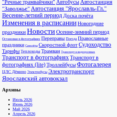
Автостанция
"Речные трамвайчики"
Автобусы
"Заволжье"
Автостанция "Ярославль-Гл."
Весенне-летний период
Доска почёта
Изменения в расписании
Новогодние
Новости
Осенне-зимний период
праздники
Переправы
Православные
Поезда
Остановки в фотографиях
Судоходство
Скоростной флот
праздники
Самолёты
Тарифы
Трамваи
Теплоходы
Транспорт в видеороликах
Транспорт в фотографиях
Транспорт в
Фотогалерея
фотографиях (lite)
Троллейбусы
Электротранспорт
ЦЛС Дёмино
Электробусы
Ярославский автовокзал
Архивы
Июль 2026
Июнь 2026
Май 2026
Апрель 2026