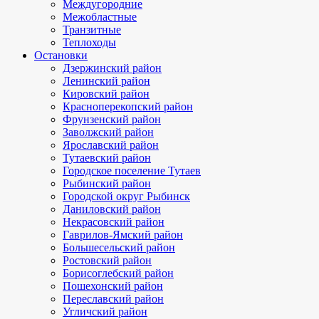
Междугородние
Межобластные
Транзитные
Теплоходы
Остановки
Дзержинский район
Ленинский район
Кировский район
Красноперекопский район
Фрунзенский район
Заволжский район
Ярославский район
Тутаевский район
Городское поселение Тутаев
Рыбинский район
Городской округ Рыбинск
Даниловский район
Некрасовский район
Гаврилов-Ямский район
Большесельский район
Ростовский район
Борисоглебский район
Пошехонский район
Переславский район
Угличский район