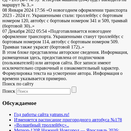
маршрут № 3..»
08 Января 2024 17:56
«О новогоднем оформлении транспорта
2023 - 2024 гг. Украшенными стали: троллейбус с бортовым
номером 120, автобус с бортовым номером 341 и 509, трамвай
(бортовой 30)..»
07 Декабря 2022 05:54
«Подготавливается новогоднее
оформление транспорта. Украшенными станут троллейбус с
бортовым номером 114, автобус с бортовым номером 509.
Трамваи также украсят (бортовой 172)..»
В этом блоке представлены авторские сведения. Информация,
размещенная здесь, предоставлена от подписчиков
(пользователей) или авторов сайта. Все записи имеют
исключительно справочный и ознакомительный характер.
Формулировка текста на усмотрение автора. Информация о
времени указывается примерно.
Поиск по сайту
Поиск
Обсуждаемое
Год работы сайта yatrans.ru!
Изменяется расписание пригородного автобуса №178
«Волшебный троллейбус»..
Метеор-120Р Нижний Новгород — Ярославль 2026: