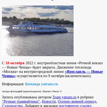
С
10 октября
2022 г. внутриобластная линия «Речной вокзал
— Новые Ченцы» будет закрыта. Движение теплохода
«Москва» на внутригородской линии
«Ярославль — Новые
Ченцы»
осуществляется по 9 октября (включительно).
Информация:
Команда yatrans.ru
Авторы фотографий (правообладатели): Mamatov Maxim ©
Запись опубликована автором
Team yatrans.ru
в рубрике
"Речные трамвайчики"
,
Новости
,
Осенне-зимний период
,
Судоходство
. Добавьте в закладки
постоянную ссылку
.