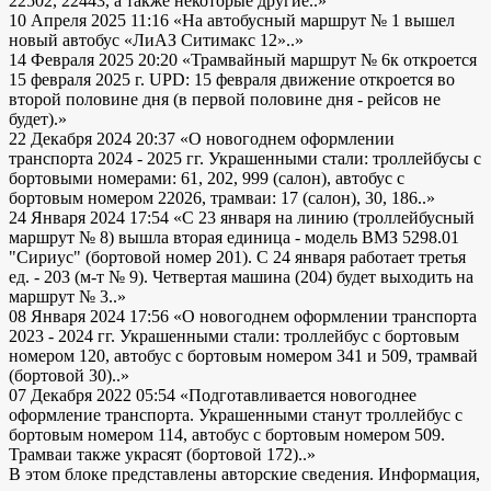
22502, 22443, а также некоторые другие..»
10 Апреля 2025 11:16
«На автобусный маршрут № 1 вышел
новый автобус «ЛиАЗ Ситимакс 12»..»
14 Февраля 2025 20:20
«Трамвайный маршрут № 6к откроется
15 февраля 2025 г. UPD: 15 февраля движение откроется во
второй половине дня (в первой половине дня - рейсов не
будет).»
22 Декабря 2024 20:37
«О новогоднем оформлении
транспорта 2024 - 2025 гг. Украшенными стали: троллейбусы с
бортовыми номерами: 61, 202, 999 (салон), автобус с
бортовым номером 22026, трамваи: 17 (салон), 30, 186..»
24 Января 2024 17:54
«С 23 января на линию (троллейбусный
маршрут № 8) вышла вторая единица - модель ВМЗ 5298.01
"Сириус" (бортовой номер 201). С 24 января работает третья
ед. - 203 (м-т № 9). Четвертая машина (204) будет выходить на
маршрут № 3..»
08 Января 2024 17:56
«О новогоднем оформлении транспорта
2023 - 2024 гг. Украшенными стали: троллейбус с бортовым
номером 120, автобус с бортовым номером 341 и 509, трамвай
(бортовой 30)..»
07 Декабря 2022 05:54
«Подготавливается новогоднее
оформление транспорта. Украшенными станут троллейбус с
бортовым номером 114, автобус с бортовым номером 509.
Трамваи также украсят (бортовой 172)..»
В этом блоке представлены авторские сведения. Информация,