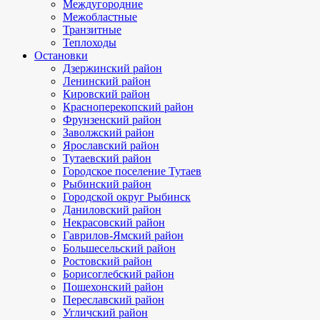
Междугородние
Межобластные
Транзитные
Теплоходы
Остановки
Дзержинский район
Ленинский район
Кировский район
Красноперекопский район
Фрунзенский район
Заволжский район
Ярославский район
Тутаевский район
Городское поселение Тутаев
Рыбинский район
Городской округ Рыбинск
Даниловский район
Некрасовский район
Гаврилов-Ямский район
Большесельский район
Ростовский район
Борисоглебский район
Пошехонский район
Переславский район
Угличский район