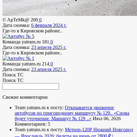
© ApTeMk@
200
0
Дата снимка:
6 февраля 2024 г.
Где-то в Кировском районе..
Команда yatrans.ru
181
0
Дата снимка:
23 апреля 2025 г.
Где-то в Кировском районе..
Команда yatrans.ru
214
0
Дата снимка:
23 апреля 2025 г.
Поиск ТС
Поиск ТС
Свежие комментарии
Team yatrans.ru к посту:
Открывается движение
автобусов по пригородному маршруту № 129..
«Снова
будет уточнение. Маршрут № 129 ..»
Июл 06, 2026
Комментариев: 5
Team yatrans.ru к посту:
Метеор-120Р Нижний Новгород
— Ярославль 2026: билеты на июнь от 2800 ₽ |