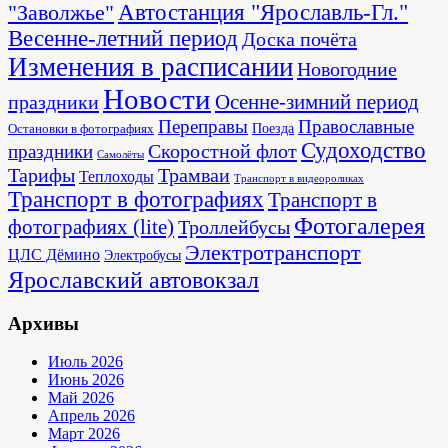
"Заволжье"
Автостанция "Ярославль-Гл."
Весенне-летний период
Доска почёта
Изменения в расписании
Новогодние
Новости
Осенне-зимний период
праздники
Переправы
Православные
Поезда
Остановки в фотографиях
Судоходство
Скоростной флот
праздники
Самолёты
Тарифы
Трамваи
Теплоходы
Транспорт в видеороликах
Транспорт в фотографиях
Транспорт в
Фотогалерея
фотографиях (lite)
Троллейбусы
Электротранспорт
ЦЛС Дёмино
Электробусы
Ярославский автовокзал
Архивы
Июль 2026
Июнь 2026
Май 2026
Апрель 2026
Март 2026