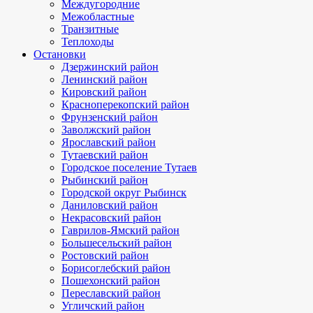
Междугородние
Межобластные
Транзитные
Теплоходы
Остановки
Дзержинский район
Ленинский район
Кировский район
Красноперекопский район
Фрунзенский район
Заволжский район
Ярославский район
Тутаевский район
Городское поселение Тутаев
Рыбинский район
Городской округ Рыбинск
Даниловский район
Некрасовский район
Гаврилов-Ямский район
Большесельский район
Ростовский район
Борисоглебский район
Пошехонский район
Переславский район
Угличский район