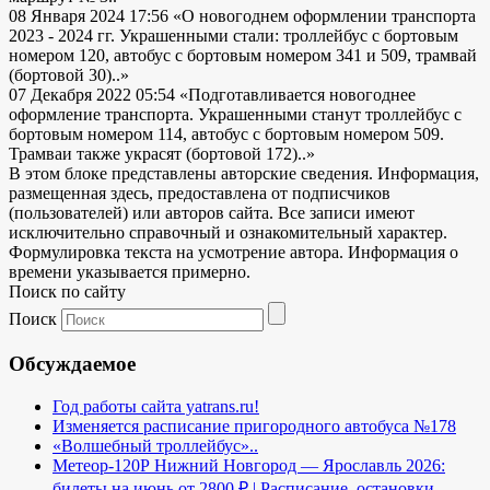
08 Января 2024 17:56
«О новогоднем оформлении транспорта
2023 - 2024 гг. Украшенными стали: троллейбус с бортовым
номером 120, автобус с бортовым номером 341 и 509, трамвай
(бортовой 30)..»
07 Декабря 2022 05:54
«Подготавливается новогоднее
оформление транспорта. Украшенными станут троллейбус с
бортовым номером 114, автобус с бортовым номером 509.
Трамваи также украсят (бортовой 172)..»
В этом блоке представлены авторские сведения. Информация,
размещенная здесь, предоставлена от подписчиков
(пользователей) или авторов сайта. Все записи имеют
исключительно справочный и ознакомительный характер.
Формулировка текста на усмотрение автора. Информация о
времени указывается примерно.
Поиск по сайту
Поиск
Обсуждаемое
Год работы сайта yatrans.ru!
Изменяется расписание пригородного автобуса №178
«Волшебный троллейбус»..
Метеор-120Р Нижний Новгород — Ярославль 2026:
билеты на июнь от 2800 ₽ | Расписание, остановки