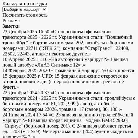
Калькулятор поездки
Посчитать стоимость
Реклама
Заметки
23 Декабря 2025 16:50
«О новогоднем оформлении
транспорта 2025 - 2026 гг. Украшенными стали: "Волшебный
троллейбус" с бортовым номерам: 202, автобусы с бортовыми
номерами: 22711 ("ЯТК-2"), компании "СтарТранс" - 22408,
22502, 22443, а также некоторые другие..»
10 Апреля 2025 11:16
«На автобусный маршрут № 1 вышел
новый автобус «ЛиАЗ Ситимакс 12»..»
14 Февраля 2025 20:20
«Трамвайный маршрут № 6к откроется
15 февраля 2025 г. UPD: 15 февраля движение откроется во
второй половине дня (в первой половине дня - рейсов не
будет).»
22 Декабря 2024 20:37
«О новогоднем оформлении
транспорта 2024 - 2025 гг. Украшенными стали: троллейбусы с
бортовыми номерами: 61, 202, 999 (салон), автобус с
бортовым номером 22026, трамваи: 17 (салон), 30, 186..»
24 Января 2024 17:54
«С 23 января на линию (троллейбусный
маршрут № 8) вышла вторая единица - модель ВМЗ 5298.01
"Сириус" (бортовой номер 201). С 24 января работает третья
ед. - 203 (м-т № 9). Четвертая машина (204) будет выходить на
маршрут № 3..»