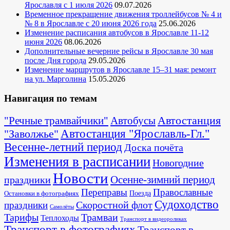
Ярославля с 1 июля 2026
09.07.2026
Временное прекращение движения троллейбусов № 4 и
№ 8 в Ярославле с 20 июня 2026 года
25.06.2026
Изменение расписания автобусов в Ярославле 11-12
июня 2026
08.06.2026
Дополнительные вечерние рейсы в Ярославле 30 мая
после Дня города
29.05.2026
Изменение маршрутов в Ярославле 15–31 мая: ремонт
на ул. Марголина
15.05.2026
Навигация по темам
Автостанция
"Речные трамвайчики"
Автобусы
"Заволжье"
Автостанция "Ярославль-Гл."
Весенне-летний период
Доска почёта
Изменения в расписании
Новогодние
Новости
Осенне-зимний период
праздники
Переправы
Православные
Поезда
Остановки в фотографиях
Судоходство
Скоростной флот
праздники
Самолёты
Тарифы
Трамваи
Теплоходы
Транспорт в видеороликах
Транспорт в фотографиях