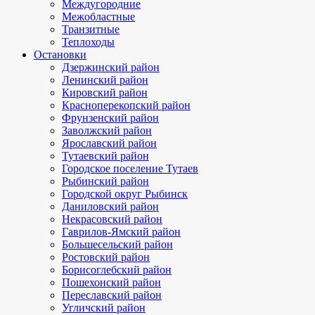
Междугородние
Межобластные
Транзитные
Теплоходы
Остановки
Дзержинский район
Ленинский район
Кировский район
Красноперекопский район
Фрунзенский район
Заволжский район
Ярославский район
Тутаевский район
Городское поселение Тутаев
Рыбинский район
Городской округ Рыбинск
Даниловский район
Некрасовский район
Гаврилов-Ямский район
Большесельский район
Ростовский район
Борисоглебский район
Пошехонский район
Переславский район
Угличский район