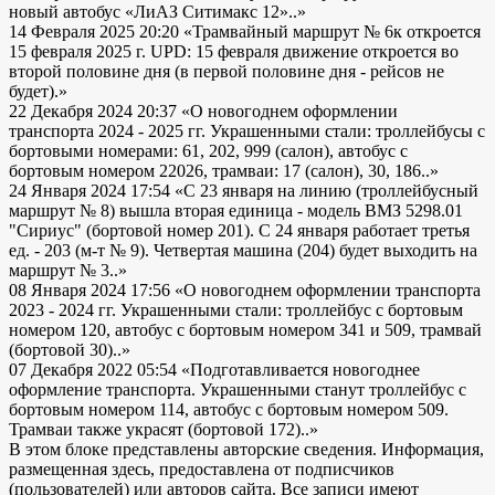
новый автобус «ЛиАЗ Ситимакс 12»..»
14 Февраля 2025 20:20
«Трамвайный маршрут № 6к откроется
15 февраля 2025 г. UPD: 15 февраля движение откроется во
второй половине дня (в первой половине дня - рейсов не
будет).»
22 Декабря 2024 20:37
«О новогоднем оформлении
транспорта 2024 - 2025 гг. Украшенными стали: троллейбусы с
бортовыми номерами: 61, 202, 999 (салон), автобус с
бортовым номером 22026, трамваи: 17 (салон), 30, 186..»
24 Января 2024 17:54
«С 23 января на линию (троллейбусный
маршрут № 8) вышла вторая единица - модель ВМЗ 5298.01
"Сириус" (бортовой номер 201). С 24 января работает третья
ед. - 203 (м-т № 9). Четвертая машина (204) будет выходить на
маршрут № 3..»
08 Января 2024 17:56
«О новогоднем оформлении транспорта
2023 - 2024 гг. Украшенными стали: троллейбус с бортовым
номером 120, автобус с бортовым номером 341 и 509, трамвай
(бортовой 30)..»
07 Декабря 2022 05:54
«Подготавливается новогоднее
оформление транспорта. Украшенными станут троллейбус с
бортовым номером 114, автобус с бортовым номером 509.
Трамваи также украсят (бортовой 172)..»
В этом блоке представлены авторские сведения. Информация,
размещенная здесь, предоставлена от подписчиков
(пользователей) или авторов сайта. Все записи имеют