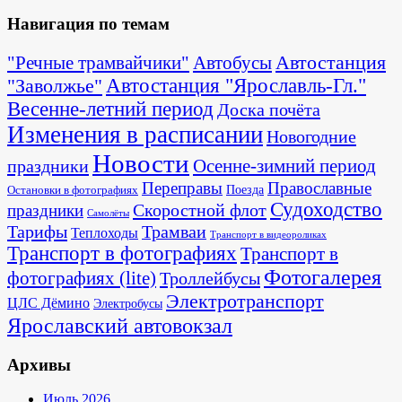
Навигация по темам
Автостанция
"Речные трамвайчики"
Автобусы
"Заволжье"
Автостанция "Ярославль-Гл."
Весенне-летний период
Доска почёта
Изменения в расписании
Новогодние
Новости
Осенне-зимний период
праздники
Переправы
Православные
Поезда
Остановки в фотографиях
Судоходство
Скоростной флот
праздники
Самолёты
Тарифы
Трамваи
Теплоходы
Транспорт в видеороликах
Транспорт в фотографиях
Транспорт в
Фотогалерея
фотографиях (lite)
Троллейбусы
Электротранспорт
ЦЛС Дёмино
Электробусы
Ярославский автовокзал
Архивы
Июль 2026