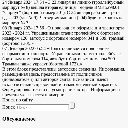
24 Января 2024 17:54
«С 23 января на линию (троллейбусный
маршрут № 8) вышла вторая единица - модель ВМЗ 5298.01
"Сириус" (бортовой номер 201). С 24 января работает третья
ед. - 203 (м-т № 9). Четвертая машина (204) будет выходить на
маршрут № 3..»
08 Января 2024 17:56
«О новогоднем оформлении транспорта
2023 - 2024 гг. Украшенными стали: троллейбус с бортовым
номером 120, автобус с бортовым номером 341 и 509, трамвай
(бортовой 30)..»
07 Декабря 2022 05:54
«Подготавливается новогоднее
оформление транспорта. Украшенными станут троллейбус с
бортовым номером 114, автобус с бортовым номером 509.
Трамваи также украсят (бортовой 172)..»
В этом блоке представлены авторские сведения. Информация,
размещенная здесь, предоставлена от подписчиков
(пользователей) или авторов сайта. Все записи имеют
исключительно справочный и ознакомительный характер.
Формулировка текста на усмотрение автора. Информация о
времени указывается примерно.
Поиск по сайту
Поиск
Обсуждаемое