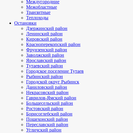
Междугородние
Межобластные
Транзитные
Теплоходы
Остановки
Дзержинский район
Ленинский район
Кировский район
Красноперекопский район
Фрунзенский район
Заволжский район
Ярославский район
Тутаевский район
Городское поселение Тутаев
Рыбинский район
Городской округ Рыбинск
Даниловский район
Некрасовский район
Гаврилов-Ямский район
Большесельский район
Ростовский район
Борисоглебский район
Пошехонский район
Переславский район
Угличский район