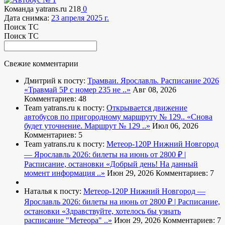
Команда yatrans.ru
218
0
Дата снимка:
23 апреля 2025 г.
Поиск ТС
Поиск ТС
Свежие комментарии
Дмитрий к посту:
Трамваи. Ярославль. Расписание 2026
«Травмай 5Р с номер 235 не ..»
Авг 08, 2026
Комментариев: 48
Team yatrans.ru к посту:
Открывается движение
автобусов по пригородному маршруту № 129..
«Снова
будет уточнение. Маршрут № 129 ..»
Июл 06, 2026
Комментариев: 5
Team yatrans.ru к посту:
Метеор-120Р Нижний Новгород
— Ярославль 2026: билеты на июнь от 2800 ₽ |
Расписание, остановки
«Добрый день! На данный
момент информация ..»
Июн 29, 2026
Комментариев: 7
Наталья к посту:
Метеор-120Р Нижний Новгород —
Ярославль 2026: билеты на июнь от 2800 ₽ | Расписание,
остановки
«Здравствуйте, хотелось бы узнать
расписание "Метеора" ..»
Июн 29, 2026
Комментариев: 7