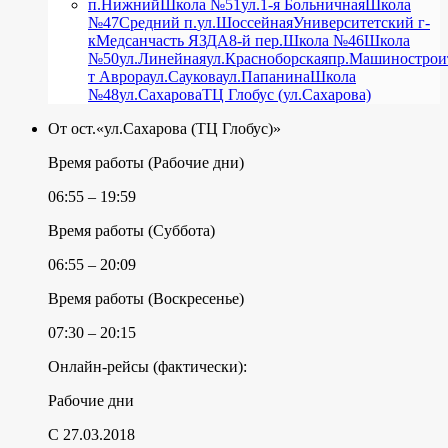
п.Нижний
Школа №51
ул.1-я Больничная
Школа
№47
Средний п.
ул.Шоссейная
Университетский г-
к
Медсанчасть ЯЗДА
8-й пер.
Школа №46
Школа
№50
ул.Линейная
ул.Красноборская
пр.Машинострои
т Аврора
ул.Саукова
ул.Папанина
Школа
№48
ул.Сахарова
ТЦ Глобус (ул.Сахарова)
От ост.«ул.Сахарова (ТЦ Глобус)»
Время работы (Рабочие дни)
06:55 – 19:59
Время работы (Суббота)
06:55 – 20:09
Время работы (Воскресенье)
07:30 – 20:15
Онлайн-рейсы (фактически):
Рабочие дни
C 27.03.2018