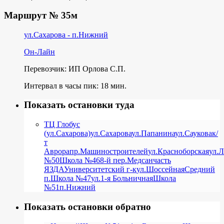
Маршрут № 35м
ул.Сахарова - п.Нижний
Он-Лайн
Перевозчик: ИП Орлова С.П.
Интервал в часы пик: 18 мин.
Показать остановки туда
ТЦ Глобус
(ул.Сахарова)
ул.Сахарова
ул.Папанина
ул.Саукова
к/
т
Аврора
пр.Машиностроителей
ул.Красноборская
ул.
№50
Школа №46
8-й пер.
Медсанчасть
ЯЗДА
Университетский г-к
ул.Шоссейная
Средний
п.
Школа №47
ул.1-я Больничная
Школа
№51
п.Нижний
Показать остановки обратно