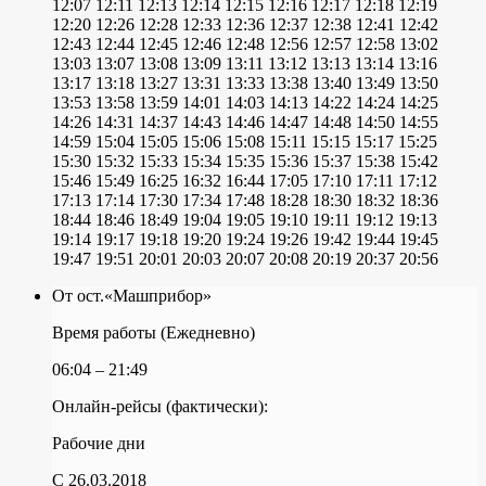
12:07
12:11
12:13
12:14
12:15
12:16
12:17
12:18
12:19
12:20
12:26
12:28
12:33
12:36
12:37
12:38
12:41
12:42
12:43
12:44
12:45
12:46
12:48
12:56
12:57
12:58
13:02
13:03
13:07
13:08
13:09
13:11
13:12
13:13
13:14
13:16
13:17
13:18
13:27
13:31
13:33
13:38
13:40
13:49
13:50
13:53
13:58
13:59
14:01
14:03
14:13
14:22
14:24
14:25
14:26
14:31
14:37
14:43
14:46
14:47
14:48
14:50
14:55
14:59
15:04
15:05
15:06
15:08
15:11
15:15
15:17
15:25
15:30
15:32
15:33
15:34
15:35
15:36
15:37
15:38
15:42
15:46
15:49
16:25
16:32
16:44
17:05
17:10
17:11
17:12
17:13
17:14
17:30
17:34
17:48
18:28
18:30
18:32
18:36
18:44
18:46
18:49
19:04
19:05
19:10
19:11
19:12
19:13
19:14
19:17
19:18
19:20
19:24
19:26
19:42
19:44
19:45
19:47
19:51
20:01
20:03
20:07
20:08
20:19
20:37
20:56
От ост.«Машприбор»
Время работы (Ежедневно)
06:04 – 21:49
Онлайн-рейсы (фактически):
Рабочие дни
C 26.03.2018