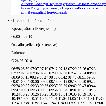
Аксон
п.Сокол
ул.Чернопрудная
ул.Ак.Колмогорова
у
№2
ул.Индустриальная
ул.Пирогова
Костромское
ш.
п.Великий
п.Прибрежный
От ост.«п.Прибрежный»
Время работы (Ежедневно)
06:00 – 22:10
Онлайн-рейсы (фактически):
Рабочие дни
C 26.03.2018
06:58
06:59
07:07
07:10
07:12
07:18
07:20
07:26
07:28
07:32
07:34
07:36
07:43
07:49
07:50
07:52
07:54
08:00
08:09
08:11
08:19
08:27
08:35
08:42
08:45
08:51
09:00
09:01
09:04
09:06
09:09
09:13
09:15
09:18
09:20
09:22
09:24
09:27
09:33
09:36
09:37
09:39
09:40
09:43
09:44
09:47
09:51
09:53
09:55
09:56
09:58
10:01
10:21
10:23
10:24
10:25
10:26
10:28
10:30
10:34
10:36
10:39
10:42
10:49
10:50
10:51
10:59
11:01
11:03
11:05
11:07
11:31
11:36
11:37
11:38
11:39
11:44
11:47
11:49
11:53
11:55
11:59
12:00