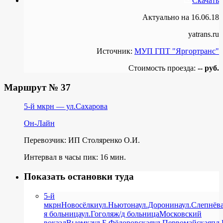
Скачать
Актуально на 16.06.18
yatrans.ru
Источник:
МУП ГПТ "Яргортранс"
Стоимость проезда:
-- руб.
Маршрут № 37
5-й мкрн — ул.Сахарова
Он-Лайн
Перевозчик: ИП Столяренко О.И.
Интервал в часы пик: 16 мин.
Показать остановки туда
5-й
мкрн
Новосёлки
ул.Ньютона
ул.Доронина
ул.Слепнёв
я больница
ул.Гоголя
ж/д больница
Московский
вокзал
Выемка
ул.Б.Фёдоровская
ул.Первомайская
пл.