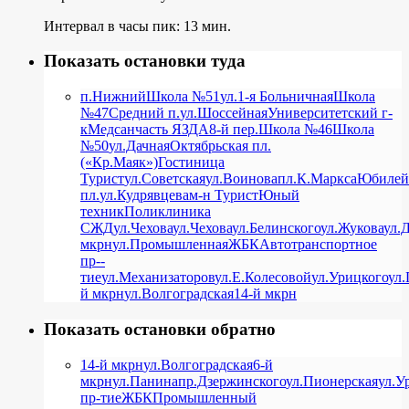
Интервал в часы пик: 13 мин.
Показать остановки туда
п.Нижний
Школа №51
ул.1-я Больничная
Школа
№47
Средний п.
ул.Шоссейная
Университетский г-
к
Медсанчасть ЯЗДА
8-й пер.
Школа №46
Школа
№50
ул.Дачная
Октябрьская пл.
(«Кр.Маяк»)
Гостиница
Турист
ул.Советская
ул.Воинова
пл.К.Маркса
Юбилей
пл.
ул.Кудрявцева
м-н Турист
Юный
техник
Поликлиника
СЖД
ул.Чехова
ул.Чехова
ул.Белинского
ул.Жукова
ул.
мкрн
ул.Промышленная
ЖБК
Автотранспортное
пр-­
тие
ул.Механизаторов
ул.Е.Колесовой
ул.Урицкого
ул
й мкрн
ул.Волгоградская
14-й мкрн
Показать остановки обратно
14-й мкрн
ул.Волгоградская
6-й
мкрн
ул.Панина
пр.Дзержинского
ул.Пионерская
ул.У
пр-­тие
ЖБК
Промышленный