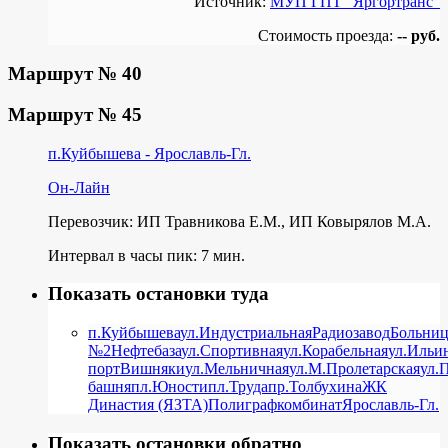
Источник:
МУП ГПТ "Яргортранс"
Стоимость проезда:
-- руб.
Маршрут № 40
Маршрут № 45
п.Куйбышева - Ярославль-Гл.
Он-Лайн
Перевозчик: ИП Травникова Е.М., ИП Ковырялов М.А.
Интервал в часы пик: 7 мин.
Показать остановки туда
п.Куйбышева
ул.Индустриальная
Радиозавод
Больниц
№2
Нефтебаза
ул.Спортивная
ул.Корабельная
ул.Ильи
порт
Вишняки
ул.Мельничная
ул.М.Пролетарская
ул.
башня
пл.Юности
пл.Труда
пр.Толбухина
ЖК
Династия (ЯЗТА)
Полиграфкомбинат
Ярославль-Гл.
Показать остановки обратно