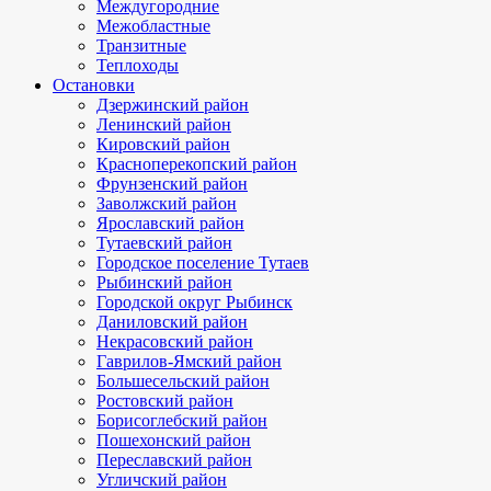
Междугородние
Межобластные
Транзитные
Теплоходы
Остановки
Дзержинский район
Ленинский район
Кировский район
Красноперекопский район
Фрунзенский район
Заволжский район
Ярославский район
Тутаевский район
Городское поселение Тутаев
Рыбинский район
Городской округ Рыбинск
Даниловский район
Некрасовский район
Гаврилов-Ямский район
Большесельский район
Ростовский район
Борисоглебский район
Пошехонский район
Переславский район
Угличский район