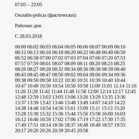
07:05 – 22:05
Онлайн-рейсы (фактически):
Рабочие дни
C 28.03.2018
06:00
06:02
06:03
06:04
06:05
06:06
06:07
06:09
06:10
06:12
06:13
06:16
06:18
06:20
06:22
06:48
06:49
06:50
06:52
06:58
07:00
07:02
07:03
07:04
07:06
07:20
07:53
07:57
07:59
08:01
08:07
08:09
08:11
08:20
08:23
08:25
08:26
08:27
08:28
08:32
08:34
08:36
08:38
08:39
08:40
08:43
08:45
08:47
08:50
09:02
09:04
09:06
09:34
09:36
09:38
09:50
09:58
10:22
10:30
10:31
10:39
10:40
10:44
10:47
10:49
10:50
10:54
10:56
10:58
11:00
11:01
11:14
11:16
11:26
11:28
11:42
11:44
11:48
11:58
12:00
12:14
12:17
12:45
12:48
12:59
13:03
13:05
13:06
13:26
13:29
13:35
13:36
13:37
13:39
13:42
13:46
13:48
13:49
14:07
14:10
14:22
14:38
14:48
14:54
14:56
15:01
15:09
15:11
15:13
15:20
15:28
15:30
15:32
15:36
15:44
15:56
15:58
16:00
16:03
16:12
16:46
16:59
17:02
17:06
17:19
17:22
17:30
17:35
17:49
17:51
18:14
18:36
18:37
18:48
18:49
18:57
19:55
20:17
20:20
20:26
20:39
20:45
20:58