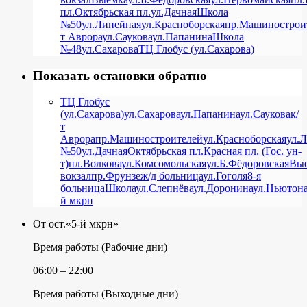
пл.
Октябрьская пл.
ул.Дачная
Школа
№50
ул.Линейная
ул.Красноборская
пр.Машинострои
т Аврора
ул.Саукова
ул.Папанина
Школа
№48
ул.Сахарова
ТЦ Глобус (ул.Сахарова)
Показать остановки обратно
ТЦ Глобус
(ул.Сахарова)
ул.Сахарова
ул.Папанина
ул.Саукова
к/
т
Аврора
пр.Машиностроителей
ул.Красноборская
ул.
№50
ул.Дачная
Октябрьская пл.
Красная пл. (Гос. ун-
т)
пл.Волкова
ул.Комсомольская
ул.Б.Фёдоровская
Вы
вокзал
пр.Фрунзе
ж/д больница
ул.Гоголя
8-я
больница
Школа
ул.Слепнёва
ул.Доронина
ул.Ньютон
й мкрн
От ост.«5-й мкрн»
Время работы (Рабочие дни)
06:00 – 22:00
Время работы (Выходные дни)