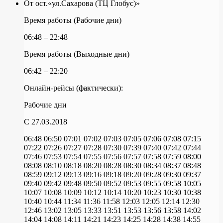
От ост.«ул.Сахарова (ТЦ Глобус)»
Время работы (Рабочие дни)
06:48 – 22:48
Время работы (Выходные дни)
06:42 – 22:20
Онлайн-рейсы (фактически):
Рабочие дни
C 27.03.2018
06:48
06:50
07:01
07:02
07:03
07:05
07:06
07:08
07:15
07:22
07:26
07:27
07:28
07:30
07:39
07:40
07:42
07:44
07:46
07:53
07:54
07:55
07:56
07:57
07:58
07:59
08:00
08:08
08:10
08:18
08:20
08:28
08:30
08:34
08:37
08:48
08:59
09:12
09:13
09:16
09:18
09:20
09:28
09:30
09:37
09:40
09:42
09:48
09:50
09:52
09:53
09:55
09:58
10:05
10:07
10:08
10:09
10:12
10:14
10:20
10:23
10:30
10:38
10:40
10:44
11:34
11:36
11:58
12:03
12:05
12:14
12:30
12:46
13:02
13:05
13:33
13:51
13:53
13:56
13:58
14:02
14:04
14:08
14:11
14:21
14:23
14:25
14:28
14:38
14:55