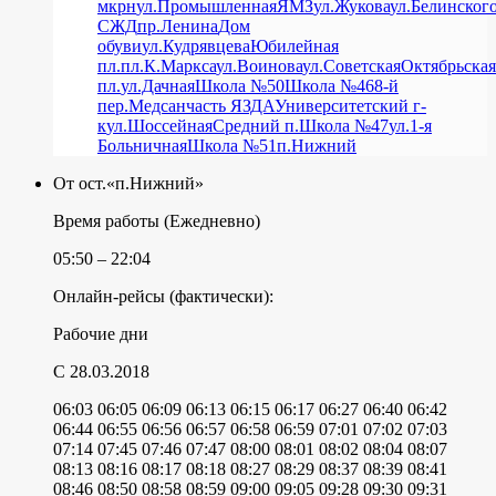
мкрн
ул.Промышленная
ЯМЗ
ул.Жукова
ул.Белинског
СЖД
пр.Ленина
Дом
обуви
ул.Кудрявцева
Юбилейная
пл.
пл.К.Маркса
ул.Воинова
ул.Советская
Октябрьская
пл.
ул.Дачная
Школа №50
Школа №46
8-й
пер.
Медсанчасть ЯЗДА
Университетский г-
к
ул.Шоссейная
Средний п.
Школа №47
ул.1-я
Больничная
Школа №51
п.Нижний
От ост.«п.Нижний»
Время работы (Ежедневно)
05:50 – 22:04
Онлайн-рейсы (фактически):
Рабочие дни
C 28.03.2018
06:03
06:05
06:09
06:13
06:15
06:17
06:27
06:40
06:42
06:44
06:55
06:56
06:57
06:58
06:59
07:01
07:02
07:03
07:14
07:45
07:46
07:47
08:00
08:01
08:02
08:04
08:07
08:13
08:16
08:17
08:18
08:27
08:29
08:37
08:39
08:41
08:46
08:50
08:58
08:59
09:00
09:05
09:28
09:30
09:31