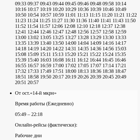
09:33
09:37
09:43
09:44
09:45
09:46
09:48
09:58
10:14
10:16
10:17
10:19
10:20
10:29
10:36
10:39
10:46
10:49
10:50
10:54
10:57
10:59
11:01
11:13
11:15
11:20
11:21
11:22
11:23
11:24
11:25
11:27
11:30
11:36
11:40
11:41
11:43
11:50
11:52
11:54
11:57
12:06
12:08
12:10
12:18
12:37
12:38
12:41
12:44
12:46
12:47
12:48
12:56
12:57
12:58
12:59
13:00
13:02
13:05
13:25
13:27
13:28
13:29
13:30
13:33
13:35
13:39
13:40
13:50
14:00
14:04
14:09
14:16
14:17
14:18
14:19
14:20
14:22
14:31
14:35
14:36
14:56
15:03
15:08
15:09
15:11
15:13
15:20
15:21
15:22
15:24
15:35
15:39
15:40
16:03
16:08
16:11
16:12
16:44
16:45
16:46
16:55
16:57
16:59
17:00
17:02
17:05
17:07
17:14
17:21
17:32
17:33
17:49
17:51
18:00
18:13
18:36
18:38
18:47
18:51
18:58
19:50
20:17
20:19
20:26
20:39
20:45
20:49
20:51
20:57
От ост.«14-й мкрн»
Время работы (Ежедневно)
05:49 – 22:18
Онлайн-рейсы (фактически):
Рабочие дни