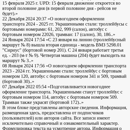
15 февраля 2025 г. UPD: 15 февраля движение откроется во
второй половине дня (в первой половине дня - рейсов не
будет).»
22 Декабря 2024 20:37
«О новогоднем оформлении
транспорта 2024 - 2025 гг. Украшенными стали: троллейбусы с
бортовыми номерами: 61, 202, 999 (салон), автобус с
бортовым номером 22026, трамваи: 17 (салон), 30, 186..»
24 Января 2024 17:54
«С 23 января на линию (троллейбусный
маршрут № 8) вышла вторая единица - модель ВМЗ 5298.01
"Сириус" (бортовой номер 201). С 24 января работает третья
ед. - 203 (м-т № 9). Четвертая машина (204) будет выходить на
маршрут № 3..»
08 Января 2024 17:56
«О новогоднем оформлении транспорта
2023 - 2024 гг. Украшенными стали: троллейбус с бортовым
номером 120, автобус с бортовым номером 341 и 509, трамвай
(бортовой 30)..»
07 Декабря 2022 05:54
«Подготавливается новогоднее
оформление транспорта. Украшенными станут троллейбус с
бортовым номером 114, автобус с бортовым номером 509.
Трамваи также украсят (бортовой 172)..»
В этом блоке представлены авторские сведения. Информация,
размещенная здесь, предоставлена от подписчиков
(пользователей) или авторов сайта. Все записи имеют
исключительно справочный и ознакомительный характер.
Формулировка текста на усмотрение автора. Информация о