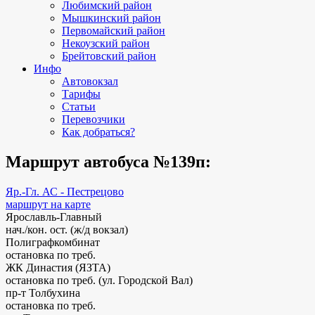
Любимский район
Мышкинский район
Первомайский район
Некоузский район
Брейтовский район
Инфо
Автовокзал
Тарифы
Статьи
Перевозчики
Как добраться?
Маршрут автобуса №139п:
Яр.-Гл. АС - Пестрецово
маршрут на карте
Ярославль-Главный
нач./кон. ост. (ж/д вокзал)
Полиграфкомбинат
остановка по треб.
ЖК Династия (ЯЗТА)
остановка по треб. (ул. Городской Вал)
пр-т Толбухина
остановка по треб.