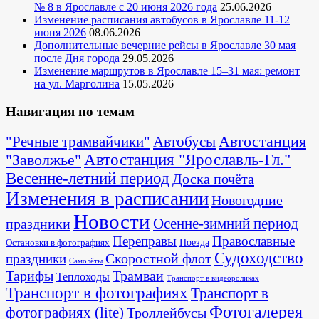
№ 8 в Ярославле с 20 июня 2026 года
25.06.2026
Изменение расписания автобусов в Ярославле 11-12
июня 2026
08.06.2026
Дополнительные вечерние рейсы в Ярославле 30 мая
после Дня города
29.05.2026
Изменение маршрутов в Ярославле 15–31 мая: ремонт
на ул. Марголина
15.05.2026
Навигация по темам
Автостанция
"Речные трамвайчики"
Автобусы
"Заволжье"
Автостанция "Ярославль-Гл."
Весенне-летний период
Доска почёта
Изменения в расписании
Новогодние
Новости
Осенне-зимний период
праздники
Переправы
Православные
Поезда
Остановки в фотографиях
Судоходство
Скоростной флот
праздники
Самолёты
Тарифы
Трамваи
Теплоходы
Транспорт в видеороликах
Транспорт в фотографиях
Транспорт в
Фотогалерея
фотографиях (lite)
Троллейбусы