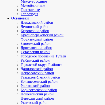
Междугородние
Межобластные
Транзитные
Теплоходы
Остановки
Дзержинский район
Ленинский район
Кировский район
Красноперекопский район
Фрунзенский район
Заволжский район
Ярославский район
Тутаевский район
Городское поселение Тутаев
Рыбинский район
Городской округ Рыбинск
Даниловский район
Некрасовский район
Гаврилов-Ямский район
Большесельский район
Ростовский район
Борисоглебский район
Пошехонский район
Переславский район
Угличский район