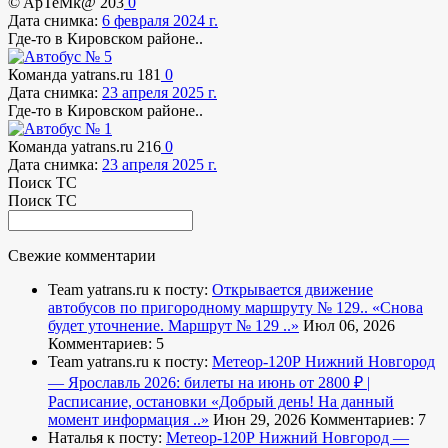
© ApTeMk@
203
0
Дата снимка:
6 февраля 2024 г.
Где-то в Кировском районе..
Команда yatrans.ru
181
0
Дата снимка:
23 апреля 2025 г.
Где-то в Кировском районе..
Команда yatrans.ru
216
0
Дата снимка:
23 апреля 2025 г.
Поиск ТС
Поиск ТС
Свежие комментарии
Team yatrans.ru к посту:
Открывается движение
автобусов по пригородному маршруту № 129..
«Снова
будет уточнение. Маршрут № 129 ..»
Июл 06, 2026
Комментариев: 5
Team yatrans.ru к посту:
Метеор-120Р Нижний Новгород
— Ярославль 2026: билеты на июнь от 2800 ₽ |
Расписание, остановки
«Добрый день! На данный
момент информация ..»
Июн 29, 2026
Комментариев: 7
Наталья к посту:
Метеор-120Р Нижний Новгород —