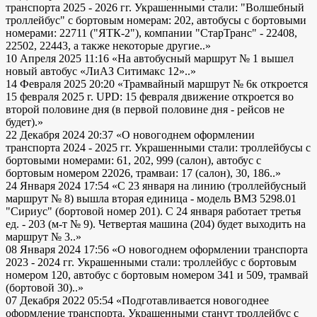
транспорта 2025 - 2026 гг. Украшенными стали: "Волшебный
троллейбус" с бортовым номерам: 202, автобусы с бортовыми
номерами: 22711 ("ЯТК-2"), компании "СтарТранс" - 22408,
22502, 22443, а также некоторые другие..»
10 Апреля 2025 11:16
«На автобусный маршрут № 1 вышел
новый автобус «ЛиАЗ Ситимакс 12»..»
14 Февраля 2025 20:20
«Трамвайный маршрут № 6к откроется
15 февраля 2025 г. UPD: 15 февраля движение откроется во
второй половине дня (в первой половине дня - рейсов не
будет).»
22 Декабря 2024 20:37
«О новогоднем оформлении
транспорта 2024 - 2025 гг. Украшенными стали: троллейбусы с
бортовыми номерами: 61, 202, 999 (салон), автобус с
бортовым номером 22026, трамваи: 17 (салон), 30, 186..»
24 Января 2024 17:54
«С 23 января на линию (троллейбусный
маршрут № 8) вышла вторая единица - модель ВМЗ 5298.01
"Сириус" (бортовой номер 201). С 24 января работает третья
ед. - 203 (м-т № 9). Четвертая машина (204) будет выходить на
маршрут № 3..»
08 Января 2024 17:56
«О новогоднем оформлении транспорта
2023 - 2024 гг. Украшенными стали: троллейбус с бортовым
номером 120, автобус с бортовым номером 341 и 509, трамвай
(бортовой 30)..»
07 Декабря 2022 05:54
«Подготавливается новогоднее
оформление транспорта. Украшенными станут троллейбус с