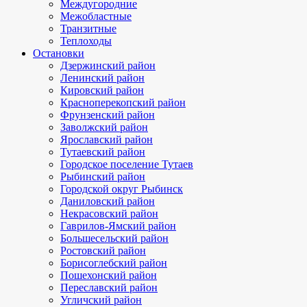
Междугородние
Межобластные
Транзитные
Теплоходы
Остановки
Дзержинский район
Ленинский район
Кировский район
Красноперекопский район
Фрунзенский район
Заволжский район
Ярославский район
Тутаевский район
Городское поселение Тутаев
Рыбинский район
Городской округ Рыбинск
Даниловский район
Некрасовский район
Гаврилов-Ямский район
Большесельский район
Ростовский район
Борисоглебский район
Пошехонский район
Переславский район
Угличский район