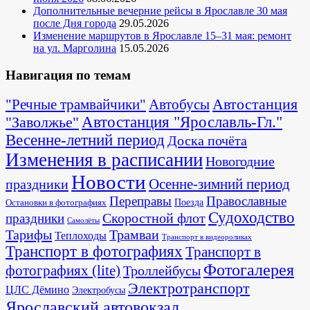
Дополнительные вечерние рейсы в Ярославле 30 мая
после Дня города
29.05.2026
Изменение маршрутов в Ярославле 15–31 мая: ремонт
на ул. Марголина
15.05.2026
Навигация по темам
Автостанция
"Речные трамвайчики"
Автобусы
"Заволжье"
Автостанция "Ярославль-Гл."
Весенне-летний период
Доска почёта
Изменения в расписании
Новогодние
Новости
Осенне-зимний период
праздники
Переправы
Православные
Поезда
Остановки в фотографиях
Судоходство
Скоростной флот
праздники
Самолёты
Тарифы
Трамваи
Теплоходы
Транспорт в видеороликах
Транспорт в фотографиях
Транспорт в
Фотогалерея
фотографиях (lite)
Троллейбусы
Электротранспорт
ЦЛС Дёмино
Электробусы
Ярославский автовокзал