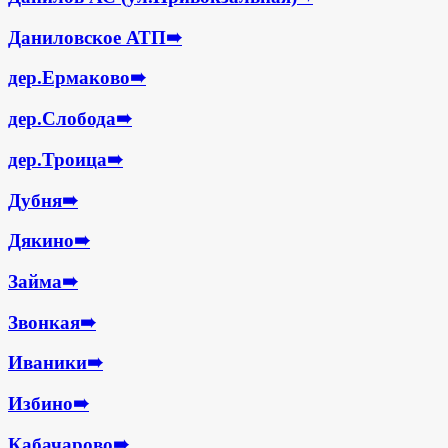
Даниловское АТП
➠
дер.Ермаково
➠
дер.Слобода
➠
дер.Троица
➠
Дубня
➠
Дякино
➠
Займа
➠
Звонкая
➠
Иваники
➠
Избино
➠
Кабачарово
➠