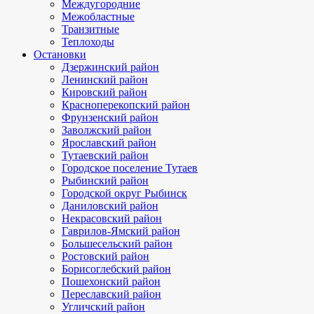
Междугородние
Межобластные
Транзитные
Теплоходы
Остановки
Дзержинский район
Ленинский район
Кировский район
Красноперекопский район
Фрунзенский район
Заволжский район
Ярославский район
Тутаевский район
Городское поселение Тутаев
Рыбинский район
Городской округ Рыбинск
Даниловский район
Некрасовский район
Гаврилов-Ямский район
Большесельский район
Ростовский район
Борисоглебский район
Пошехонский район
Переславский район
Угличский район