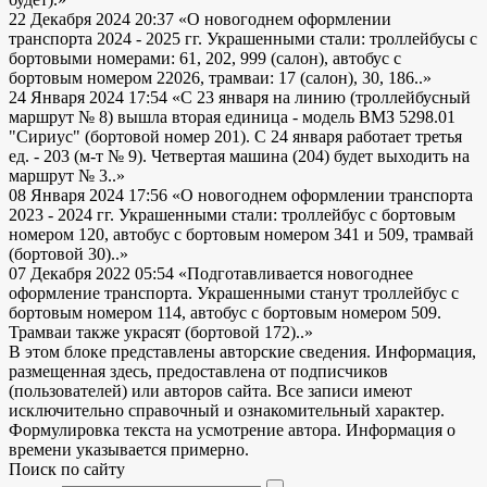
22 Декабря 2024 20:37
«О новогоднем оформлении
транспорта 2024 - 2025 гг. Украшенными стали: троллейбусы с
бортовыми номерами: 61, 202, 999 (салон), автобус с
бортовым номером 22026, трамваи: 17 (салон), 30, 186..»
24 Января 2024 17:54
«С 23 января на линию (троллейбусный
маршрут № 8) вышла вторая единица - модель ВМЗ 5298.01
"Сириус" (бортовой номер 201). С 24 января работает третья
ед. - 203 (м-т № 9). Четвертая машина (204) будет выходить на
маршрут № 3..»
08 Января 2024 17:56
«О новогоднем оформлении транспорта
2023 - 2024 гг. Украшенными стали: троллейбус с бортовым
номером 120, автобус с бортовым номером 341 и 509, трамвай
(бортовой 30)..»
07 Декабря 2022 05:54
«Подготавливается новогоднее
оформление транспорта. Украшенными станут троллейбус с
бортовым номером 114, автобус с бортовым номером 509.
Трамваи также украсят (бортовой 172)..»
В этом блоке представлены авторские сведения. Информация,
размещенная здесь, предоставлена от подписчиков
(пользователей) или авторов сайта. Все записи имеют
исключительно справочный и ознакомительный характер.
Формулировка текста на усмотрение автора. Информация о
времени указывается примерно.
Поиск по сайту