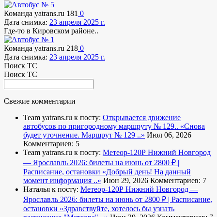
Команда yatrans.ru
181
0
Дата снимка:
23 апреля 2025 г.
Где-то в Кировском районе..
Команда yatrans.ru
218
0
Дата снимка:
23 апреля 2025 г.
Поиск ТС
Поиск ТС
Свежие комментарии
Team yatrans.ru к посту:
Открывается движение
автобусов по пригородному маршруту № 129..
«Снова
будет уточнение. Маршрут № 129 ..»
Июл 06, 2026
Комментариев: 5
Team yatrans.ru к посту:
Метеор-120Р Нижний Новгород
— Ярославль 2026: билеты на июнь от 2800 ₽ |
Расписание, остановки
«Добрый день! На данный
момент информация ..»
Июн 29, 2026
Комментариев: 7
Наталья к посту:
Метеор-120Р Нижний Новгород —
Ярославль 2026: билеты на июнь от 2800 ₽ | Расписание,
остановки
«Здравствуйте, хотелось бы узнать