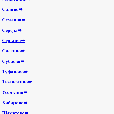
Салово
➠
Семлово
➠
Середа
➠
Серково
➠
Слегино
➠
Субаево
➠
Туфаново
➠
Тюляфтино
➠
Усолкино
➠
Хабарово
➠
Шеметово
➠