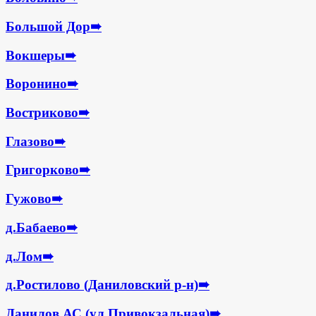
Большой Дор
➠
Вокшеры
➠
Воронино
➠
Востриково
➠
Глазово
➠
Григорково
➠
Гужово
➠
д.Бабаево
➠
д.Лом
➠
д.Ростилово (Даниловский р-н)
➠
Данилов АС (ул.Привокзальная)
➠