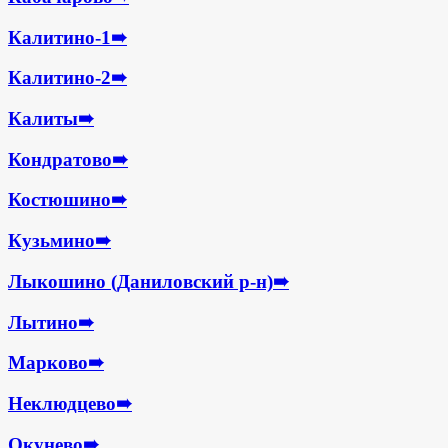
Калитино-1
➠
Калитино-2
➠
Калиты
➠
Кондратово
➠
Костюшино
➠
Кузьмино
➠
Лыкошино (Даниловский р-н)
➠
Лытино
➠
Марково
➠
Неклюдцево
➠
Окунево
➠