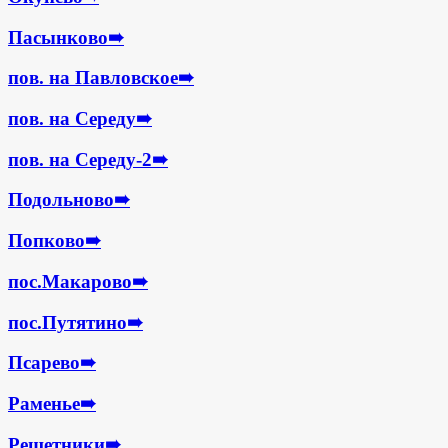
Пасынково
➠
пов. на Павловское
➠
пов. на Середу
➠
пов. на Середу-2
➠
Подольново
➠
Попково
➠
пос.Макарово
➠
пос.Путятино
➠
Псарево
➠
Раменье
➠
Решетники
➠