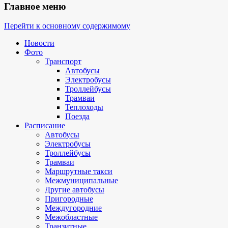
Главное меню
Перейти к основному содержимому
Новости
Фото
Транспорт
Автобусы
Электробусы
Троллейбусы
Трамваи
Теплоходы
Поезда
Расписание
Автобусы
Электробусы
Троллейбусы
Трамваи
Маршрутные такси
Межмуниципальные
Другие автобусы
Пригородные
Междугородние
Межобластные
Транзитные