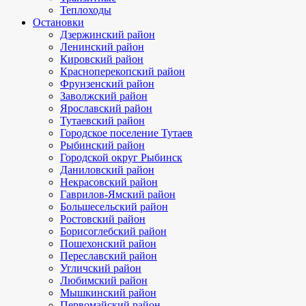
Теплоходы
Остановки
Дзержинский район
Ленинский район
Кировский район
Красноперекопский район
Фрунзенский район
Заволжский район
Ярославский район
Тутаевский район
Городское поселение Тутаев
Рыбинский район
Городской округ Рыбинск
Даниловский район
Некрасовский район
Гаврилов-Ямский район
Большесельский район
Ростовский район
Борисоглебский район
Пошехонский район
Переславский район
Угличский район
Любимский район
Мышкинский район
Первомайский район