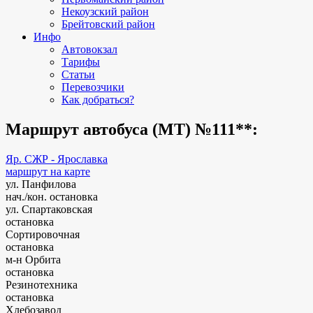
Некоузский район
Брейтовский район
Инфо
Автовокзал
Тарифы
Статьи
Перевозчики
Как добраться?
Маршрут автобуса (МТ) №111**:
Яр. СЖР - Ярославка
маршрут на карте
ул. Панфилова
нач./кон. остановка
ул. Спартаковская
остановка
Сортировочная
остановка
м-н Орбита
остановка
Резинотехника
остановка
Хлебозавод