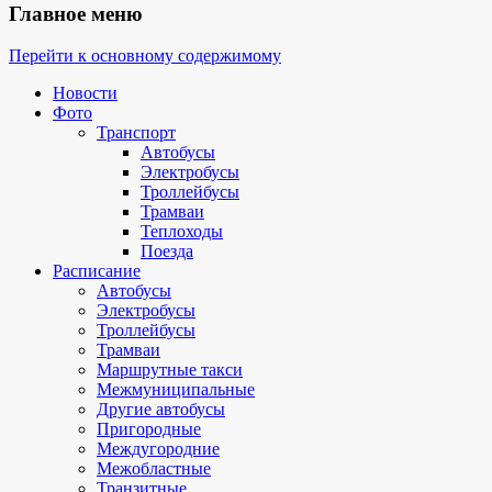
Главное меню
Перейти к основному содержимому
Новости
Фото
Транспорт
Автобусы
Электробусы
Троллейбусы
Трамваи
Теплоходы
Поезда
Расписание
Автобусы
Электробусы
Троллейбусы
Трамваи
Маршрутные такси
Межмуниципальные
Другие автобусы
Пригородные
Междугородние
Межобластные
Транзитные