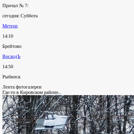
Причал № 7:
сегодня: Суббота
Метеор
14:10
Брейтово
ВосходЪ
14:50
Рыбинск
Лента фотогалереи
Где-то в Кировском районе..