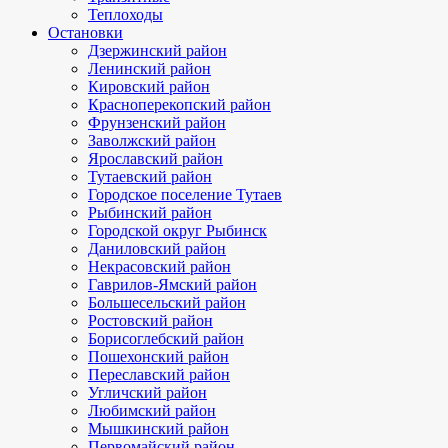
Теплоходы
Остановки
Дзержинский район
Ленинский район
Кировский район
Красноперекопский район
Фрунзенский район
Заволжский район
Ярославский район
Тутаевский район
Городское поселение Тутаев
Рыбинский район
Городской округ Рыбинск
Даниловский район
Некрасовский район
Гаврилов-Ямский район
Большесельский район
Ростовский район
Борисоглебский район
Пошехонский район
Переславский район
Угличский район
Любимский район
Мышкинский район
Первомайский район