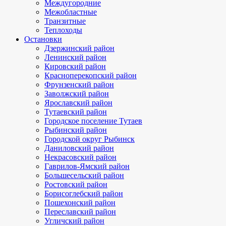
Междугородние
Межобластные
Транзитные
Теплоходы
Остановки
Дзержинский район
Ленинский район
Кировский район
Красноперекопский район
Фрунзенский район
Заволжский район
Ярославский район
Тутаевский район
Городское поселение Тутаев
Рыбинский район
Городской округ Рыбинск
Даниловский район
Некрасовский район
Гаврилов-Ямский район
Большесельский район
Ростовский район
Борисоглебский район
Пошехонский район
Переславский район
Угличский район