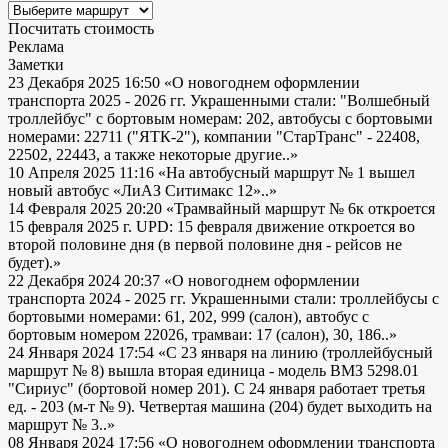
Посчитать стоимость
Реклама
Заметки
23 Декабря 2025 16:50
«О новогоднем оформлении
транспорта 2025 - 2026 гг. Украшенными стали: "Волшебный
троллейбус" с бортовым номерам: 202, автобусы с бортовыми
номерами: 22711 ("ЯТК-2"), компании "СтарТранс" - 22408,
22502, 22443, а также некоторые другие..»
10 Апреля 2025 11:16
«На автобусный маршрут № 1 вышел
новый автобус «ЛиАЗ Ситимакс 12»..»
14 Февраля 2025 20:20
«Трамвайный маршрут № 6к откроется
15 февраля 2025 г. UPD: 15 февраля движение откроется во
второй половине дня (в первой половине дня - рейсов не
будет).»
22 Декабря 2024 20:37
«О новогоднем оформлении
транспорта 2024 - 2025 гг. Украшенными стали: троллейбусы с
бортовыми номерами: 61, 202, 999 (салон), автобус с
бортовым номером 22026, трамваи: 17 (салон), 30, 186..»
24 Января 2024 17:54
«С 23 января на линию (троллейбусный
маршрут № 8) вышла вторая единица - модель ВМЗ 5298.01
"Сириус" (бортовой номер 201). С 24 января работает третья
ед. - 203 (м-т № 9). Четвертая машина (204) будет выходить на
маршрут № 3..»
08 Января 2024 17:56
«О новогоднем оформлении транспорта