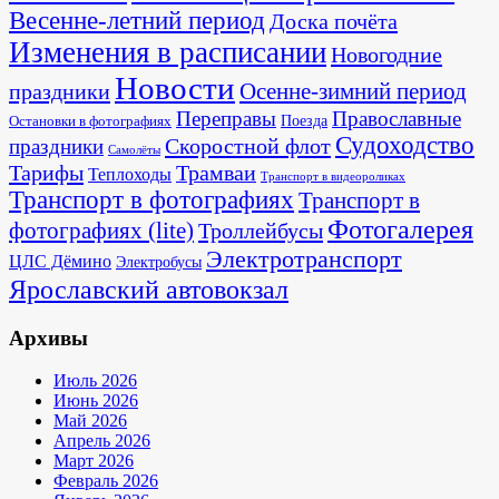
Весенне-летний период
Доска почёта
Изменения в расписании
Новогодние
Новости
Осенне-зимний период
праздники
Переправы
Православные
Поезда
Остановки в фотографиях
Судоходство
Скоростной флот
праздники
Самолёты
Тарифы
Трамваи
Теплоходы
Транспорт в видеороликах
Транспорт в фотографиях
Транспорт в
Фотогалерея
фотографиях (lite)
Троллейбусы
Электротранспорт
ЦЛС Дёмино
Электробусы
Ярославский автовокзал
Архивы
Июль 2026
Июнь 2026
Май 2026
Апрель 2026
Март 2026
Февраль 2026