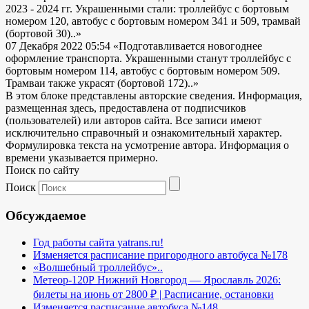
2023 - 2024 гг. Украшенными стали: троллейбус с бортовым
номером 120, автобус с бортовым номером 341 и 509, трамвай
(бортовой 30)..»
07 Декабря 2022 05:54
«Подготавливается новогоднее
оформление транспорта. Украшенными станут троллейбус с
бортовым номером 114, автобус с бортовым номером 509.
Трамваи также украсят (бортовой 172)..»
В этом блоке представлены авторские сведения. Информация,
размещенная здесь, предоставлена от подписчиков
(пользователей) или авторов сайта. Все записи имеют
исключительно справочный и ознакомительный характер.
Формулировка текста на усмотрение автора. Информация о
времени указывается примерно.
Поиск по сайту
Поиск
Обсуждаемое
Год работы сайта yatrans.ru!
Изменяется расписание пригородного автобуса №178
«Волшебный троллейбус»..
Метеор-120Р Нижний Новгород — Ярославль 2026:
билеты на июнь от 2800 ₽ | Расписание, остановки
Изменяется расписание автобуса №148