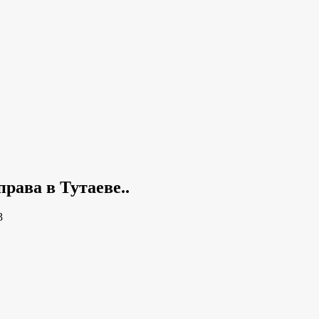
рава в Тутаеве..
3