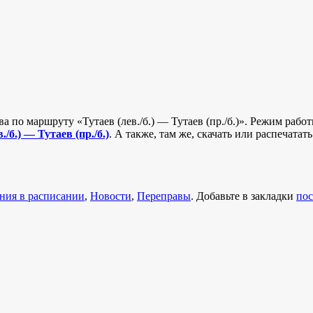
ва по маршруту «Тутаев (лев./б.) — Тутаев (пр./б.)». Режим раб
./б.) — Тутаев (пр./б.)
. А также, там же, скачать или распечатат
ния в расписании
,
Новости
,
Переправы
. Добавьте в закладки
пос