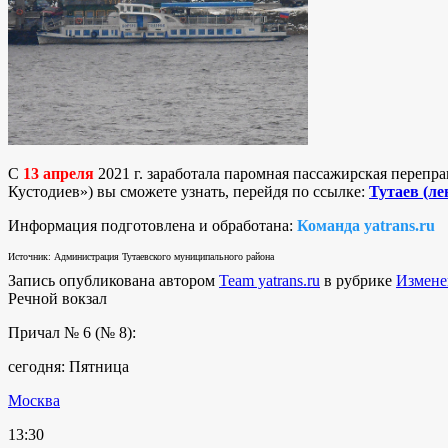
С
13 апреля
2021 г. заработала паромная пассажирская перепра
Кустодиев») вы сможете узнать, перейдя по ссылке:
Тутаев (лев
Информация подготовлена и обработана:
Команда yatrans.ru
Источник: Администрация Тутаевского муниципального района
Запись опубликована автором
Team yatrans.ru
в рубрике
Измене
Речной вокзал
Причал № 6 (№ 8):
сегодня: Пятница
Москва
13:30