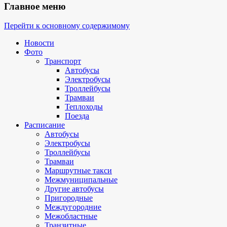
Главное меню
Перейти к основному содержимому
Новости
Фото
Транспорт
Автобусы
Электробусы
Троллейбусы
Трамваи
Теплоходы
Поезда
Расписание
Автобусы
Электробусы
Троллейбусы
Трамваи
Маршрутные такси
Межмуниципальные
Другие автобусы
Пригородные
Междугородние
Межобластные
Транзитные