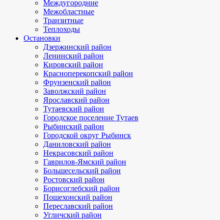
Междугородние
Межобластные
Транзитные
Теплоходы
Остановки
Дзержинский район
Ленинский район
Кировский район
Красноперекопский район
Фрунзенский район
Заволжский район
Ярославский район
Тутаевский район
Городское поселение Тутаев
Рыбинский район
Городской округ Рыбинск
Даниловский район
Некрасовский район
Гаврилов-Ямский район
Большесельский район
Ростовский район
Борисоглебский район
Пошехонский район
Переславский район
Угличский район