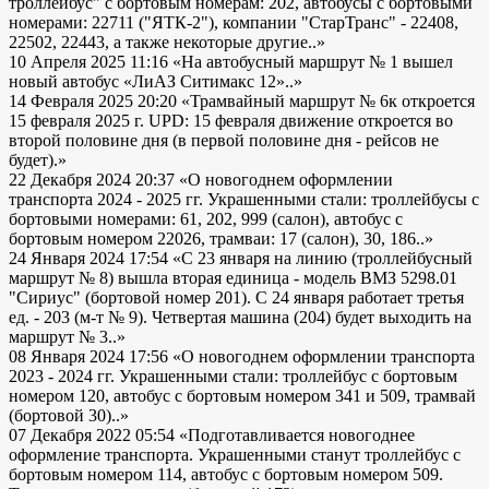
троллейбус" с бортовым номерам: 202, автобусы с бортовыми
номерами: 22711 ("ЯТК-2"), компании "СтарТранс" - 22408,
22502, 22443, а также некоторые другие..»
10 Апреля 2025 11:16
«На автобусный маршрут № 1 вышел
новый автобус «ЛиАЗ Ситимакс 12»..»
14 Февраля 2025 20:20
«Трамвайный маршрут № 6к откроется
15 февраля 2025 г. UPD: 15 февраля движение откроется во
второй половине дня (в первой половине дня - рейсов не
будет).»
22 Декабря 2024 20:37
«О новогоднем оформлении
транспорта 2024 - 2025 гг. Украшенными стали: троллейбусы с
бортовыми номерами: 61, 202, 999 (салон), автобус с
бортовым номером 22026, трамваи: 17 (салон), 30, 186..»
24 Января 2024 17:54
«С 23 января на линию (троллейбусный
маршрут № 8) вышла вторая единица - модель ВМЗ 5298.01
"Сириус" (бортовой номер 201). С 24 января работает третья
ед. - 203 (м-т № 9). Четвертая машина (204) будет выходить на
маршрут № 3..»
08 Января 2024 17:56
«О новогоднем оформлении транспорта
2023 - 2024 гг. Украшенными стали: троллейбус с бортовым
номером 120, автобус с бортовым номером 341 и 509, трамвай
(бортовой 30)..»
07 Декабря 2022 05:54
«Подготавливается новогоднее
оформление транспорта. Украшенными станут троллейбус с
бортовым номером 114, автобус с бортовым номером 509.