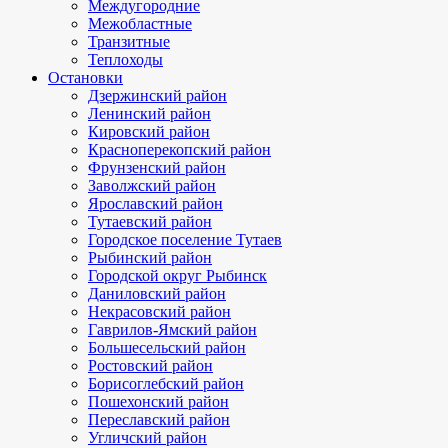
Междугородние
Межобластные
Транзитные
Теплоходы
Остановки
Дзержинский район
Ленинский район
Кировский район
Красноперекопский район
Фрунзенский район
Заволжский район
Ярославский район
Тутаевский район
Городское поселение Тутаев
Рыбинский район
Городской округ Рыбинск
Даниловский район
Некрасовский район
Гаврилов-Ямский район
Большесельский район
Ростовский район
Борисоглебский район
Пошехонский район
Переславский район
Угличский район