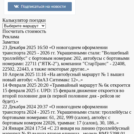
Калькулятор поездки
Посчитать стоимость
Реклама
Заметки
23 Декабря 2025 16:50
«О новогоднем оформлении
транспорта 2025 - 2026 гг. Украшенными стали: "Волшебный
троллейбус" с бортовым номерам: 202, автобусы с бортовыми
номерами: 22711 ("ЯТК-2"), компании "СтарТранс" - 22408,
22502, 22443, а также некоторые другие..»
10 Апреля 2025 11:16
«На автобусный маршрут № 1 вышел
новый автобус «ЛиАЗ Ситимакс 12»..»
14 Февраля 2025 20:20
«Трамвайный маршрут № 6к откроется
15 февраля 2025 г. UPD: 15 февраля движение откроется во
второй половине дня (в первой половине дня - рейсов не
будет).»
22 Декабря 2024 20:37
«О новогоднем оформлении
транспорта 2024 - 2025 гг. Украшенными стали: троллейбусы с
бортовыми номерами: 61, 202, 999 (салон), автобус с
бортовым номером 22026, трамваи: 17 (салон), 30, 186..»
24 Января 2024 17:54
«С 23 января на линию (троллейбусный
маршрут № 8) вышла вторая единица - модель ВМЗ 5298.01