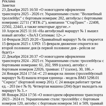
Реклама
Заметки
23 Декабря 2025 16:50
«О новогоднем оформлении
транспорта 2025 - 2026 гг. Украшенными стали: "Волшебный
троллейбус" с бортовым номерам: 202, автобусы с бортовыми
номерами: 22711 ("ЯТК-2"), компании "СтарТранс" - 22408,
22502, 22443, а также некоторые другие..»
10 Апреля 2025 11:16
«На автобусный маршрут № 1 вышел
новый автобус «ЛиАЗ Ситимакс 12»..»
14 Февраля 2025 20:20
«Трамвайный маршрут № 6к откроется
15 февраля 2025 г. UPD: 15 февраля движение откроется во
второй половине дня (в первой половине дня - рейсов не
будет).»
22 Декабря 2024 20:37
«О новогоднем оформлении
транспорта 2024 - 2025 гг. Украшенными стали: троллейбусы с
бортовыми номерами: 61, 202, 999 (салон), автобус с
бортовым номером 22026, трамваи: 17 (салон), 30, 186..»
24 Января 2024 17:54
«С 23 января на линию (троллейбусный
маршрут № 8) вышла вторая единица - модель ВМЗ 5298.01
"Сириус" (бортовой номер 201). С 24 января работает третья
ед. - 203 (м-т № 9). Четвертая машина (204) будет выходить на
маршрут № 3..»
08 Января 2024 17:56
«О новогоднем оформлении транспорта
2023 - 2024 гг. Украшенными стали: троллейбус с бортовым
номером 120, автобус с бортовым номером 341 и 509, трамвай