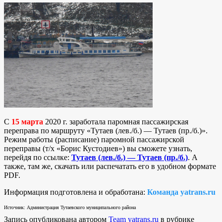
С
15 марта
2020 г. заработала паромная пассажирская
переправа по маршруту «Тутаев (лев./б.) — Тутаев (пр./б.)».
Режим работы (расписание) паромной пассажирской
переправы (т/х «Борис Кустодиев») вы сможете узнать,
перейдя по ссылке:
Тутаев (лев./б.) — Тутаев (пр./б.)
. А
также, там же, скачать или распечатать его в удобном формате
PDF.
Информация подготовлена и обработана:
Команда yatrans.ru
Источник: Администрация Тутаевского муниципального района
Запись опубликована автором
Team yatrans.ru
в рубрике