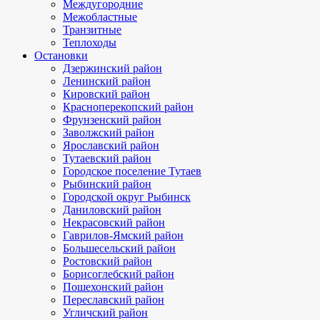
Междугородние
Межобластные
Транзитные
Теплоходы
Остановки
Дзержинский район
Ленинский район
Кировский район
Красноперекопский район
Фрунзенский район
Заволжский район
Ярославский район
Тутаевский район
Городское поселение Тутаев
Рыбинский район
Городской округ Рыбинск
Даниловский район
Некрасовский район
Гаврилов-Ямский район
Большесельский район
Ростовский район
Борисоглебский район
Пошехонский район
Переславский район
Угличский район