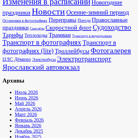
Изменения в расписании
Новогодние
Новости
Осенне-зимний период
праздники
Переправы
Православные
Поезда
Остановки в фотографиях
Судоходство
Скоростной флот
праздники
Самолёты
Тарифы
Трамваи
Теплоходы
Транспорт в видеороликах
Транспорт в фотографиях
Транспорт в
Фотогалерея
фотографиях (lite)
Троллейбусы
Электротранспорт
ЦЛС Дёмино
Электробусы
Ярославский автовокзал
Архивы
Июль 2026
Июнь 2026
Май 2026
Апрель 2026
Март 2026
Февраль 2026
Январь 2026
Декабрь 2025
Ноябрь 2025