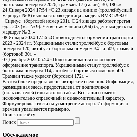
бортовым номером 22026, трамваи: 17 (салон), 30, 186..»
24 Января 2024 17:54
«С 23 января на линию (троллейбусный
маршрут № 8) вышла вторая единица - модель ВМЗ 5298.01
"Сириус" (бортовой номер 201). С 24 января работает третья
ед. - 203 (м-т № 9). Четвертая машина (204) будет выходить на
маршрут № 3..»
08 Января 2024 17:56
«О новогоднем оформлении транспорта
2023 - 2024 гг. Украшенными стали: троллейбус с бортовым
номером 120, автобус с бортовым номером 341 и 509, трамвай
(бортовой 30)..»
07 Декабря 2022 05:54
«Подготавливается новогоднее
оформление транспорта. Украшенными станут троллейбус с
бортовым номером 114, автобус с бортовым номером 509.
Трамваи также украсят (бортовой 172)..»
В этом блоке представлены авторские сведения. Информация,
размещенная здесь, предоставлена от подписчиков
(пользователей) или авторов сайта. Все записи имеют
исключительно справочный и ознакомительный характер.
Формулировка текста на усмотрение автора. Информация о
времени указывается примерно.
Поиск по сайту
Поиск
Обсуждаемое