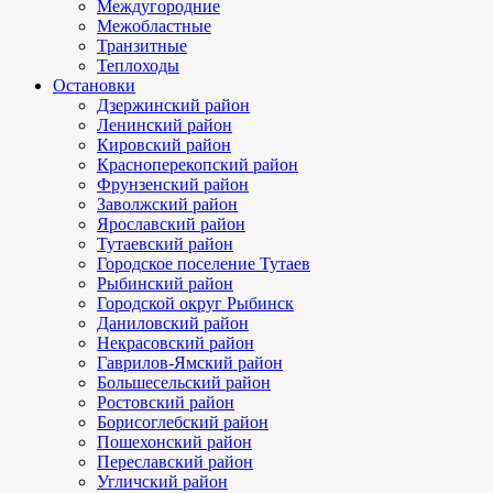
Междугородние
Межобластные
Транзитные
Теплоходы
Остановки
Дзержинский район
Ленинский район
Кировский район
Красноперекопский район
Фрунзенский район
Заволжский район
Ярославский район
Тутаевский район
Городское поселение Тутаев
Рыбинский район
Городской округ Рыбинск
Даниловский район
Некрасовский район
Гаврилов-Ямский район
Большесельский район
Ростовский район
Борисоглебский район
Пошехонский район
Переславский район
Угличский район