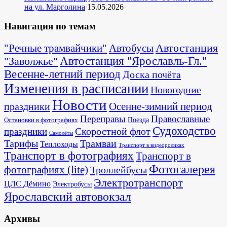
на ул. Марголина
15.05.2026
Навигация по темам
Автостанция
"Речные трамвайчики"
Автобусы
"Заволжье"
Автостанция "Ярославль-Гл."
Весенне-летний период
Доска почёта
Изменения в расписании
Новогодние
Новости
Осенне-зимний период
праздники
Переправы
Православные
Поезда
Остановки в фотографиях
Судоходство
Скоростной флот
праздники
Самолёты
Тарифы
Трамваи
Теплоходы
Транспорт в видеороликах
Транспорт в фотографиях
Транспорт в
Фотогалерея
фотографиях (lite)
Троллейбусы
Электротранспорт
ЦЛС Дёмино
Электробусы
Ярославский автовокзал
Архивы