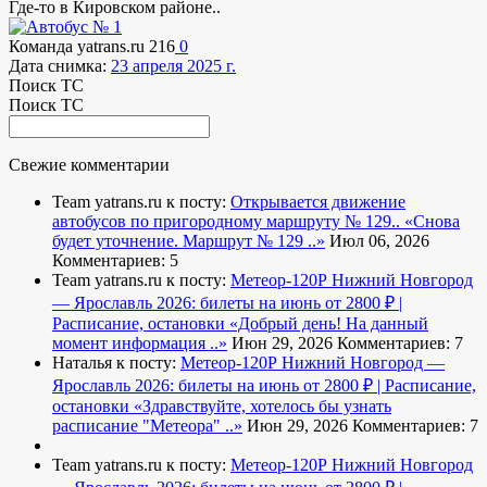
Где-то в Кировском районе..
Команда yatrans.ru
216
0
Дата снимка:
23 апреля 2025 г.
Поиск ТС
Поиск ТС
Свежие комментарии
Team yatrans.ru к посту:
Открывается движение
автобусов по пригородному маршруту № 129..
«Снова
будет уточнение. Маршрут № 129 ..»
Июл 06, 2026
Комментариев: 5
Team yatrans.ru к посту:
Метеор-120Р Нижний Новгород
— Ярославль 2026: билеты на июнь от 2800 ₽ |
Расписание, остановки
«Добрый день! На данный
момент информация ..»
Июн 29, 2026
Комментариев: 7
Наталья к посту:
Метеор-120Р Нижний Новгород —
Ярославль 2026: билеты на июнь от 2800 ₽ | Расписание,
остановки
«Здравствуйте, хотелось бы узнать
расписание "Метеора" ..»
Июн 29, 2026
Комментариев: 7
Team yatrans.ru к посту:
Метеор-120Р Нижний Новгород