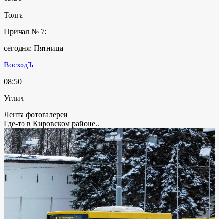
Толга
Причал № 7:
сегодня: Пятница
ВосходЪ
08:50
Углич
Лента фотогалереи
Где-то в Кировском районе..