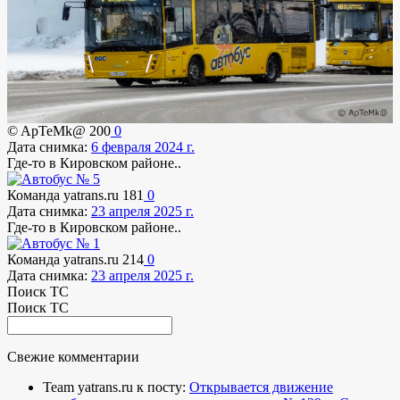
© ApTeMk@
200
0
Дата снимка:
6 февраля 2024 г.
Где-то в Кировском районе..
Команда yatrans.ru
181
0
Дата снимка:
23 апреля 2025 г.
Где-то в Кировском районе..
Команда yatrans.ru
214
0
Дата снимка:
23 апреля 2025 г.
Поиск ТС
Поиск ТС
Свежие комментарии
Team yatrans.ru к посту:
Открывается движение