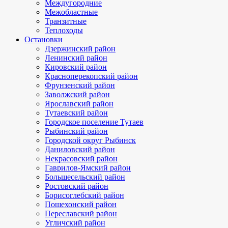
Междугородние
Межобластные
Транзитные
Теплоходы
Остановки
Дзержинский район
Ленинский район
Кировский район
Красноперекопский район
Фрунзенский район
Заволжский район
Ярославский район
Тутаевский район
Городское поселение Тутаев
Рыбинский район
Городской округ Рыбинск
Даниловский район
Некрасовский район
Гаврилов-Ямский район
Большесельский район
Ростовский район
Борисоглебский район
Пошехонский район
Переславский район
Угличский район