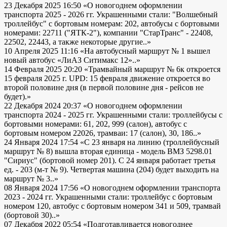
23 Декабря 2025 16:50
«О новогоднем оформлении
транспорта 2025 - 2026 гг. Украшенными стали: "Волшебный
троллейбус" с бортовым номерам: 202, автобусы с бортовыми
номерами: 22711 ("ЯТК-2"), компании "СтарТранс" - 22408,
22502, 22443, а также некоторые другие..»
10 Апреля 2025 11:16
«На автобусный маршрут № 1 вышел
новый автобус «ЛиАЗ Ситимакс 12»..»
14 Февраля 2025 20:20
«Трамвайный маршрут № 6к откроется
15 февраля 2025 г. UPD: 15 февраля движение откроется во
второй половине дня (в первой половине дня - рейсов не
будет).»
22 Декабря 2024 20:37
«О новогоднем оформлении
транспорта 2024 - 2025 гг. Украшенными стали: троллейбусы с
бортовыми номерами: 61, 202, 999 (салон), автобус с
бортовым номером 22026, трамваи: 17 (салон), 30, 186..»
24 Января 2024 17:54
«С 23 января на линию (троллейбусный
маршрут № 8) вышла вторая единица - модель ВМЗ 5298.01
"Сириус" (бортовой номер 201). С 24 января работает третья
ед. - 203 (м-т № 9). Четвертая машина (204) будет выходить на
маршрут № 3..»
08 Января 2024 17:56
«О новогоднем оформлении транспорта
2023 - 2024 гг. Украшенными стали: троллейбус с бортовым
номером 120, автобус с бортовым номером 341 и 509, трамвай
(бортовой 30)..»
07 Декабря 2022 05:54
«Подготавливается новогоднее