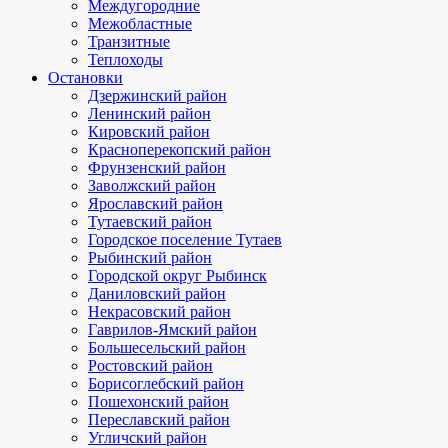
Междугородние
Межобластные
Транзитные
Теплоходы
Остановки
Дзержинский район
Ленинский район
Кировский район
Красноперекопский район
Фрунзенский район
Заволжский район
Ярославский район
Тутаевский район
Городское поселение Тутаев
Рыбинский район
Городской округ Рыбинск
Даниловский район
Некрасовский район
Гаврилов-Ямский район
Большесельский район
Ростовский район
Борисоглебский район
Пошехонский район
Переславский район
Угличский район