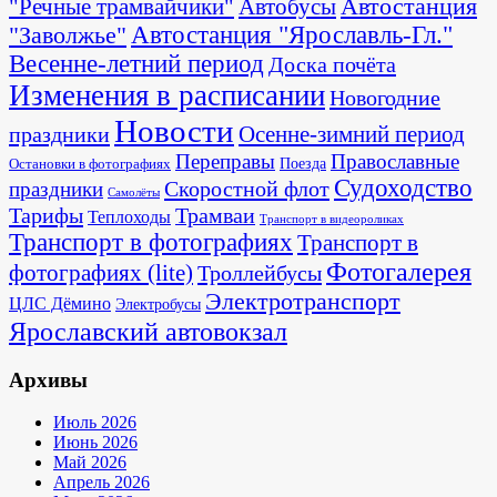
Автостанция
"Речные трамвайчики"
Автобусы
"Заволжье"
Автостанция "Ярославль-Гл."
Весенне-летний период
Доска почёта
Изменения в расписании
Новогодние
Новости
Осенне-зимний период
праздники
Переправы
Православные
Поезда
Остановки в фотографиях
Судоходство
Скоростной флот
праздники
Самолёты
Тарифы
Трамваи
Теплоходы
Транспорт в видеороликах
Транспорт в фотографиях
Транспорт в
Фотогалерея
фотографиях (lite)
Троллейбусы
Электротранспорт
ЦЛС Дёмино
Электробусы
Ярославский автовокзал
Архивы
Июль 2026
Июнь 2026
Май 2026
Апрель 2026