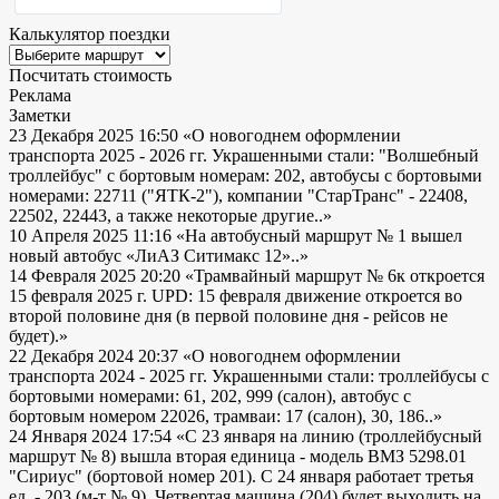
Калькулятор поездки
Посчитать стоимость
Реклама
Заметки
23 Декабря 2025 16:50
«О новогоднем оформлении
транспорта 2025 - 2026 гг. Украшенными стали: "Волшебный
троллейбус" с бортовым номерам: 202, автобусы с бортовыми
номерами: 22711 ("ЯТК-2"), компании "СтарТранс" - 22408,
22502, 22443, а также некоторые другие..»
10 Апреля 2025 11:16
«На автобусный маршрут № 1 вышел
новый автобус «ЛиАЗ Ситимакс 12»..»
14 Февраля 2025 20:20
«Трамвайный маршрут № 6к откроется
15 февраля 2025 г. UPD: 15 февраля движение откроется во
второй половине дня (в первой половине дня - рейсов не
будет).»
22 Декабря 2024 20:37
«О новогоднем оформлении
транспорта 2024 - 2025 гг. Украшенными стали: троллейбусы с
бортовыми номерами: 61, 202, 999 (салон), автобус с
бортовым номером 22026, трамваи: 17 (салон), 30, 186..»
24 Января 2024 17:54
«С 23 января на линию (троллейбусный
маршрут № 8) вышла вторая единица - модель ВМЗ 5298.01
"Сириус" (бортовой номер 201). С 24 января работает третья
ед. - 203 (м-т № 9). Четвертая машина (204) будет выходить на