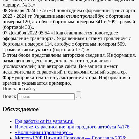
маршрут № 3..»
08 Января 2024 17:56
«О новогоднем оформлении транспорта
2023 - 2024 гг. Украшенными стали: троллейбус с бортовым
номером 120, автобус с бортовым номером 341 и 509, трамвай
(бортовой 30)..»
07 Декабря 2022 05:54
«Подготавливается новогоднее
оформление транспорта. Украшенными станут троллейбус с
бортовым номером 114, автобус с бортовым номером 509.
Трамваи также украсят (бортовой 172)..»
В этом блоке представлены авторские сведения. Информация,
размещенная здесь, предоставлена от подписчиков
(пользователей) или авторов сайта. Все записи имеют
исключительно справочный и ознакомительный характер.
Формулировка текста на усмотрение автора. Информация о
времени указывается примерно.
Поиск по сайту
Поиск
Обсуждаемое
Год работы сайта yatrans.ru!
Изменяется расписание пригородного автобуса №178
«Волшебный троллейбус»..
Метеор-120Р Нижний Новгород — Ярославль 2026: