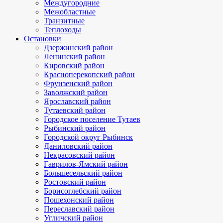
Междугородние
Межобластные
Транзитные
Теплоходы
Остановки
Дзержинский район
Ленинский район
Кировский район
Красноперекопский район
Фрунзенский район
Заволжский район
Ярославский район
Тутаевский район
Городское поселение Тутаев
Рыбинский район
Городской округ Рыбинск
Даниловский район
Некрасовский район
Гаврилов-Ямский район
Большесельский район
Ростовский район
Борисоглебский район
Пошехонский район
Переславский район
Угличский район