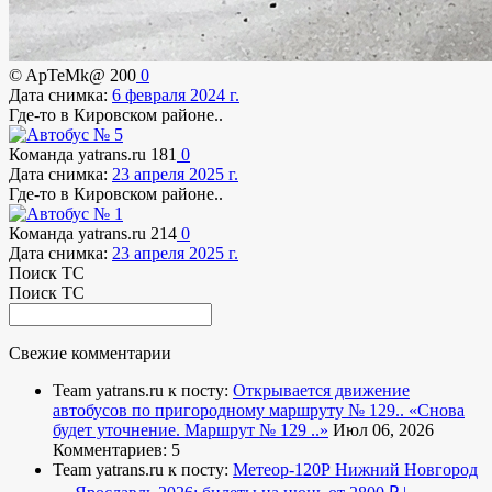
© ApTeMk@
200
0
Дата снимка:
6 февраля 2024 г.
Где-то в Кировском районе..
Команда yatrans.ru
181
0
Дата снимка:
23 апреля 2025 г.
Где-то в Кировском районе..
Команда yatrans.ru
214
0
Дата снимка:
23 апреля 2025 г.
Поиск ТС
Поиск ТС
Свежие комментарии
Team yatrans.ru к посту:
Открывается движение
автобусов по пригородному маршруту № 129..
«Снова
будет уточнение. Маршрут № 129 ..»
Июл 06, 2026
Комментариев: 5
Team yatrans.ru к посту:
Метеор-120Р Нижний Новгород