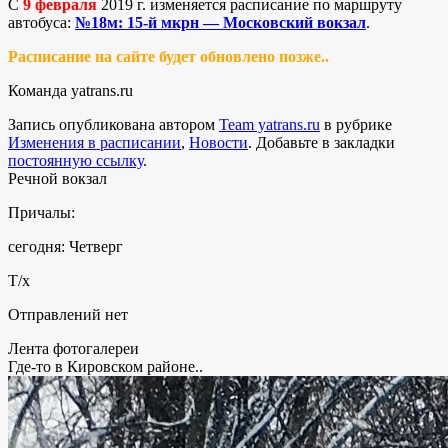
С
9 февраля
2019 г. изменяется расписание по маршруту
автобуса:
№18м: 15-й мкрн — Московский вокзал
.
Расписание на сайте будет обновлено позже..
Команда yatrans.ru
Запись опубликована автором
Team yatrans.ru
в рубрике
Изменения в расписании
,
Новости
. Добавьте в закладки
постоянную ссылку
.
Речной вокзал
Причалы:
сегодня: Четверг
Т/х
Отправлений нет
Лента фотогалереи
Где-то в Кировском районе..