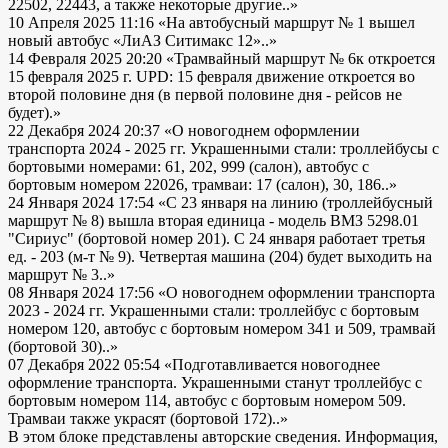
22502, 22443, а также некоторые другие..»
10 Апреля 2025 11:16
«На автобусный маршрут № 1 вышел
новый автобус «ЛиАЗ Ситимакс 12»..»
14 Февраля 2025 20:20
«Трамвайный маршрут № 6к откроется
15 февраля 2025 г. UPD: 15 февраля движение откроется во
второй половине дня (в первой половине дня - рейсов не
будет).»
22 Декабря 2024 20:37
«О новогоднем оформлении
транспорта 2024 - 2025 гг. Украшенными стали: троллейбусы с
бортовыми номерами: 61, 202, 999 (салон), автобус с
бортовым номером 22026, трамваи: 17 (салон), 30, 186..»
24 Января 2024 17:54
«С 23 января на линию (троллейбусный
маршрут № 8) вышла вторая единица - модель ВМЗ 5298.01
"Сириус" (бортовой номер 201). С 24 января работает третья
ед. - 203 (м-т № 9). Четвертая машина (204) будет выходить на
маршрут № 3..»
08 Января 2024 17:56
«О новогоднем оформлении транспорта
2023 - 2024 гг. Украшенными стали: троллейбус с бортовым
номером 120, автобус с бортовым номером 341 и 509, трамвай
(бортовой 30)..»
07 Декабря 2022 05:54
«Подготавливается новогоднее
оформление транспорта. Украшенными станут троллейбус с
бортовым номером 114, автобус с бортовым номером 509.
Трамваи также украсят (бортовой 172)..»
В этом блоке представлены авторские сведения. Информация,