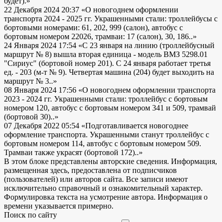
будет).»
22 Декабря 2024 20:37
«О новогоднем оформлении
транспорта 2024 - 2025 гг. Украшенными стали: троллейбусы с
бортовыми номерами: 61, 202, 999 (салон), автобус с
бортовым номером 22026, трамваи: 17 (салон), 30, 186..»
24 Января 2024 17:54
«С 23 января на линию (троллейбусный
маршрут № 8) вышла вторая единица - модель ВМЗ 5298.01
"Сириус" (бортовой номер 201). С 24 января работает третья
ед. - 203 (м-т № 9). Четвертая машина (204) будет выходить на
маршрут № 3..»
08 Января 2024 17:56
«О новогоднем оформлении транспорта
2023 - 2024 гг. Украшенными стали: троллейбус с бортовым
номером 120, автобус с бортовым номером 341 и 509, трамвай
(бортовой 30)..»
07 Декабря 2022 05:54
«Подготавливается новогоднее
оформление транспорта. Украшенными станут троллейбус с
бортовым номером 114, автобус с бортовым номером 509.
Трамваи также украсят (бортовой 172)..»
В этом блоке представлены авторские сведения. Информация,
размещенная здесь, предоставлена от подписчиков
(пользователей) или авторов сайта. Все записи имеют
исключительно справочный и ознакомительный характер.
Формулировка текста на усмотрение автора. Информация о
времени указывается примерно.
Поиск по сайту