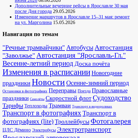
июня 2026
08.06.2026
Дополнительные вечерние рейсы в Ярославле 30 мая
после Дня города
29.05.2026
Изменение маршрутов в Ярославле 15–31 мая: ремонт
на ул. Марголина
15.05.2026
Навигация по темам
Автостанция
"Речные трамвайчики"
Автобусы
"Заволжье"
Автостанция "Ярославль-Гл."
Весенне-летний период
Доска почёта
Изменения в расписании
Новогодние
Новости
Осенне-зимний период
праздники
Переправы
Православные
Поезда
Остановки в фотографиях
Судоходство
Скоростной флот
праздники
Самолёты
Тарифы
Трамваи
Теплоходы
Транспорт в видеороликах
Транспорт в фотографиях
Транспорт в
Фотогалерея
фотографиях (lite)
Троллейбусы
Электротранспорт
ЦЛС Дёмино
Электробусы
Ярославский автовокзал