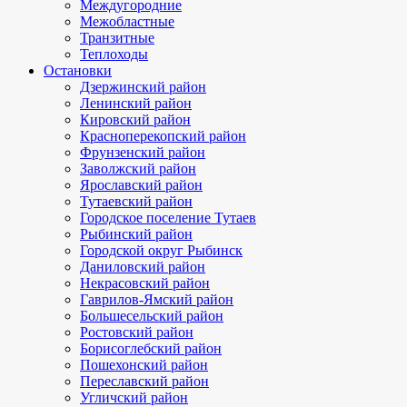
Междугородние
Межобластные
Транзитные
Теплоходы
Остановки
Дзержинский район
Ленинский район
Кировский район
Красноперекопский район
Фрунзенский район
Заволжский район
Ярославский район
Тутаевский район
Городское поселение Тутаев
Рыбинский район
Городской округ Рыбинск
Даниловский район
Некрасовский район
Гаврилов-Ямский район
Большесельский район
Ростовский район
Борисоглебский район
Пошехонский район
Переславский район
Угличский район