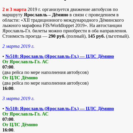
2 и 3 марта
2019 г. организуется движение автобусов по
маршруту
Ярославль – Дёмино
в связи с проведением в
области: «XII традиционного международного Дёминского
лыжного марафона FIS/Worldloppet 2019». На автостанции
Ярославль-Гл. билеты можно приобрести в оба направления.
Стоимость проезда —
290 руб.
(полный),
145 руб.
(льготный).
2 марта 2019 г.
•
№510: Ярославль (Ярославль-Гл.) — ЦЛС Дёмино
От Ярославль-Гл. АС
07:00
.
(два рейса по мере наполнения автобусов)
От ЦЛС Дёмино
(два рейса по мере наполнения автобусов)
16:00
.
3 марта 2019 г.
•
№510: Ярославль (Ярославль-Гл.) — ЦЛС Дёмино
От Ярославль-Гл. АС
07:00
.
От ЦЛС Дёмино
16:00
.