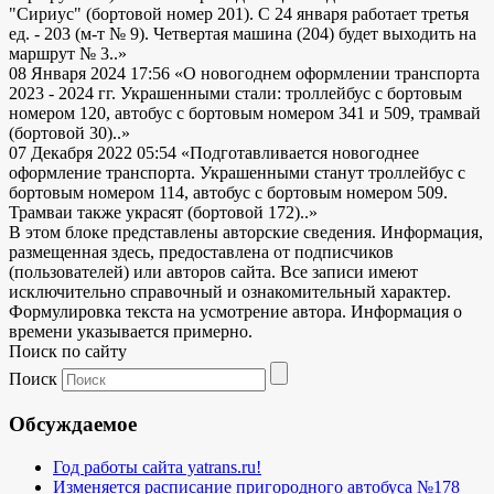
"Сириус" (бортовой номер 201). С 24 января работает третья
ед. - 203 (м-т № 9). Четвертая машина (204) будет выходить на
маршрут № 3..»
08 Января 2024 17:56
«О новогоднем оформлении транспорта
2023 - 2024 гг. Украшенными стали: троллейбус с бортовым
номером 120, автобус с бортовым номером 341 и 509, трамвай
(бортовой 30)..»
07 Декабря 2022 05:54
«Подготавливается новогоднее
оформление транспорта. Украшенными станут троллейбус с
бортовым номером 114, автобус с бортовым номером 509.
Трамваи также украсят (бортовой 172)..»
В этом блоке представлены авторские сведения. Информация,
размещенная здесь, предоставлена от подписчиков
(пользователей) или авторов сайта. Все записи имеют
исключительно справочный и ознакомительный характер.
Формулировка текста на усмотрение автора. Информация о
времени указывается примерно.
Поиск по сайту
Поиск
Обсуждаемое
Год работы сайта yatrans.ru!
Изменяется расписание пригородного автобуса №178