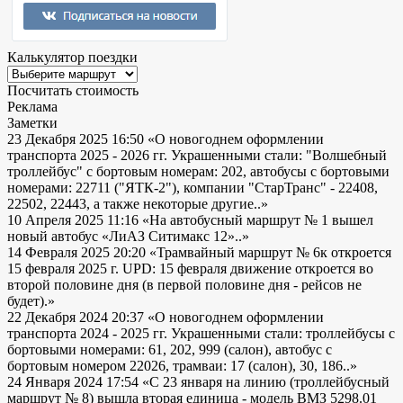
Калькулятор поездки
Посчитать стоимость
Реклама
Заметки
23 Декабря 2025 16:50
«О новогоднем оформлении
транспорта 2025 - 2026 гг. Украшенными стали: "Волшебный
троллейбус" с бортовым номерам: 202, автобусы с бортовыми
номерами: 22711 ("ЯТК-2"), компании "СтарТранс" - 22408,
22502, 22443, а также некоторые другие..»
10 Апреля 2025 11:16
«На автобусный маршрут № 1 вышел
новый автобус «ЛиАЗ Ситимакс 12»..»
14 Февраля 2025 20:20
«Трамвайный маршрут № 6к откроется
15 февраля 2025 г. UPD: 15 февраля движение откроется во
второй половине дня (в первой половине дня - рейсов не
будет).»
22 Декабря 2024 20:37
«О новогоднем оформлении
транспорта 2024 - 2025 гг. Украшенными стали: троллейбусы с
бортовыми номерами: 61, 202, 999 (салон), автобус с
бортовым номером 22026, трамваи: 17 (салон), 30, 186..»
24 Января 2024 17:54
«С 23 января на линию (троллейбусный
маршрут № 8) вышла вторая единица - модель ВМЗ 5298.01