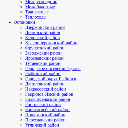
Междугородние
Межобластные
Транзитные
Теплоходы
Остановки
Дзержинский район
Ленинский район
Кировский район
Красноперекопский район
Фрунзенский район
Заволжский район
Ярославский район
Тутаевский район
Городское поселение Тутаев
Рыбинский район
Городской округ Рыбинск
Даниловский район
Некрасовский район
Гаврилов-Ямский район
Большесельский район
Ростовский район
Борисоглебский район
Пошехонский район
Переславский район
Угличский район