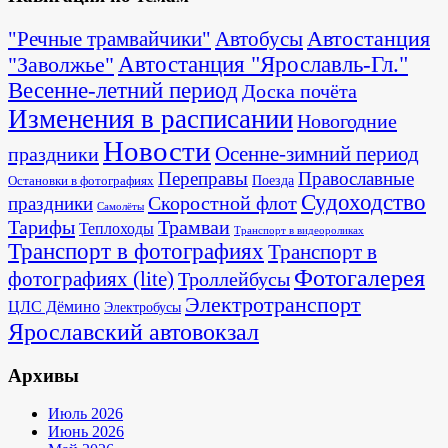
Автостанция
"Речные трамвайчики"
Автобусы
"Заволжье"
Автостанция "Ярославль-Гл."
Весенне-летний период
Доска почёта
Изменения в расписании
Новогодние
Новости
Осенне-зимний период
праздники
Переправы
Православные
Поезда
Остановки в фотографиях
Судоходство
Скоростной флот
праздники
Самолёты
Тарифы
Трамваи
Теплоходы
Транспорт в видеороликах
Транспорт в фотографиях
Транспорт в
Фотогалерея
фотографиях (lite)
Троллейбусы
Электротранспорт
ЦЛС Дёмино
Электробусы
Ярославский автовокзал
Архивы
Июль 2026
Июнь 2026