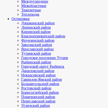
Междугородние
Межобластные
Транзитные
Теплоходы
Остановки
Дзержинский район
Ленинский район
Кировский район
Красноперекопский район
Фрунзенский район
Заволжский район
Ярославский район
Тутаевский район
Городское поселение Тутаев
Рыбинский район
Городской округ Рыбинск
Даниловский район
Некрасовский район
Гаврилов-Ямский район
Большесельский район
Ростовский район
Борисоглебский район
Пошехонский район
Переславский район
Угличский район