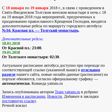
С
18 января
по
19 января
2018 г., в связи с проведением в
Свято-Введенском Толгском женском монастыре в ночь с 18
на 19 января 2018 года мероприятий, приуроченных к
празднованию православного Крещения Господня, вводятся
дополнительные рейсы по маршруту городского автобуса:
№34: Красная пл. — Толгский монастырь
.
Дополнительные рейсы:
18.01.2018
От Красной пл.
:
23:00
.
19.01.2018
От Толгского монастыря
:
02:30
.
Актуальное расписание автобуса доступно при переходе по
соответствующей ссылке (указанной выше) в
отдельном
разделе
нашего сайта, новые онлайн-данные (расписание) на
портале обновится, согласно официальному графику —
автоматически
. Команда yatrans.ru
Запись опубликована автором
Team yatrans.ru
в рубрике
Изменения в расписании
,
Новости
. Добавьте в закладки
постоянную ссылку
.
Речной вокзал