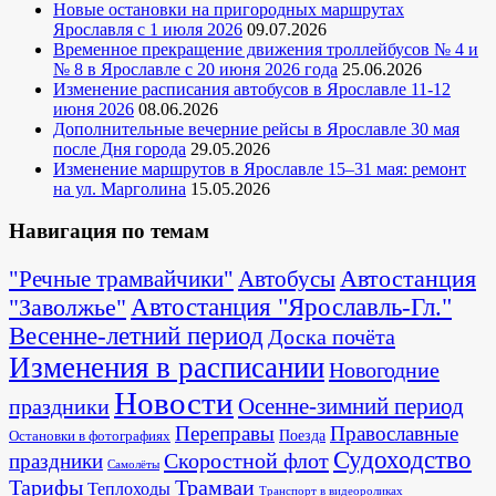
Новые остановки на пригородных маршрутах
Ярославля с 1 июля 2026
09.07.2026
Временное прекращение движения троллейбусов № 4 и
№ 8 в Ярославле с 20 июня 2026 года
25.06.2026
Изменение расписания автобусов в Ярославле 11-12
июня 2026
08.06.2026
Дополнительные вечерние рейсы в Ярославле 30 мая
после Дня города
29.05.2026
Изменение маршрутов в Ярославле 15–31 мая: ремонт
на ул. Марголина
15.05.2026
Навигация по темам
Автостанция
"Речные трамвайчики"
Автобусы
"Заволжье"
Автостанция "Ярославль-Гл."
Весенне-летний период
Доска почёта
Изменения в расписании
Новогодние
Новости
Осенне-зимний период
праздники
Переправы
Православные
Поезда
Остановки в фотографиях
Судоходство
Скоростной флот
праздники
Самолёты
Тарифы
Трамваи
Теплоходы
Транспорт в видеороликах