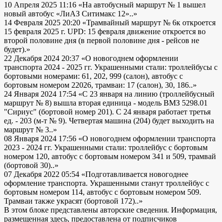
10 Апреля 2025 11:16
«На автобусный маршрут № 1 вышел
новый автобус «ЛиАЗ Ситимакс 12»..»
14 Февраля 2025 20:20
«Трамвайный маршрут № 6к откроется
15 февраля 2025 г. UPD: 15 февраля движение откроется во
второй половине дня (в первой половине дня - рейсов не
будет).»
22 Декабря 2024 20:37
«О новогоднем оформлении
транспорта 2024 - 2025 гг. Украшенными стали: троллейбусы с
бортовыми номерами: 61, 202, 999 (салон), автобус с
бортовым номером 22026, трамваи: 17 (салон), 30, 186..»
24 Января 2024 17:54
«С 23 января на линию (троллейбусный
маршрут № 8) вышла вторая единица - модель ВМЗ 5298.01
"Сириус" (бортовой номер 201). С 24 января работает третья
ед. - 203 (м-т № 9). Четвертая машина (204) будет выходить на
маршрут № 3..»
08 Января 2024 17:56
«О новогоднем оформлении транспорта
2023 - 2024 гг. Украшенными стали: троллейбус с бортовым
номером 120, автобус с бортовым номером 341 и 509, трамвай
(бортовой 30)..»
07 Декабря 2022 05:54
«Подготавливается новогоднее
оформление транспорта. Украшенными станут троллейбус с
бортовым номером 114, автобус с бортовым номером 509.
Трамваи также украсят (бортовой 172)..»
В этом блоке представлены авторские сведения. Информация,
размещенная здесь, предоставлена от подписчиков