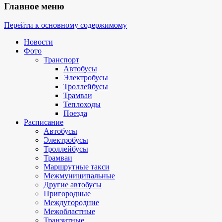
Главное меню
Перейти к основному содержимому
Новости
Фото
Транспорт
Автобусы
Электробусы
Троллейбусы
Трамваи
Теплоходы
Поезда
Расписание
Автобусы
Электробусы
Троллейбусы
Трамваи
Маршрутные такси
Межмуниципальные
Другие автобусы
Пригородные
Междугородние
Межобластные
Транзитные