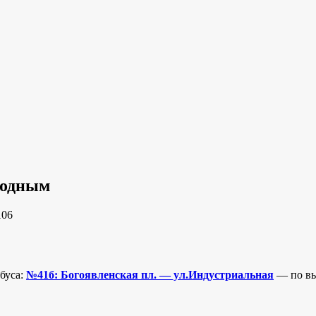
ходным
106
обуса:
№41б: Богоявленская пл. — ул.Индустриальная
— по вы