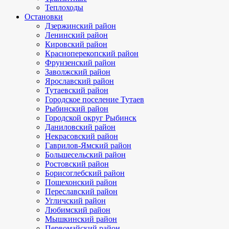
Теплоходы
Остановки
Дзержинский район
Ленинский район
Кировский район
Красноперекопский район
Фрунзенский район
Заволжский район
Ярославский район
Тутаевский район
Городское поселение Тутаев
Рыбинский район
Городской округ Рыбинск
Даниловский район
Некрасовский район
Гаврилов-Ямский район
Большесельский район
Ростовский район
Борисоглебский район
Пошехонский район
Переславский район
Угличский район
Любимский район
Мышкинский район
Первомайский район