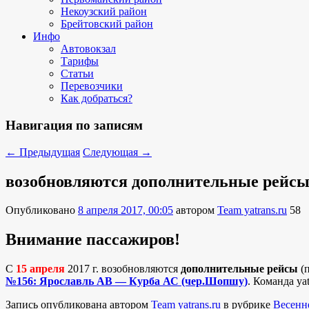
Некоузский район
Брейтовский район
Инфо
Автовокзал
Тарифы
Статьи
Перевозчики
Как добраться?
Навигация по записям
←
Предыдущая
Следующая
→
возобновляются дополнительные рейс
Опубликовано
8 апреля 2017, 00:05
автором
Team yatrans.ru
58
Внимание пассажиров!
С
15 апреля
2017 г. возобновляются
дополнительные рейсы
(п
№156: Ярославль АВ — Курба АС (чер.Шопшу)
. Команда yat
Запись опубликована автором
Team yatrans.ru
в рубрике
Весенн