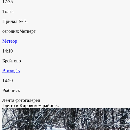
17:35
Толга
Причал № 7:
сегодня: Четверг
Метеор
14:10
Брейтово
ВосходЪ
14:50
Рыбинск
Лента фотогалереи
Где-то в Кировском районе..