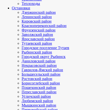
Теплоходы
Остановки
Дзержинский район
Ленинский район
Кировский район
Красноперекопский район
Фрунзенский район
Заволжский район
Ярославский район
Тутаевский район
Городское поселение Тутаев
Рыбинский район
Городской округ Рыбинск
Даниловский район
Некрасовский район
Гаврилов-Ямский район
Большесельский район
Ростовский район
Борисоглебский район
Пошехонский район
Переславский район
Угличский район
Любимский район
Мышкинский район
Первомайский район