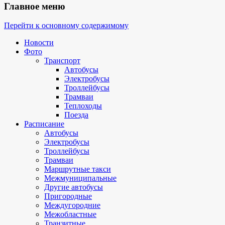
Главное меню
Перейти к основному содержимому
Новости
Фото
Транспорт
Автобусы
Электробусы
Троллейбусы
Трамваи
Теплоходы
Поезда
Расписание
Автобусы
Электробусы
Троллейбусы
Трамваи
Маршрутные такси
Межмуниципальные
Другие автобусы
Пригородные
Междугородние
Межобластные
Транзитные