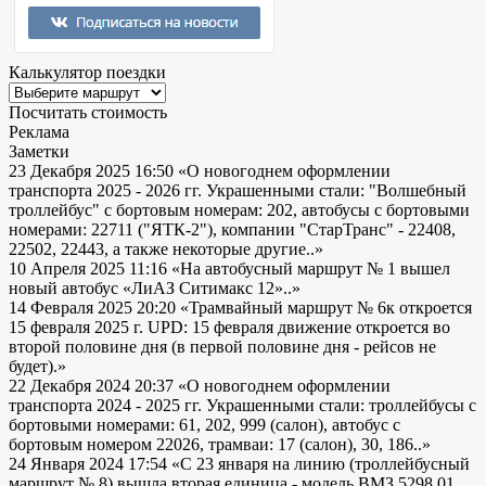
Калькулятор поездки
Посчитать стоимость
Реклама
Заметки
23 Декабря 2025 16:50
«О новогоднем оформлении
транспорта 2025 - 2026 гг. Украшенными стали: "Волшебный
троллейбус" с бортовым номерам: 202, автобусы с бортовыми
номерами: 22711 ("ЯТК-2"), компании "СтарТранс" - 22408,
22502, 22443, а также некоторые другие..»
10 Апреля 2025 11:16
«На автобусный маршрут № 1 вышел
новый автобус «ЛиАЗ Ситимакс 12»..»
14 Февраля 2025 20:20
«Трамвайный маршрут № 6к откроется
15 февраля 2025 г. UPD: 15 февраля движение откроется во
второй половине дня (в первой половине дня - рейсов не
будет).»
22 Декабря 2024 20:37
«О новогоднем оформлении
транспорта 2024 - 2025 гг. Украшенными стали: троллейбусы с
бортовыми номерами: 61, 202, 999 (салон), автобус с
бортовым номером 22026, трамваи: 17 (салон), 30, 186..»
24 Января 2024 17:54
«С 23 января на линию (троллейбусный
маршрут № 8) вышла вторая единица - модель ВМЗ 5298.01