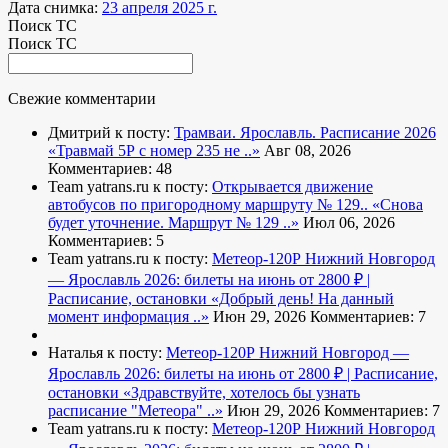
Дата снимка:
23 апреля 2025 г.
Поиск ТС
Поиск ТС
Свежие комментарии
Дмитрий к посту:
Трамваи. Ярославль. Расписание 2026
«Травмай 5Р с номер 235 не ..»
Авг 08, 2026
Комментариев: 48
Team yatrans.ru к посту:
Открывается движение
автобусов по пригородному маршруту № 129..
«Снова
будет уточнение. Маршрут № 129 ..»
Июл 06, 2026
Комментариев: 5
Team yatrans.ru к посту:
Метеор-120Р Нижний Новгород
— Ярославль 2026: билеты на июнь от 2800 ₽ |
Расписание, остановки
«Добрый день! На данный
момент информация ..»
Июн 29, 2026
Комментариев: 7
Наталья к посту:
Метеор-120Р Нижний Новгород —
Ярославль 2026: билеты на июнь от 2800 ₽ | Расписание,
остановки
«Здравствуйте, хотелось бы узнать
расписание "Метеора" ..»
Июн 29, 2026
Комментариев: 7
Team yatrans.ru к посту:
Метеор-120Р Нижний Новгород