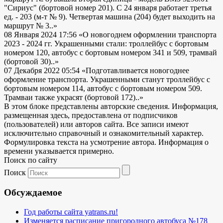
"Сириус" (бортовой номер 201). С 24 января работает третья
ед. - 203 (м-т № 9). Четвертая машина (204) будет выходить на
маршрут № 3..»
08 Января 2024 17:56
«О новогоднем оформлении транспорта
2023 - 2024 гг. Украшенными стали: троллейбус с бортовым
номером 120, автобус с бортовым номером 341 и 509, трамвай
(бортовой 30)..»
07 Декабря 2022 05:54
«Подготавливается новогоднее
оформление транспорта. Украшенными станут троллейбус с
бортовым номером 114, автобус с бортовым номером 509.
Трамваи также украсят (бортовой 172)..»
В этом блоке представлены авторские сведения. Информация,
размещенная здесь, предоставлена от подписчиков
(пользователей) или авторов сайта. Все записи имеют
исключительно справочный и ознакомительный характер.
Формулировка текста на усмотрение автора. Информация о
времени указывается примерно.
Поиск по сайту
Поиск
Обсуждаемое
Год работы сайта yatrans.ru!
Изменяется расписание пригородного автобуса №178