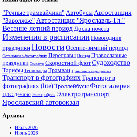
Автостанция
"Речные трамвайчики"
Автобусы
"Заволжье"
Автостанция "Ярославль-Гл."
Весенне-летний период
Доска почёта
Изменения в расписании
Новогодние
Новости
Осенне-зимний период
праздники
Переправы
Православные
Поезда
Остановки в фотографиях
Судоходство
Скоростной флот
праздники
Самолёты
Тарифы
Трамваи
Теплоходы
Транспорт в видеороликах
Транспорт в фотографиях
Транспорт в
Фотогалерея
фотографиях (lite)
Троллейбусы
Электротранспорт
ЦЛС Дёмино
Электробусы
Ярославский автовокзал
Архивы
Июль 2026
Июнь 2026