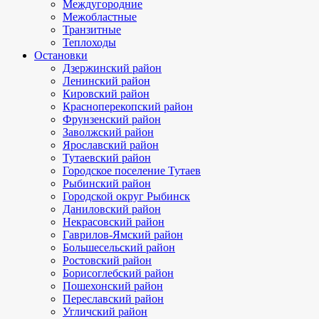
Междугородние
Межобластные
Транзитные
Теплоходы
Остановки
Дзержинский район
Ленинский район
Кировский район
Красноперекопский район
Фрунзенский район
Заволжский район
Ярославский район
Тутаевский район
Городское поселение Тутаев
Рыбинский район
Городской округ Рыбинск
Даниловский район
Некрасовский район
Гаврилов-Ямский район
Большесельский район
Ростовский район
Борисоглебский район
Пошехонский район
Переславский район
Угличский район